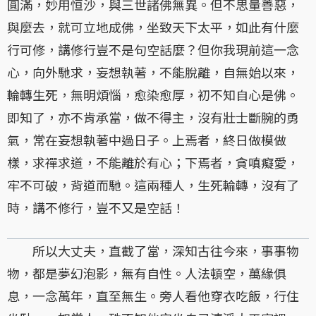
圓滿，妙用恒沙，與三世諸佛無異。但不思量善惡，
與麼去，就可立地成佛，坐致天下太平，如此有什麼
行可修，講修行豈不是句空話麼？但你我現前這一念
心，向外馳求，妄想執著，不能脫離，自無始以來，
輪轉生死，無明煩惱，愈染愈厚，初不知自心是佛。
即知了，亦不肯承當，做不得主，沒有壯士斷腕的勇
氣，常在妄想執著中過日子。上焉者，終日做模做
樣，求禪求道，不能離於有心；下焉者，貪嗔癡愛，
牢不可破，背道而馳。這兩種人，生死輪轉，沒有了
時，講不修行，豈不又是空話！
所以大丈夫，直截了當，深知古往今來，事事物
物，都是夢幻泡影，無有自性。人法頓空，萬緣俱
息，一念萬年，直至無生。旁人看他穿衣吃飯，行住