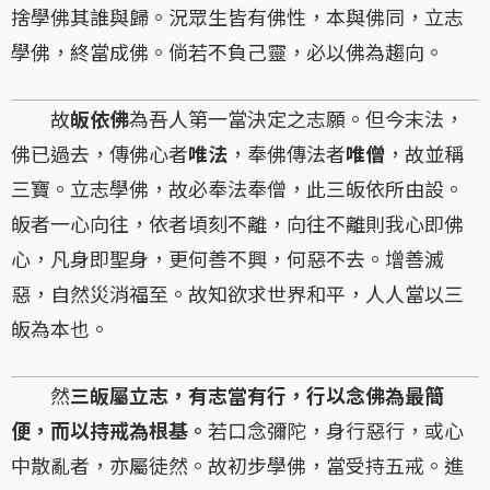
捨學佛其誰與歸。況眾生皆有佛性，本與佛同，立志
學佛，終當成佛。倘若不負己靈，必以佛為趨向。
故
皈依佛
為吾人第一當決定之志願。但今末法，
佛已過去，傳佛心者
唯法
，奉佛傳法者
唯僧
，故並稱
三寶。立志學佛，故必奉法奉僧，此三皈依所由設。
皈者一心向往，依者頃刻不離，向往不離則我心即佛
心，凡身即聖身，更何善不興，何惡不去。增善滅
惡，自然災消福至。故知欲求世界和平，人人當以三
皈為本也。
然
三皈屬立志，有志當有行，行以念佛為最簡
便，而以持戒為根基。
若口念彌陀，身行惡行，或心
中散亂者，亦屬徒然。故初步學佛，當受持五戒。進