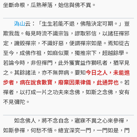
坐斷命根，瓜熟蒂落，始信與佛不異。
溈山
云：「生生若能不退，佛階決定可期。」豈
欺我哉。每見時流不識宗旨，謬取邪信，以諸狂禪邪
定，譏毀禪宗，不識好惡，便謂禪宗如是。焉知從古
至今，成佛作祖，如麻似粟，獨推宗下，超越餘學。
若論今時，非但禪門，此外獲實益作獅吼者，猶罕見
之。其餘諸法，亦不無弊病。要知
今日之人，未能進
步者，病在說食數寶，廢棄因果律儀，此通弊也
。若
禪者，以打成一片之功夫來念佛，如斯之念佛，安有
不見彌陀。
如念佛人，將不念自念，寤寐不異之心來參禪，
如斯參禪，何愁不悟。總宜深究一門，一門如是，門