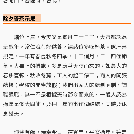
容開口。菩薩呀！會嗎？
除夕普茶示眾
諸位上座，今天又是臘月三十日了，大眾都認為
是過年。常住沒有好供養，請諸位多吃杯茶。照歷書
規定，一年有春夏秋冬四季，十二個月，二十四個節
氣。人事上的措施，多是應著天時而來的。如農人的
春耕夏耘、秋收冬藏；工人的起工停工；商人的開張
結帳；學校的開學放假；我們出家人的結制解制，請
職退職，無一不是根據天時節令而來的。一般人認為
過年是個大關節，要把一年的事作個總結，同時要休
息幾天。
你我有緣，僥幸今日同在雲門，平安過年。這是