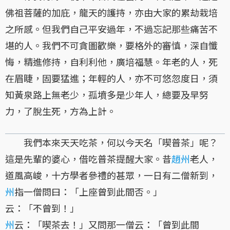
佛祖菩薩的加庇，龍天的護持，亦由大家的累劫栽培
之所感。但我們自己平安過年，不過忘記那些痛苦不
堪的人。我們不可貪圖歡樂，要格外的審慎，深自懺
悔，精進修持，自利利他，廣培福慧。年老的人，死
在眉睫，固要猛進；年輕的人，亦不可悠忽度日，須
知黃泉路上無老少，孤墳多是少年人，總要及早努
力，了脫生死，方為上計。
我們本來天天吃茶，何以今天名「喫普茶」呢？
這是先輩的婆心，借吃普茶提醒大家。昔
趙州
老人，
道風高峻，十方學者參禮的甚眾，一日有二僧新到，
州
指一僧問曰：「上座曾到此間否。」
云：「不曾到！」
州
云：「喫茶去！」又問那一僧云：「曾到此間