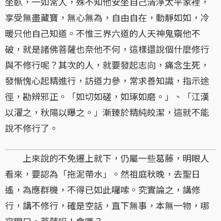
坐臥，一如常人，殊不知他安坐自己清淨太平家裡，
享受無盡藏寶，無心無為，自由自在，動靜如如，冷
暖只他自己知道。不惟三界六道的人天神鬼窺他不
破，就是諸佛菩薩也奈他不何，這樣還說個什麼修行
與不修行呢？其次的人，就要發起志向，痛念生死，
發慚愧心起精進行，訪道力參，常求善知識，指示途
徑，勘辨邪正。「如切如磋，如琢如磨。」、「江漢
以濯之，秋陽以曝之。」漸臻於精純皎潔，這就不能
說不修行了。
上來說的不免遷上就下，仍屬一些葛藤，明眼人
看來，要認為「拖泥帶水」。然祖庭秋晚，去聖日
遙，為應群機，不得已如此囉嗦。究實論之，講修
行，講不修行，確是空話，直下無事，本無一物，哪