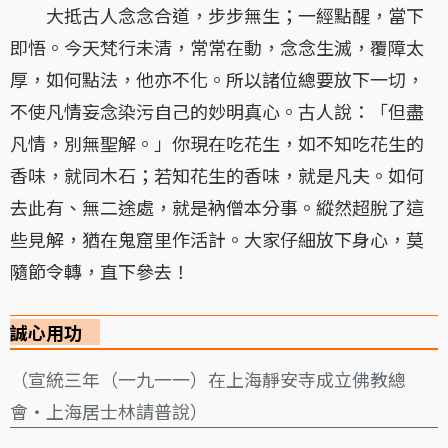
大抵古人念念合道，步步無生；一經點醒，當下
即悟。今天梵行未清，常常在動，念念生滅，覆障太
厚，如何點法，他亦不化。所以諸位總要放下一切，
不使凡情妄念染污自己的妙明真心。古人說：「但盡
凡情，別無聖解。」你現在吃花生，如不知吃花生的
香味，就同木石；若知花生的香味，就是凡夫。如何
去此有、無二途處，就是衲僧本分事。縱然超脫了這
些見解，猶在鬼窟里作活計。大家仔細放下身心，莫
隨節令轉，直下參去！
誠心用功
（宣統三年（一九一一）在上海靜安寺成立佛教總
會・上海居士林請普說）