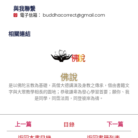
與我聯繫
電子信箱： buddhacorrect@gmail.com
相關連結
佛說
是以佛陀言教為基礎，高僧大德講演及身教之傳承，借由書籍文
字與大眾教學相長的園地；恭敬謙卑為發心學習首要；願你、我
是同學，同霑法雨，同登彼岸為禱。
目錄
上一篇
下一篇
返回本書目錄
返回書籍列表