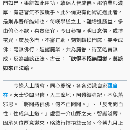
門如是，果能如此用功，敢保人皆成佛。那怕業根濃
厚，有甚習氣不頓脫乎。此外倘更有他術能過此者。
是則非吾所能知也。每嘆學道之士。難增進勝益。多
由偷心不歇，喜貪便宜，今日參禪。明日念佛，或持
密咒，廣及多門，不審正助，刻刻轉換門庭，妄希成
佛，毫無佛行，造諸魔業，共為魔眷，待至皓首無
成，反為訕謗正法。古云：「
欲得不招無間業，莫謗
如來正法輪。
」
今逢大士勝會，同心慶祝，各各須識自家
觀自
在
。
大士
從聞思修，入三摩地，阿難縱強記，不免落
邪思。「將聞持佛佛，何不自聞聞。」、「反聞聞自
性，性成無上道。」虛雲一介山野之夫，智識淺薄，
因承列位厚意邀來，略敘行持損益云爾。今朝九月正