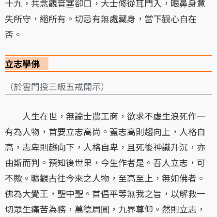
十九，共念觀音塞卻口，大士修從耳門入，眼鼻身意
失所守，絕所有。切忌有無處藏身，當下觀心自在
否。
立志學佛
（於雲門授三皈五戒開示）
人生在世，無論士農工商，欲求不虛生浪死作一
有為人物，首要立志高尚。蓋志高則趨向上，人格自
高，志卑則趨向下，人格自卑，且死後神識升沉，亦
由斯而判。預知後世果，今生作者是。吾人立志，可
不歟。曠觀古往今來之人物，至高至上，無如佛者。
佛為大覺王，聖中聖。首倡平等無我之旨，以解救一
切眾生痛苦為務，萬德周圓，九界尊仰。然則立志，