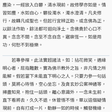
塵染，一經放入白礬，清水現前，故修學亦如是。情
習如塵，水如自心，礬投濁水，濁水澄清。凡夫修
行，故轉凡成聖也。但起行宜辨正助，或念佛為正，
以餘法作助，餘法都可迴向淨土。念佛貴於心口不
異。念念不間。念至不念自念。寤寐恆一，如是用
功，何愁不到極樂。
若專參禪，此法實超諸法。如：拈花微笑，遇緣
明心者，屈指難數。實為佛示教外之旨，非凡情之所
能解。假若當下未能直下明心之人。只要力參一句話
頭，莫將心待悟，空心坐忘，及貪玄妙公案神通等，
掃盡知見，抱住一話頭，離心意識外，一念未生前，
直下看將去，久久不退，休管悟不悟，單以這個疑情
現前，自有打成一片，動靜一如的時候。觸發機緣，