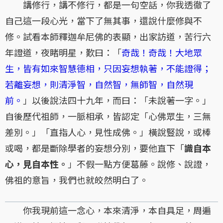
講修行，講不修行，都是一句空話，你我透徹了
自己這一段心光，當下了無其事，還說什麼修與不
修。試看本師釋迦牟尼佛的表顯，出家訪道，苦行六
年證道，夜睹明星，歎曰：「
奇哉！奇哉！大地眾
生，皆有如來智慧德相，只因妄想執著，不能證得；
若離妄想，則清淨智，自然智，無師智，自然現
前。
」以後說法四十九年，而曰：「未說著一字。」
自後歷代祖師，一脈相承，皆認定「心佛眾生，三無
差別。」「直指人心，見性成佛。」橫說豎說，或棒
或喝，都是斷除學者的妄想分別，要他直下「
識自本
心，見自本性。
」不假一點方便葛藤。說修、說證，
佛祖的意旨，我們也就皎然明白了。
你我現前這一念心，本來清淨，本自具足，周遍