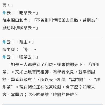
否。」
州
云：「吃茶去。」
院主問曰和尚：「不曾到叫伊喫茶去且致，曾到為什
麽也叫伊喫茶去。」
州
云：「院主。」
院主應： 「諾」。
州
云：「喫茶去！」
如是三人都得到了利益。後來傳遍天下，「趙州
茶」。又如此地雲門祖師，有學者來見，就舉起餬
餅，學者就領會了，所以天下相傳 “雲門餅”、“趙
州茶”。現在諸位正在吃茶吃餅，會了麽？如若未
會，當體取；吃茶的是誰？吃餅的是誰？