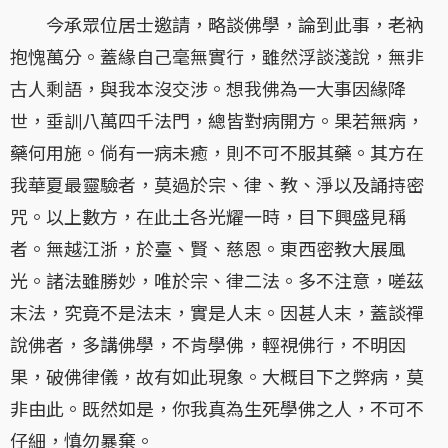
今承眾位居士邀請，略談佛學，論到此事，老衲
抱愧萬分。蓋緣自己毫無實行，雖然浮談淺說，無非
古人剩語，與我本沒交涉。想我佛為一大事因緣降
世，垂訓八萬四千法門，總皆對病開方。果若無病，
藥何用施。倘有一病未癒，則不可不服其藥。其方在
我華夏最靈驗者，莫過於宗、律、教、淨以及誦持密
咒。以上數方，在此土各光耀一時，目下興盛見稱
者。無越江浙，於臺、賢、慈恩。東西密教大展風
光。諸法雖勝妙，唯於宗、律二法。多不注意，嗟茲
末法，究竟不是法末，實是人末。因甚人末，蓋談禪
說佛者，多講佛學，不肯學佛，輕視佛行，不明因
果，破佛律儀，故有如此現象。大概目下之弊病，莫
非由此。既然如是，你我真為生死學佛之人，不可不
仔細，慎勿暴棄。