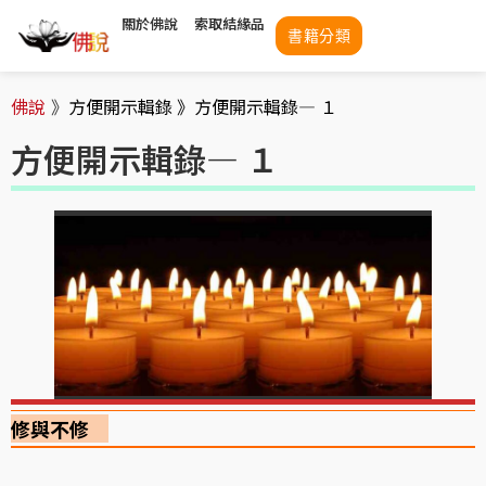
關於佛說
索取結緣品
書籍分類
佛說
》
方便開示輯錄 》
方便開示輯錄— １
方便開示輯錄— １
修與不修