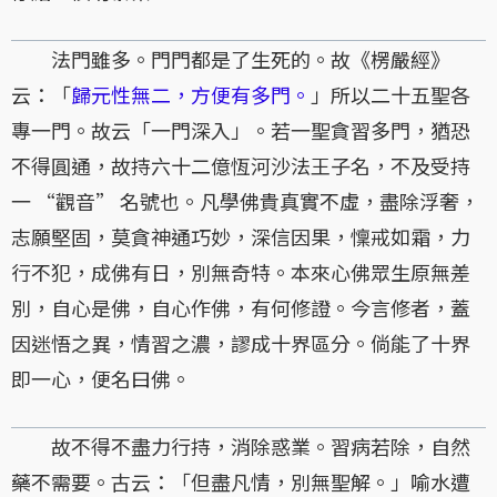
法門雖多。門門都是了生死的。故《楞嚴經》
云：「
歸元性無二，方便有多門。
」所以二十五聖各
專一門。故云「一門深入」。若一聖貪習多門，猶恐
不得圓通，故持六十二億恆河沙法王子名，不及受持
一 “觀音” 名號也。凡學佛貴真實不虛，盡除浮奢，
志願堅固，莫貪神通巧妙，深信因果，懍戒如霜，力
行不犯，成佛有日，別無奇特。本來心佛眾生原無差
別，自心是佛，自心作佛，有何修證。今言修者，蓋
因迷悟之異，情習之濃，謬成十界區分。倘能了十界
即一心，便名曰佛。
故不得不盡力行持，消除惑業。習病若除，自然
藥不需要。古云：「但盡凡情，別無聖解。」喻水遭