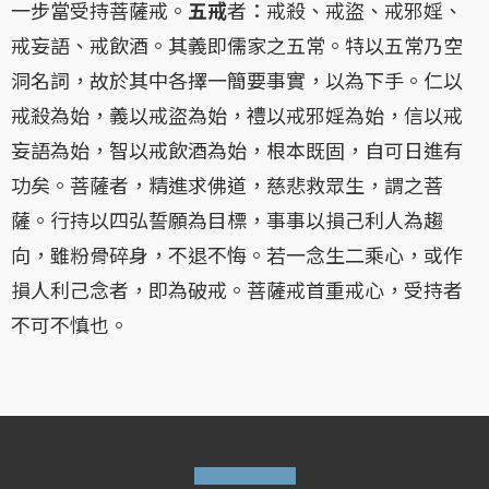
一步當受持菩薩戒。
五戒
者：戒殺、戒盜、戒邪婬、
戒妄語、戒飲酒。其義即儒家之五常。特以五常乃空
洞名詞，故於其中各擇一簡要事實，以為下手。仁以
戒殺為始，義以戒盜為始，禮以戒邪婬為始，信以戒
妄語為始，智以戒飲酒為始，根本既固，自可日進有
功矣。菩薩者，精進求佛道，慈悲救眾生，謂之菩
薩。行持以四弘誓願為目標，事事以損己利人為趨
向，雖粉骨碎身，不退不悔。若一念生二乘心，或作
損人利己念者，即為破戒。菩薩戒首重戒心，受持者
不可不慎也。