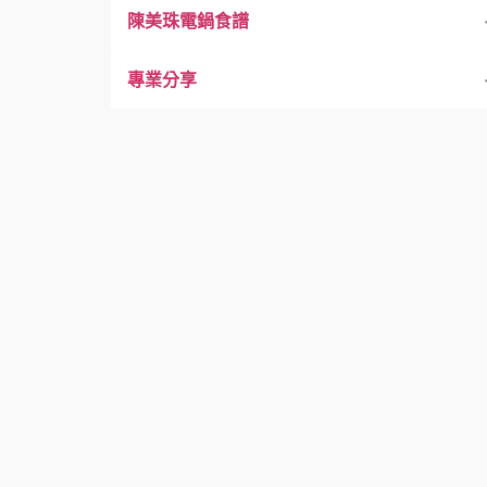
陳美珠電鍋食譜
飲食對我們太重要了！
26. 91歲的ㄚ母
生機飲食是一種生活態度與文化
國王 早餐
淺談飲食古文化
專業分享
身心靈的健康
33. 外食族之經驗分享
生機飲食之調配原則原理
活力午餐
天主給了我足夠的恩典
未列出章節目錄清單
我需要使用潛在危機與調味料嗎？
輕食晚餐
吃出健康，活出愛心！
可以讓自己逐漸學習體會清淡的喜悅
喜樂的心展現健康！
健康從「生機全蔬食，快樂好心情」做起
生食多樣化
生食、熟食、精力濃湯，樣樣皆好
有機蔬菜小常識