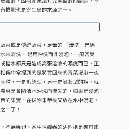
腐熟醱酵，因為如果沒有完全酸酵的廚餘，不
的有機肥也是寄生蟲的來源之一。
菜或是傳統蔬菜，足量的 「清洗」是絕
水來清洗、 是用沖洗而非浸泡。一般常受
水或糖水都只是造成高張溶液的濃度而已，正
語相傳中常提到的是將買回來的青菜浸泡一夜
分兩種，一是系統型，另一是觸殺型的話，就
性農藥是會隨清水沖洗而流失的，如果是浸泡
臍蒂的果實，在拔除果蒂後又放在水中浸泡，
肉之中了！
不過蟲卵、寄生性線蟲的沾附還是有可能