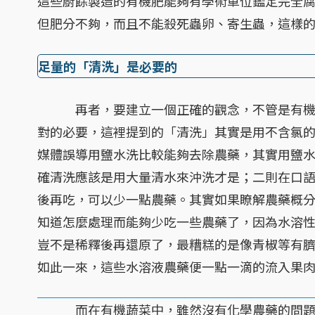
這些廚餘製造的有機肥能夠有學術單位鑑定完全
但肥分不夠，而且不能殺死蟲卵、寄生蟲，這樣
足量的「清洗」是必要的
再者，要建立一個正確的觀念，不管是有機蔬
對的必要，這裡提到的「清洗」其實是用不含氯的
媒體誤導用鹽水洗比較能夠去除農藥，其實用鹽
確清洗應該是用大量清水來沖洗才是；二則在口
後再吃，可以少一點農藥。其實如果瞭解農藥概
知道怎麼處理而能夠少吃一些農藥了，因為水溶
豈不是稀釋後再還原了，最糟糕的是像青椒等有
如此一來，這些水溶液農藥便一點一滴的流入果
而在有機蔬菜中，雖然沒有化學農藥的問題，