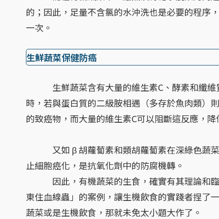
的；因此，足量不含氯的水沖洗也是必要的程序
一次。
生鮮蔬菜保健防癌
生鮮蔬菜含有大量的維生素C、酵素和纖維質
時，若與蛋白質的二級胺相遇（多存於魚肉類）
的致癌物，而大量的維生素C可以阻斷這反應，降
又如 β 胡蘿蔔素和類胡蘿蔔素在深綠色蔬菜
止細胞癌化，是抗氧化劑中的防腐機轉。
因此，有機蔬菜的生食，確實有其理論和臨床
東住血線蟲」的案例，讓生機飲食的實踐者捏了
蔬菜或是生機飲食，那就未免太小題大作了。