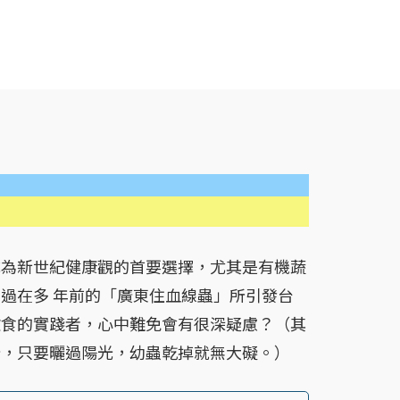
新世紀健康觀的首要選擇，尤其是有機蔬
過在多 年前的「廣東住血線蟲」所引發台
飲食的實踐者，心中難免會有很深疑慮？（其
分，只要曬過陽光，幼蟲乾掉就無大礙。）