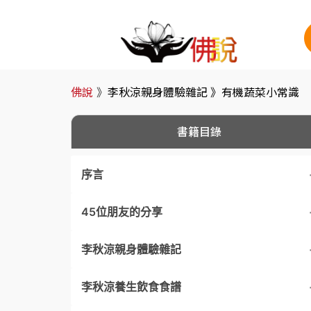
佛說
》
李秋涼親身體驗雜記 》
有機蔬菜小常識
書籍目錄
序言
45位朋友的分享
另類的健康食譜
李秋涼親身體驗雜記
重視健康，增加體力，修行必得！
9. 視病如親
李秋涼養生飲食食譜
信心的旅途
24. 用餐叫醒了我的簡單生活
顧好廚房，不必顧病房的親身經歷