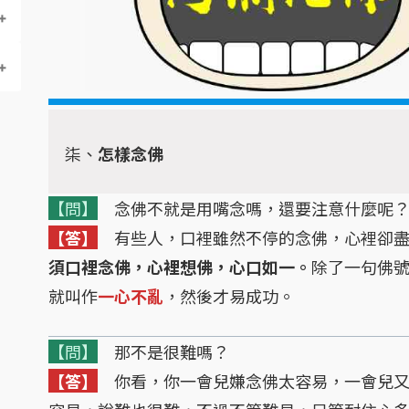
柒、
怎樣念佛
【問】
念佛不就是用嘴念嗎，還要注意什麼呢
【答】
有些人，口裡雖然不停的念佛，心裡卻盡
須口裡念佛，心裡想佛，心口如一。
除了一句佛
就叫作
一心不亂
，然後才易成功。
【問】
那不是很難嗎？
【答】
你看，你一會兒嫌念佛太容易，一會兒又