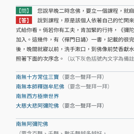
【問】
您說早晚二時念佛，要立一個課程，就麻
【答】
說到課程，原是該個人依著自己的忙閑來
式給你看。倘若你有工夫，肯加緊的行持，《彌
加入。這幾件，有〈禪門日誦〉一書，記載的很
後，晚間就寢以前，洗手漱口，到佛像前焚香獻
照著下面的次序念。
（以下灰色括號內文字為備
南無十方常住三寶
（要念一聲拜一拜）
南無本師釋迦牟尼佛
（要念一聲拜一拜）
南無西方極樂世界
大慈大悲阿彌陀佛
（要念一聲拜一拜）
南無阿彌陀佛
（要念百聲、千聲、數千聲越多越好，