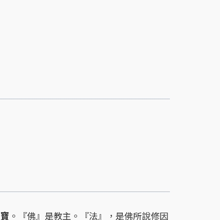
）
三寶
。『佛』是教主。『法』，是佛所說修因