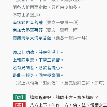
隨各人忙閑而定數，只可由少加多，
不可由多退少）
南無觀世音菩薩
（要念一聲拜一拜）
南無大勢至菩薩
（要念一聲拜一拜）
南無清淨大海眾菩薩
（要念一聲拜一拜）
願以此功德，莊嚴佛淨土。
上報四重恩，下濟三途苦。
若有見聞者，悉發菩提心。
盡此一報身，同生極樂國。
（以上八句為“迴向偈”，念完後拜三拜，即可
【問】
這課程很好，請問十方三寶怎講呢？
【答】
八方上下，叫作十方。
佛、法、僧謂之