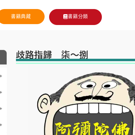
書籍典藏
書籍分類
歧路指歸 柒～捌