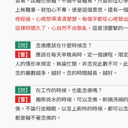
容易，說難也很難，不過不管難易，只管耐住心
上無難事，就怕心不專，便是這個意思。還有一
裡經過。心裡想得清清楚楚。每個字都從心裡發
這樣時間久了，心自然不自散亂。
這是頂要緊的
【問】
念佛應該在什麼時候念？
【答】
應該在每天早晚兩時，定一個課程，限定
人的情形來規定，無論忙閒，非念完此數不可。
念的遍數越多，越好。念的時間越長，越好。
【問】
在工作的時候，也能念佛嗎？
【答】
搬柴挑水的時候，可以念佛，刷鍋洗碗的
佛。不論行坐睡眠，以至上廁所的時候，都可以
都是礙不著念佛的。