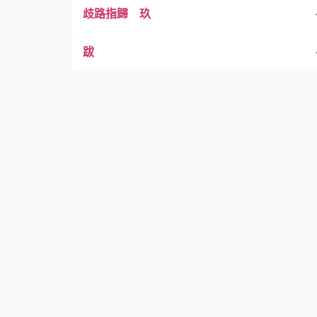
歧路指歸 玖
跋