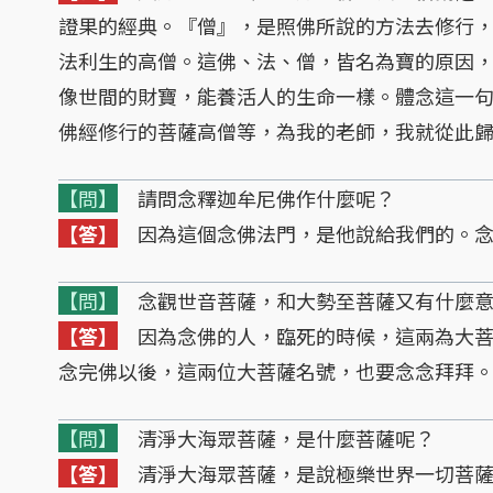
證果的經典。『僧』，是照佛所說的方法去修行
法利生的高僧。這佛、法、僧，皆名為寶的原因
像世間的財寶，能養活人的生命一樣。體念這一
佛經修行的菩薩高僧等，為我的老師，我就從此
【問】
請問念釋迦牟尼佛作什麼呢？
【答】
因為這個念佛法門，是他說給我們的。念
【問】
念觀世音菩薩，和大勢至菩薩又有什麼意
【答】
因為念佛的人，臨死的時候，這兩為大菩
念完佛以後，這兩位大菩薩名號，也要念念拜拜
【問】
清淨大海眾菩薩，是什麼菩薩呢？
【答】
清淨大海眾菩薩，是說極樂世界一切菩薩