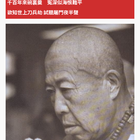
千百年來碗裏羹 冤深似海恨難平
欲知世上刀兵劫 試聽屠門夜半聲