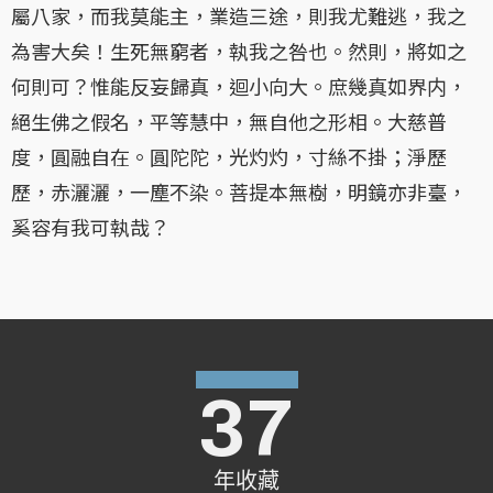
屬八家，而我莫能主，業造三途，則我尤難逃，我之
為害大矣！生死無窮者，執我之咎也。然則，將如之
何則可？惟能反妄歸真，迴小向大。庶幾真如界内，
絕生佛之假名，平等慧中，無自他之形相。大慈普
度，圓融自在。圓陀陀，光灼灼，寸絲不掛；淨歷
歷，赤灑灑，一塵不染。菩提本無樹，明鏡亦非臺，
奚容有我可執哉？
37
年收藏