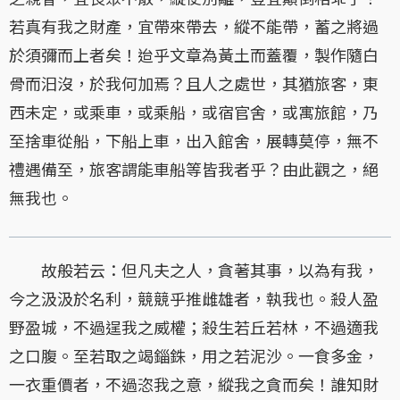
若真有我之財產，宜帶來帶去，縱不能帶，蓄之將過
於須彌而上者矣！迨乎文章為黃土而蓋覆，製作隨白
骨而汨沒，於我何加焉？且人之處世，其猶旅客，東
西未定，或乘車，或乘船，或宿官舍，或寓旅館，乃
至捨車從船，下船上車，出入館舍，展轉莫停，無不
禮遇備至，旅客謂能車船等皆我者乎？由此觀之，絕
無我也。
故般若云：但凡夫之人，貪著其事，以為有我，
今之汲汲於名利，競競乎推雌雄者，執我也。殺人盈
野盈城，不過逞我之威權；殺生若丘若林，不過適我
之口腹。至若取之竭錙銖，用之若泥沙。一食多金，
一衣重價者，不過恣我之意，縱我之貪而矣！誰知財