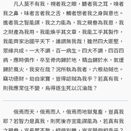
凡人莫不有我，視者我之眼，聽者我之耳，嗅者
我之鼻，味者言者我之舌，觸者想者我之身與意也。
進者我之智能謀，我之力能為，我之親眷為我恩，我
之財產為我用。我能煥乎其文章，我能工乎其製作，
我能齊家治國平天下，誰謂無我哉！雖然四大匪堅，
眾緣共成。一大不調，百一病生。四大不調，四百四
病，應時俱作，卒至骨肉歸於地，精血歸於水，氣煖
歸於風火，我安在哉？況所執為我者，六根劫賊也。
竊功德財。劫自家寶，豈得認賊為我乎？若真有我，
則我應常住不變，烏得逐生死以沉淪哉？
俄焉而天，俄焉而人，俄焉而地獄鬼畜，豈真我
耶？若智力是真我，則死後亦宜能謀能為，若真有我
之親眷，宜長聚不散，縱使別離，豈宜顛倒相乖乎？