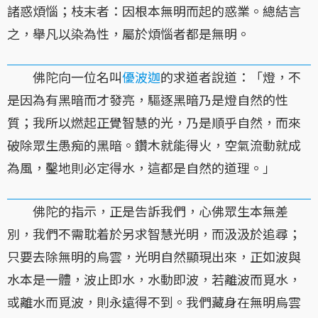
諸惑煩惱；枝末者：因根本無明而起的惑業。總結言
之，舉凡以染為性，屬於煩惱者都是無明。
佛陀向一位名叫
優波迦
的求道者說道：「燈，不
是因為有黑暗而才發亮，驅逐黑暗乃是燈自然的性
質；我所以燃起正覺智慧的光，乃是順乎自然，而來
破除眾生愚痴的黑暗。鑽木就能得火，空氣流動就成
為風，鑿地則必定得水，這都是自然的道理。」
佛陀的指示，正是告訴我們，心佛眾生本無差
別，我們不需耽着於另求智慧光明，而汲汲於追尋；
只要去除無明的烏雲，光明自然顯現出來，正如波與
水本是一體，波止即水，水動即波，若離波而覓水，
或離水而覓波，則永遠得不到。我們藏身在無明烏雲