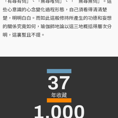
「有尋有伺」、「無尋唯伺」、「 無尋無伺」。這
些心意識的心念變化過程形態，自己須看得清清楚
楚，明明白白。而如此這般修持所產生的功德和妄想
的關係究竟如何，瑜伽師地論以這三地概括得層次分
明，這裏暫且不提。
37
年收藏
1,000