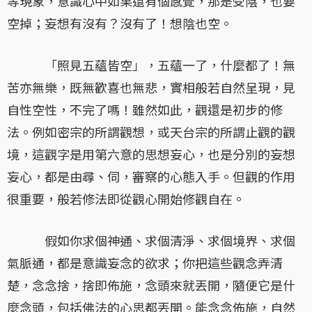
等現象，意識心中如果還有個感覺，那是受陰，也要
空掉；妄想有沒有？沒有了！想陰也空。
「照見五蘊皆空」，五蘊一了，什麼都了！無
苦亦無樂，既無歡喜也無悲，實相般若自然呈現，見
自性空性，不完了嗎！雖然如此，觀還是初步的修
法。例如密宗的所謂觀想，或天台宗的所謂止觀的觀
境，這觀字是用第六意的思想妄心，也是分別的妄想
妄心，都是由尋、伺，審察的心態入手。但觀的作用
很重要，般若修法即從觀心開始修觀自在。
假如你求個神通、求個清淨、求個境界、求個
氣脈通，都是意識妄念的欲求；你把這些觀念弄清
楚，念念捨，捨即佈施，念頭來就丟開，隨便它是什
麼念頭，包括佛法的心思都丟開。能念念佈施，自然