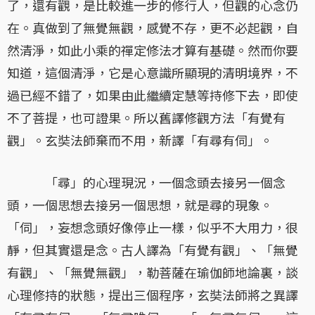
了，還有觀，是比較進一步的修行人，但觀的心念仍
在。真做到了無覺無觀，感覺不存，更不必起觀，自
然清淨，如此小乘的禪定修法才算有基礎。然而你要
知道，這個清淨，它是心意識所顯現的清明境界，不
過已經不錯了，如果由此繼續定慧等持修下去，即使
不了菩提，也可證果。所以舊譯修觀方法「有覺有
觀」。玄奘法師棄而不用，新譯「有尋有伺」。
「尋」的心理現況，一個念頭去接另一個念
頭，一個思想去接另一個思想，就是尋的現象。
「伺」，妄想念頭好像停止一樣，似乎不大用力，很
靜，但其實還是念。古人譯為「有覺有觀」、「無覺
有觀」、「無覺無觀」，勒菩薩在瑜伽師地論裏，談
心理修持的狀態，提出三個程序，玄奘法師將之異譯