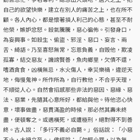
自己的欲望快樂，建立在別人的痛苦之上，也在所不
顧。各人內心，都是懷著損人利己的心態，甚至不耐
他榮，嫉妒忿怒。殺氣騰騰，惡心徧佈。引發身口，
為妄興事。如殺生、偷盜、邪淫、惡口、妄言、兩
舌、綺語。乃至喜怒無常，忘恩負義，自毁他，欺凌
孤寡，結交惡友，譏謗賢善，魚肉鄉里，欠債不還，
嗜酒貪食，凶橫無忌，水火傷人，幸災樂禍，違逆天
地，侮慢鬼神。所作所為，自行教他，不合乎天理，
不順從人心。自然會招感那些非法的惡因、惡緣、惡
法、惡業，先隨其心意所好，都給與他。待他恣心快
意，壞事做盡，惡貫滿盈的時候，那必然其壽未終
盡，便頓奪之。或遇橫死，或遭極刑，絕對得不到善
終。古人說：「多行不義必自斃。」俗話說：「小惡
不止，大禍立至。」佛經說：「勿輕小罪，以為無