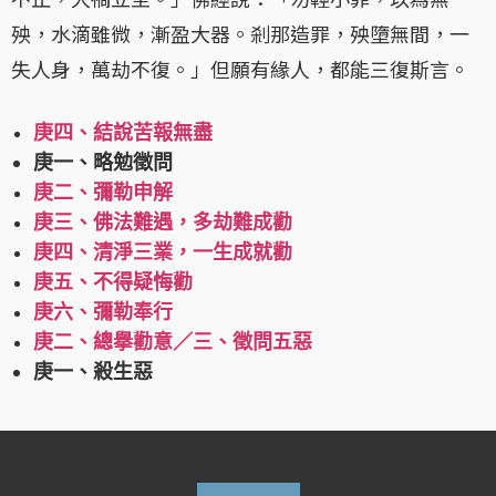
殃，水滴雖微，漸盈大器。剎那造罪，殃墮無間，一
失人身，萬劫不復。」但願有緣人，都能三復斯言。
庚四、結說苦報無盡
庚一、略勉徵問
庚二、彌勒申解
庚三、佛法難遇，多劫難成勸
庚四、清淨三業，一生成就勸
庚五、不得疑悔勸
庚六、彌勒奉行
庚二、總擧勸意／三、徵問五惡
庚一、殺生惡