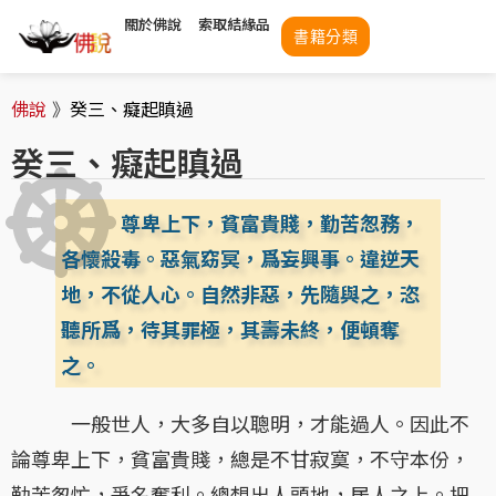
關於佛說
索取結緣品
書籍分類
佛說
》
癸三、癡起瞋過
癸三、癡起瞋過
尊卑上下，貧富貴賤，勤苦怱務，
各懷殺毒。惡氣窈冥，爲妄興事。違逆天
地，不從人心。自然非惡，先隨與之，恣
聽所爲，待其罪極，其壽未終，便頓奪
之。
一般世人，大多自以聰明，才能過人。因此不
論尊卑上下，貧富貴賤，總是不甘寂寞，不守本份，
勤苦怱忙，爭名奪利。總想出人頭地，居人之上。把