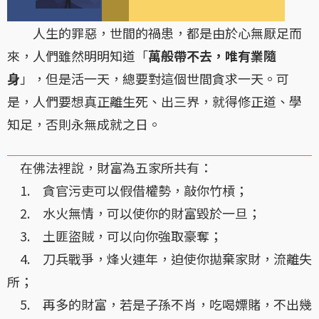
人生的罪惡，世間的禍患，都是由於心無厭足而
來，人們雖然明明知道「
萬般帶不去，唯有業隨
身
」，但是活一天，總要對這個世間貪求一天。可
是，人們要想真正離生死、出三界，就得修正道、學
知足，否則永無成就之日。
在佛法裡說，財富為五家所共有：
1. 貪官污吏可以假借權勢，敲你竹槓；
2. 水火無情，可以使你的財富毀於一旦；
3. 土匪盜賊，可以向你強取豪奪；
4. 刀兵戰爭，烽火連年，迫使你拋棄家財，流離失
所；
5. 再多的財富，若是子孫不肖，吃喝嫖賭，不出幾