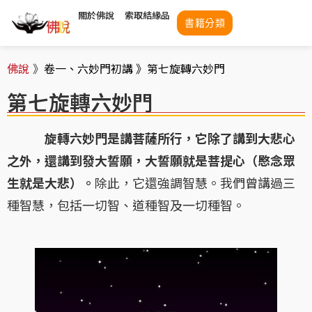
關於佛說
索取結緣品
書籍分類
佛說
》
卷一、六妙門初講 》
第七旋轉六妙門
第七旋轉六妙門
旋轉六妙門是講菩薩所行，它除了講到大悲心
之外，還講到發大誓願，大誓願就是菩提心（愍念眾
生就是大悲）。
除此，它還強調智慧。我們曾講過三
種智慧，包括一切智、道種智及一切種智。