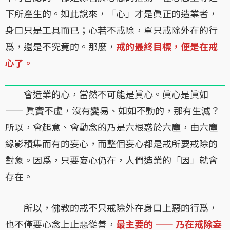
下所產生的。如此說來，「心」才是眞正的造業者，
身口只是工具而已；心若不戒除，單只戒除外在的行
爲，還是不究竟的。那麼，
戒的最終目標，便是在戒
心了。
會造業的心，當然不可能是眞心。眞心是眞如
—— 眞實不虛，沒有變易、如如不動的，那有生滅？
所以，會起意、會動念的乃是六根惑於六塵，由六塵
緣影積集而有的妄心，而整個妄心都是戒所要戒除的
對象。因爲，只要妄心仍在，人們造業的「因」就會
存在。
所以，佛教的戒不只戒除外在身口上惡的行爲，
也不僅要心念上止惡從善，
最主要的 —— 乃在戒除妄