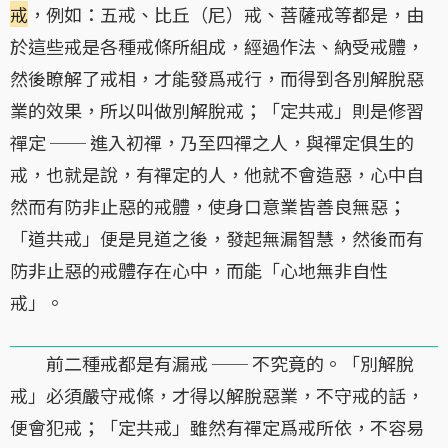
戒
，例如：五戒、比丘（尼）戒、菩薩戒等都是，由
於這些戒是各種戒條所組成，經過作法、納受戒體，
然後瞭解了戒相，才能發爲戒行，而得到各別解脫惡
業的效果，所以叫做別解脫戒；「定共戒」則是修習
禪定 ── 進入初禪，乃至四禪之人，與禪定俱生的
戒，也就是說，有禪定的人，他就不會造惡，心中自
然而有防非止惡的戒體，使身口意業皆善良無惡；
「道共戒」便是見道之後，發起無漏智慧，然後而有
防非止惡的戒體存在心中，而能「心地無非自性
戒」。
前二種戒都是有漏戒 ── 不究竟的。「別解脫
戒」必須嚴守戒條，才得以解脫惡業，不守戒的話，
便會犯戒；「定共戒」雖然有禪定爲戒所依，不容易