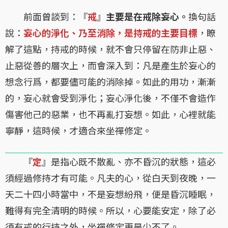
前面曾談到：『
戒
』
主要是在戒除妄心。
換句話
說：
妄心的淨化、乃至消除，是持戒的主要目標
，瞭
解了這點，持戒的時候，就不會只停留在防非止惡、
止惡從善的層次上，而會深入到：凡是產生於妄心的
想念行爲，都要儘可能的消除掉。如此的用功，漸漸
的，妄心就會受到淨化；妄心淨化後，不僅不會造作
傷害他己的惡業，也不再亂打妄想。如此，心裡就能
寧靜，這時候，才適合來坐禪修定。
『
定
』是指心既不散亂、亦不昏沉的狀態，這必
須經過修持才有可能。凡夫的心，從白天到夜晚，一
天二十四小時當中，不是妄想紛飛，便是昏沉睡眠，
難得有完全清明的時候。所以，心要能安定，除了必
須有戒的行持之外，坐禪修定更是少不了。