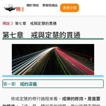
關於佛說
索取結緣品
書籍分類
佛說
》
第七章 戒與定慧的貫通
第七章 戒與定慧的貫通
第一節
戒的深義
依戒定慧的修行過程來看，
戒律的修持，是首要
的條件。
「戒」是一種行爲的規範，用以防範不當的