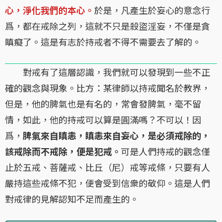
心，淨化我們的本心。
於是，凡產生於妄心的意念行
爲，都在戒除之列，這就不只是殺盜淫妄，不僅是貪
瞋癡了。這是有志於持戒者不得不需要去了解的。
對戒有了這層認識，我們就可以發現到一些不正
確的觀念與現象。比方：某律師以持戒聞名於教界，
但是，他的脾氣也是有名的，常會發脾氣，毫不留
情，如此，他的持戒可以算是圓滿嗎？不可以！因
爲，
脾氣來自瞋恚，瞋恚來自妄心，是必須戒除的，
該戒除而不戒除，便是犯戒。
可是人們持戒的觀念僅
止於五戒、菩薩戒、比丘（尼）戒等戒條，只要有人
嚴持這些戒條不犯，便會受到信衆的敬仰。這是人們
對戒律的見解認知不足而產生的。