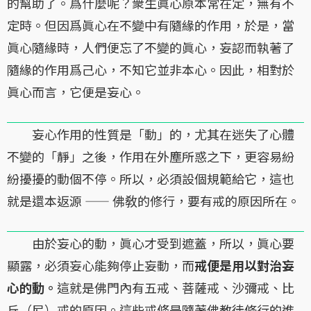
的幫助了。爲什麼呢？衆生眞心原本常在定，無有不
定時。但因爲眞心在不變中有隨緣的作用，於是，當
眞心隨緣時，人們便忘了不變的眞心，妄認而執著了
隨緣的作用爲己心，不知它並非本心。因此，相對於
眞心而言，它便是妄心。
妄心作用的性質是「動」的，尤其在迷失了心體
不變的「靜」之後，作用在外塵所惑之下，更容易紛
紛擾擾的動個不停。所以，必須設個規範給它，這也
就是還本返源 —— 佛敎的修行，要有戒的原因所在。
由於妄心的動，眞心才受到遮蓋，所以，眞心要
顯露，必須妄心能夠停止妄動，而
戒便是用以對治妄
心的動。
這就是佛門內有五戒、菩薩戒、沙彌戒、比
丘（尼）戒的原因。這些戒條是隨著佛教徒修行的進