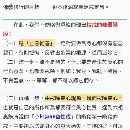
佛敎修行的目標 ── 返本還源或具足戒定慧。
在此，我們不妨略微重複的理出
持戒的幾個階
段
：
（一）
是「止惡從善」
，絕對要做到身心都沒有惡念
惡行，有則懺悔，反省出造業的根源，從而滅除它。
（二）進一步，雖不是惡的，但只要是產生於妄心的
行爲意念，也都要戒除。例如：我見、我執、我慢、
不良習氣 …… 等等，都不可以讓它們存。
（三）再進一步，
由戒除妄心
現象
，進而戒除妄心。
也就是自己的所作所爲都要符合眞心性質，達到六祖
惠能所說的「
心地無非自性戒
」的階段第一階段的
戒，主要用以防範身心的重大過失，守持的好，可以