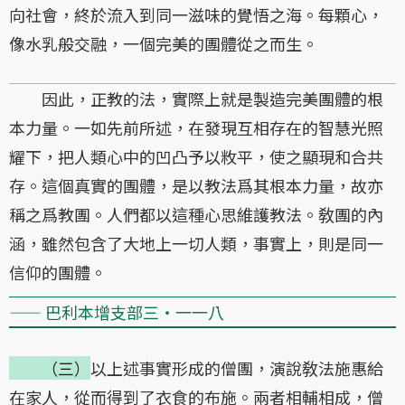
向社會，終於流入到同一滋味的覺悟之海。每顆心，
像水乳般交融，一個完美的團體從之而生。
因此，正教的法，實際上就是製造完美團體的根
本力量。一如先前所述，在發現互相存在的智慧光照
耀下，把人類心中的凹凸予以敉平，使之顯現和合共
存。這個真實的團體，是以教法爲其根本力量，故亦
稱之爲教團。人們都以這種心思維護教法。敎團的內
涵，雖然包含了大地上一切人類，事實上，則是同一
信仰的團體。
—— 巴利本增支部三・一一八
（三）
以上述事實形成的僧團，演說敎法施惠給
在家人，從而得到了衣食的布施。兩者相輔相成，僧