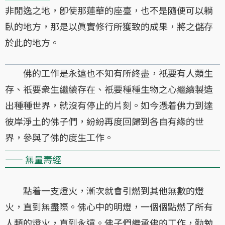
非閒逸之地，卽使那蓮華的座臺，也不是隨便可以躺
臥的地方，那是以眞實修行所獲致的成果，將之儲存
於此的地方。
佛的工作是永遠也不知有所終盡，祇要有人類生
存、祇要衆生繼續存在、祇要種種生物之心繼續製造
出種種世界，就沒有停止的片刻。如今憑着佛力到達
彼岸淨土的佛子們，紛紛再度回歸到各自有緣的世
界，參與了佛的度生工作。
—— 無量壽經
點着一支燈火，漸次就會引燃到其他無數的燈
火，直到無盡際。佛心中的明燈，一個個點燃了所有
人類的燈火，直到永遠。佛子們繼承佛的工作，勤勉