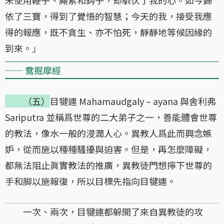
依了三寶，得到了覺悟的智慧；今天的我，接受我應
得的報應，既不貪生、亦不怕死，靜靜地等候因緣的
到來。」
—— 鴦掘摩經
（五）
目犍連 Mahamaudgaly – ayana 與舍利弗
Sariputra 並稱爲世尊的二大弟子之一，善能體會世尊
的教法，像水一般的浸潤人心。異教人爲此而興念嫉
妒，從而施以種種騷擾與迫害。但是，再怎麼障礙，
都無法阻止眞實教法的推廣，異教徒門想擰下世尊的
手和脚以施報復，所以目標先指向目犍連。
一次、兩次，目犍連都躲開了來自異教徒的攻