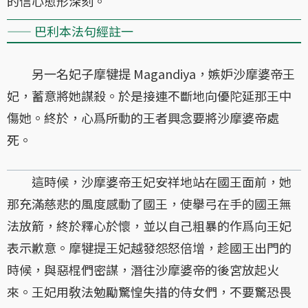
的信心愈形深刻。
—— 巴利本法句經註一
另一名妃子摩犍提 Magandiya，嫉妒沙摩婆帝王
妃，蓄意將她謀殺。於是接連不斷地向優陀延那王中
傷她。終於，心爲所動的王者興念要將沙摩婆帝處
死。
這時候，沙摩婆帝王妃安祥地站在國王面前，她
那充滿慈悲的風度感動了國王，使擧弓在手的國王無
法放箭，終於釋心於懷，並以自己粗暴的作爲向王妃
表示歉意。摩犍提王妃越發怨怒倍增，趁國王出門的
時候，與惡棍們密謀，潛往沙摩婆帝的後宮放起火
來。王妃用敎法勉勵驚惶失措的侍女們，不要驚恐畏