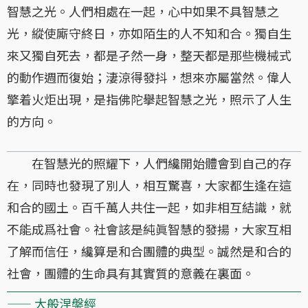
智慧之光。人們相處在一起，心中如果不具智慧之
光，縱使廝守終日，亦如陌生的人不知和合。獨自生
來又獨自死去，都是孑然一身，整天都是那些機械式
的動作週而復始；淒涼得發抖，想來亦屬當然。偉人
擎着火炬出現，是指佛陀擧起智慧之光，照示了人生
的方向。
在智慧光的照耀下，人們纔開始體會到自己的存
在，同時也發現了別人，相互驚喜，大家都生逢在這
和合的國土。百千萬人共住一起，如非相互結識，就
不能成爲社會。社會該是純眞智慧的發揚，大家互相
了解而信任，纔算是和合團體的典型。誠然是和合的
社會，團體的生命具有其實質的意義在裏面。
—— 大般涅槃經