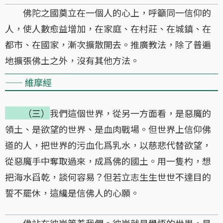
佛陀之國奠立在一個人的心上，呼籲同一信仰的
人，使人數愈益增加，在家庭、在村莊、在城鎮、在
都市、在國家，漸次擴散開去。推廣教法，除了普遍
地擴張佛土之外，沒有其他方法。
—— 維摩經
（三）
我們這個世界，從另一方面看，是惡魔的
領土、是欲望的世界、是血肉戰場。但世界上信仰佛
道的人，把世界的污血化爲乳水，以慈悲代替欲望，
從惡魔手中奪取過來，成爲佛的國土。用一隻杓，想
把海水舀乾，談何容易？但若立志生生世世不達目的
誓不罷休，這纔是信佛人的心願。
佛站在彼岸等着我們。彼岸就是覺悟的世界，是