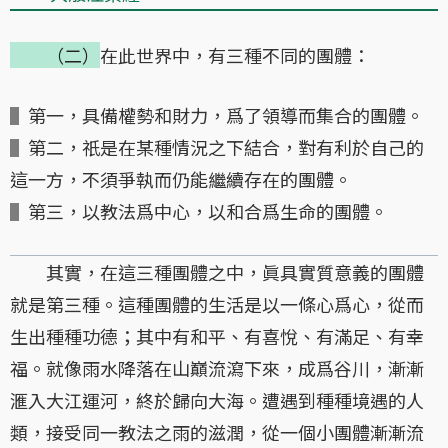
（二）
在此世界中，有三種不同的團體：
▌
第一，具備權勢和財力，爲了領導而集合的團體。
▌
第二，祇是在某種情況之下結合，對有利於自己的
這一方，不須爭執而仍能繼續存在的團體。
▌
第三，以教法爲中心，以和合爲生命的團體。
其實，在這三種團體之中，眞具實質意義的團體
就是第三種。這種團體的生活是以一條心爲心，從而
生出種種功德；其中有和平、有喜悅、有滿足、有幸
福。就像雨水降落在山巔流瀉下來，成爲谷川，漸漸
滙入大江運河，終於歸向大海。遭遇到種種境遇的人
類，接受同一教法之雨的滋潤，從一個小團體漸漸流