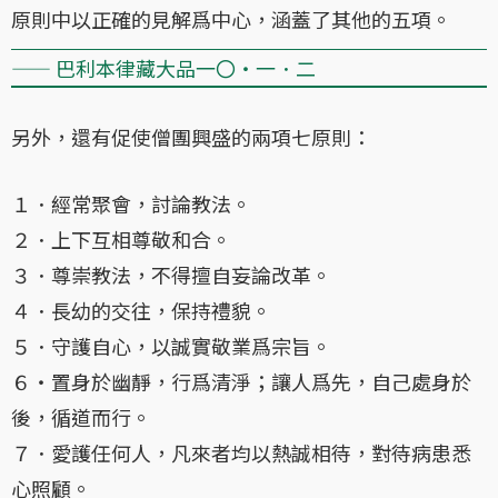
原則中以正確的見解爲中心，涵蓋了其他的五項。
—— 巴利本律藏大品一〇・一．二
另外，還有促使僧團興盛的兩項七原則：
１．經常聚會，討論教法。
２．上下互相尊敬和合。
３．尊崇教法，不得擅自妄論改革。
４．長幼的交往，保持禮貌。
５．守護自心，以誠實敬業爲宗旨。
６・置身於幽靜，行爲清淨；讓人爲先，自己處身於
後，循道而行。
７．愛護任何人，凡來者均以熱誠相待，對待病患悉
心照顧。