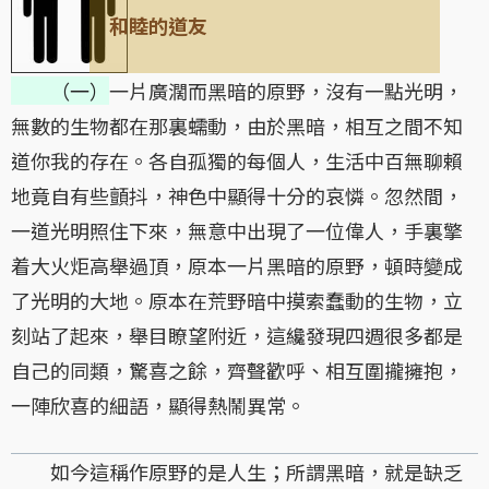
和睦的道友
（一）
一片廣濶而黑暗的原野，沒有一點光明，
無數的生物都在那裏蠕動，由於黑暗，相互之間不知
道你我的存在。各自孤獨的每個人，生活中百無聊賴
地竟自有些顫抖，神色中顯得十分的哀憐。忽然間，
一道光明照住下來，無意中出現了一位偉人，手裏擎
着大火炬高舉過頂，原本一片黑暗的原野，頓時變成
了光明的大地。原本在荒野暗中摸索蠢動的生物，立
刻站了起來，舉目瞭望附近，這纔發現四週很多都是
自己的同類，驚喜之餘，齊聲歡呼、相互圍攏擁抱，
一陣欣喜的細語，顯得熱鬧異常。
如今這稱作原野的是人生；所謂黑暗，就是缺乏