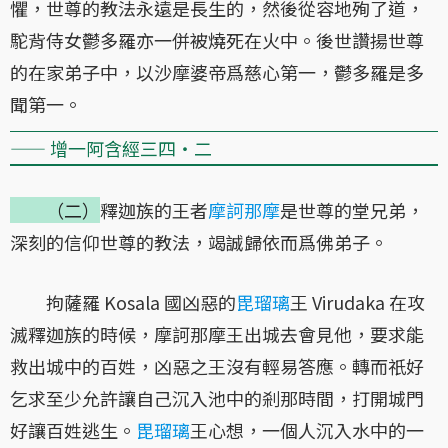
懼，世尊的教法永遠是長生的，然後從容地殉了道，
駝背侍女鬱多羅亦一併被燒死在火中。後世讚揚世尊
的在家弟子中，以沙摩婆帝爲慈心第一，鬱多羅是多
聞第一。
—— 增一阿含經三四・二
（二）
釋迦族的王者
摩訶那摩
是世尊的堂兄弟，
深刻的信仰世尊的教法，竭誠歸依而爲佛弟子。
拘薩羅 Kosala 國凶惡的
毘瑠璃
王 Virudaka 在攻
滅釋迦族的時候，摩訶那摩王出城去會見他，要求能
救出城中的百姓，凶惡之王沒有輕易答應。轉而祇好
乞求至少允許讓自己沉入池中的剎那時間，打開城門
好讓百姓逃生。
毘瑠璃
王心想，一個人沉入水中的一