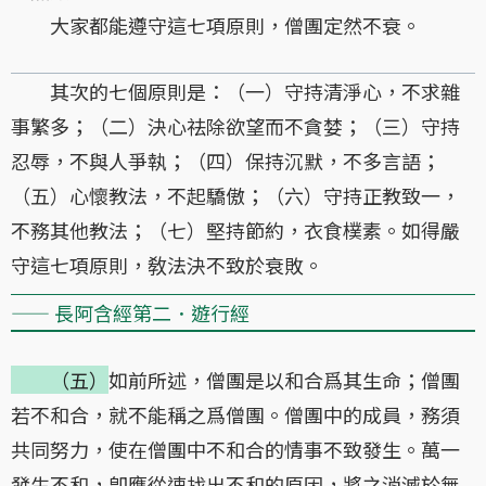
大家都能遵守這七項原則，僧團定然不衰。
其次的七個原則是：（一）守持清淨心，不求雜
事繁多；（二）決心祛除欲望而不貪婪；（三）守持
忍辱，不與人爭執；（四）保持沉默，不多言語；
（五）心懷教法，不起驕傲；（六）守持正教致一，
不務其他教法；（七）堅持節約，衣食樸素。如得嚴
守這七項原則，敎法決不致於衰敗。
—— 長阿含經第二．遊行經
（五）
如前所述，僧團是以和合爲其生命；僧團
若不和合，就不能稱之爲僧團。僧團中的成員，務須
共同努力，使在僧團中不和合的情事不致發生。萬一
發生不和，卽應從速找出不和的原因，將之消滅於無