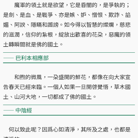
魔軍的領土就是欲望，它是昏闇的，是爭執的；
是劍、是血、是戰爭、亦是嫉、妒、憎恨、欺詐、諂
媚、阿諛、隱瞞和譭謗。如今得以智慧的燦爛，慈悲
的滋潤，信仰的紮根，綻放出歡喜的花朶，惡魔的領
土轉瞬間就是佛的國土。
—— 巴利本相應部
和煦的微風，一朶盛開的鮮花，都像在向大家宣
告春天已經來臨。一個人如果一旦開啓覺悟，草木國
土、山河大地，一切都成了佛的國土。
—— 中陰經
何以致此呢？因爲心如清淨，其所及之處，也都是