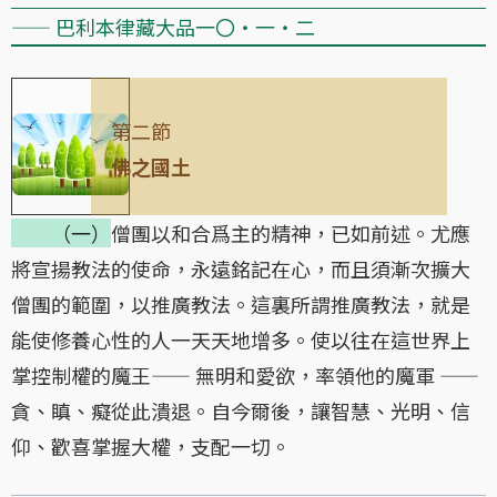
—— 巴利本律藏大品一〇・一・二
第二節
佛之國土
（一）
僧團以和合爲主的精神，已如前述。尤應
將宣揚教法的使命，永遠銘記在心，而且須漸次擴大
僧團的範圍，以推廣教法。這裏所謂推廣教法，就是
能使修養心性的人一天天地增多。使以往在這世界上
掌控制權的魔王—— 無明和愛欲，率領他的魔軍 ——
貪、瞋、癡從此潰退。自今爾後，讓智慧、光明、信
仰、歡喜掌握大權，支配一切。