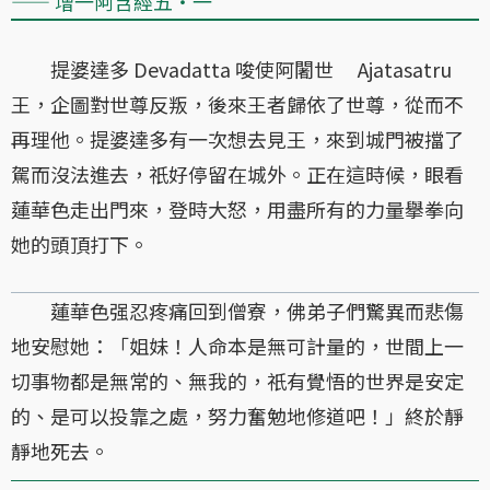
—— 增一阿含經五・一
提婆達多 Devadatta 唆使阿闍世 Ajatasatru
王，企圖對世尊反叛，後來王者歸依了世尊，從而不
再理他。提婆達多有一次想去見王，來到城門被擋了
駕而沒法進去，祇好停留在城外。正在這時候，眼看
蓮華色走出門來，登時大怒，用盡所有的力量擧拳向
她的頭頂打下。
蓮華色强忍疼痛回到僧寮，佛弟子們驚異而悲傷
地安慰她：「姐妹！人命本是無可計量的，世間上一
切事物都是無常的、無我的，祇有覺悟的世界是安定
的、是可以投靠之處，努力奮勉地修道吧！」終於靜
靜地死去。