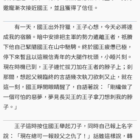
邀寵漸次接近國王，並且獲得了信任。
有一天，國王出外狩獵，王子心想，今天必將達
成我的宿願。暗中安排把主軍的勢力遣離王者，祇賸
下他自己緊隨國王在山中馳騁。終於國王疲憊已極，
停下來暫且以這親信青年的大腿作枕頭，小睡片刻。
現在時機已到，王子連忙拔刀加在王者的脖子上；剎
那間，想起父親臨終的言語幾次執刀欲刺又止，就在
這一刻，國王睜開眼睛醒了，自語著說：「剛纔做了
一個可怕的惡夢，夢見長災王的王子拿刀想刺我的脖
子。」
王子這時按住國王舉起刀子，同時自己報上名字
說：「現在總可一報殺父之仇了！」話雖這樣說，轉