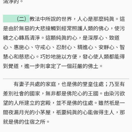
清淨的。
（二）
教法中所說的世界，人心是那麼純眞。這
是由於無惡的大悲接觸到經常照護人類的佛心，使污
穢之心轉爲清淨。這顆純眞的心，是深厚心、致道
心、惠施心、守戒心、忍耐心、精進心、安靜心、智
慧心和慈悲心。巧妙地施以方便，發心使人類都能得
到覺道，進一步則拿定了一個莊嚴的佛土。
有妻子共處的家庭，也是佛的堂皇住處；乃至有
差別社會的國家，無非都是佛陀心的王國。由染污欲
望的人所建立的宮殿，並不是佛的住處。雖然祇是一
間夜漏月光的小茅屋，祇要純眞的心能做得主人，那
就是佛的住宿之所。