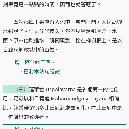
刻畢竟是一點點的時間，因而也就答應了。
摩訶那摩王果眞沉入池中，城門打開，人民高興
地逃脫了。但是佇候良久，然不見摩訶那摩浮上水
面。原來他跳進水中解開頭髮，拴在柳樹根上，是以
自殺來解救城中的百姓。
—— 增一阿含經三四・
二、巴利本法句經註
（三）
蓮華色 Utpalavarna 是神通第一的比丘
尼，足可以和目犍連 Mahamaudgaly – ayana 相倫
比，經常帶領很多比丘尼到處去宣化，在比丘尼中是
一位傑出的教導者。