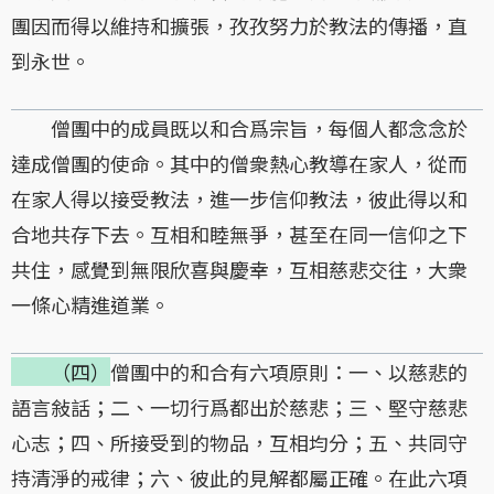
團因而得以維持和擴張，孜孜努力於教法的傳播，直
到永世。
僧團中的成員既以和合爲宗旨，每個人都念念於
達成僧團的使命。其中的僧衆熱心教導在家人，從而
在家人得以接受教法，進一步信仰教法，彼此得以和
合地共存下去。互相和睦無爭，甚至在同一信仰之下
共住，感覺到無限欣喜與慶幸，互相慈悲交往，大衆
一條心精進道業。
（四）
僧團中的和合有六項原則：一、以慈悲的
語言敍話；二、一切行爲都出於慈悲；三、堅守慈悲
心志；四、所接受到的物品，互相均分；五、共同守
持清淨的戒律；六、彼此的見解都屬正確。在此六項