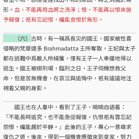
形。
血，不能再用血將之洗淨；恨，不能再以恨來施
予報復；祇有忘記恨，纔能息恨於無形。
（六）
古時，有一稱爲長災的國王，國家被性喜
侵略的梵摩達多 Brahmadatta 王所奪取，王妃與太子
都在逃難中爲敵人所緝獲，僅有王子一人幸運地得以
逃生。國王被綁刑場，臨刑之日，王子伺機想救父
命，但是苦無機會，在哀泣與追悔中，祇有遠遠地注
視着父親的身影。
國王也在人羣中，看到了王子，喃喃自語着：
「不能長時追究，也不能急促報復，仇恨祇有靠忘記
怨恨，纔能趨於平靜。」此後的王子，專心一意尋求
復仇之道。後來，得到一個機會應徵來到皇家，努力