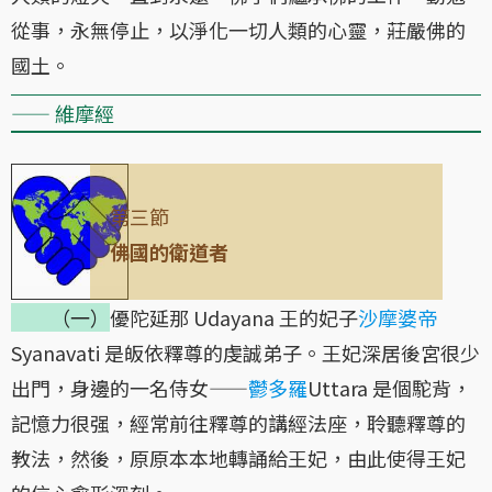
從事，永無停止，以淨化一切人類的心靈，莊嚴佛的
國土。
—— 維摩經
第三節
佛國的衛道者
（一）
優陀延那 Udayana 王的妃子
沙摩婆帝
Syanavati 是皈依釋尊的虔誠弟子。王妃深居後宮很少
出門，身邊的一名侍女——
鬱多羅
Uttara 是個駝背，
記憶力很强，經常前往釋尊的講經法座，聆聽釋尊的
教法，然後，原原本本地轉誦給王妃，由此使得王妃