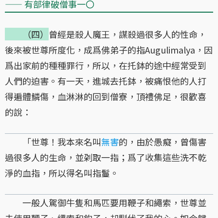
—— 有部律破僧事一〇
（四）
曾經是殺人魔王，謀殺過很多人的性命，
後來被世尊所度化，成爲佛弟子的指Augulimalya，因
爲出家前的種種罪行，所以，在托鉢的途中經常受到
人們的迫害。有一天，進城去托鉢，被痛恨他的人打
得遍體鱗傷，血淋淋的回到僧寮，頂禮佛足，很歡喜
的說：
「世尊！我本來名叫
無害
的，由於愚癡，曾傷害
過很多人的生命，並刴取一指；爲了收集這些洗不乾
淨的血指，所以得名叫指鬘。
一般人駕御牛隻和馬匹要用鞭子和繩索，世尊並
未使用鞭子、繩索和鈎子，却馴伏了我的心。如今歸