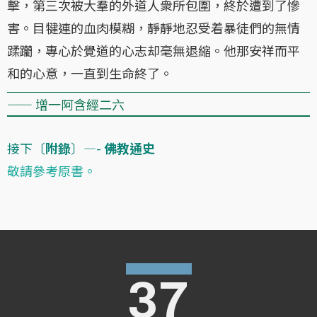
擊，第三次被大羣的外道人衆所包圍，終於遭到了慘
害。目犍連的血肉模糊，靜靜地忍受着暴徒們的無情
蹂躪，專心於覺道的心志却毫無退縮。他那安祥而平
和的心意，一直到生命終了。
—— 增一阿含經二六
接下〔
附錄
〕—-
佛教通史
敬請參考原書。
37