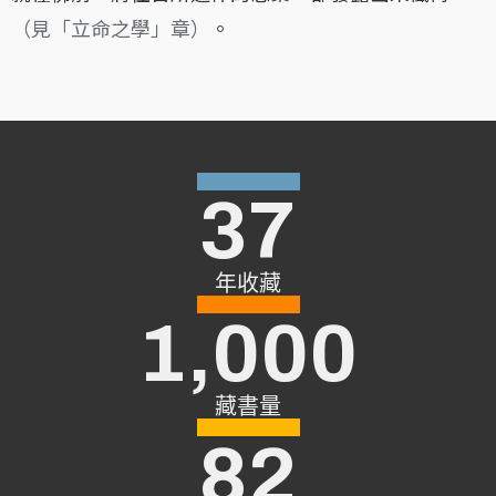
（見「立命之學」章）
。
37
年收藏
1,000
藏書量
82