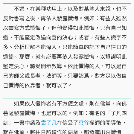
不過，在某種功用上，以及對某些人來說，也不
反對書寫之後，再依人發露懺悔。例如：有些人雖然
以書寫方式懺悔了，但他覺得如此懺悔，只有自己知
道，不能堅定改過向善的決心；或者，有些人識字不
多、分析理解不能深入，只能簡單的記下自己往日的
過錯。那麼，就有必要再依人發露懺悔，以資證明此
堅定決心，聽受開示教導。依此懺悔的人，可以是自
己的師父或長老、法師等，只要認爲，對方足以做自
己懺悔的依靠者，就可以了。
如果依人懺悔者有不方便之處，則在佛堂，向佛
菩薩發露懺悔，也是可以的。例如：有名的「了凡四
訓」一書中談及
袁了凡
在信受了
雲谷
禪師的開導後，
就在佛前，將往日所造作的惡業，都發露出來懺悔