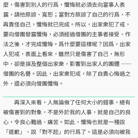
麼，傷害到別人的行爲，懺悔就必須去向當事人表
露，請他原諒、寬恕；當對方原諒了自己的行爲，不
再責怪自己，懺悔就已完成。所以，出家衆犯了戒，
要向僧團發露懺悔，必須經過僧團的主事者接受、作
法之後，才完成懺悔。爲什麼要這樣呢？因爲，出家
人犯戒，表面上看來，雖然只是傷害了自己，無形
中，卻是損及整個出家衆，影響到出家人的團體 ——
僧團的名譽。因此，出家衆犯戒，除了自責心悔過之
外，還必須向僧團懺悔。
再深入來看，人無論做了任何大小的錯事，總有
被傷害到的對象，不是外於我的人事，就是自己的良
心，令良心難過、痛苦。如此，懺悔也就是一種說
「道歉」、說「對不起」的行爲了。這是必須向被我