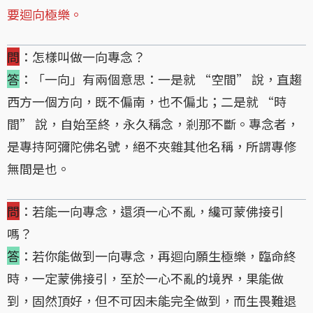
要迴向極樂。
問
：怎樣叫做一向專念？
答
：「一向」有兩個意思：一是就 “空間” 說，直趨
西方一個方向，既不偏南，也不偏北；二是就 “時
間” 說，自始至終，永久稱念，剎那不斷。專念者，
是專持阿彌陀佛名號，絕不夾雜其他名稱，所謂專修
無間是也。
問
：若能一向專念，還須一心不亂，纔可蒙佛接引
嗎？
答
：若你能做到一向專念，再迴向願生極樂，臨命終
時，一定蒙佛接引，至於一心不亂的境界，果能做
到，固然頂好，但不可因未能完全做到，而生畏難退