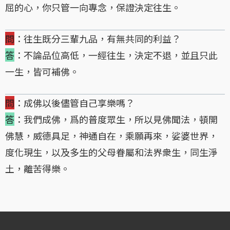
屈的心，你只管一向專念，保證決定往生。
問
：往生既分三輩九品，有無共同的利益？
答
：不論品位高低，一經往生，決定不退，並且只此
一生，皆可補佛。
問
：成佛以後儘管自己享樂嗎？
答
：我們成佛，爲的普度眾生，所以見佛聞法，頓開
佛慧，威德具足，神通自在，乘願再來，娑婆世界，
度化現生，以及多生的父母眷屬和法界衆生，同生淨
土，離苦得樂。