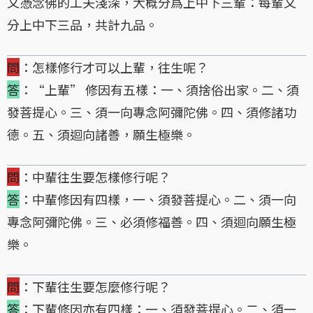
又憑念佛的工夫淺深，大概分爲上中下三輩：每輩又
分上中下三品，共計九品。
問
：怎樣修行才可以上輩，往生呢？
答
：“上輩” 修因有五樣：一、須捨俗出家。二、須
發菩提心。三、須一向專念阿彌陀佛。四、須修諸功
德。五、須迴向諸善，願生極樂。
問
：中輩往生要怎樣修行呢？
答
：中輩修因有四樣，一、須發菩提心。二、須一向
專念阿彌陀佛。三、必須修福善。四、須迴向願生極
樂。
問
：下輩往生要怎麼修行呢？
答
：下輩修因亦有四樣：一、須發菩提心。二、須一