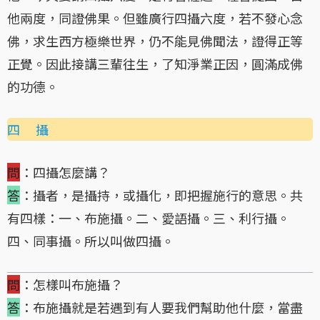
他兩度，同證佛果。但雖廣行四攝六度，若不發心念
佛，求生西方極樂世界，仍不能見佛聞法，證得正等
正覺。因此接講三輩往生，了知淨業正因，圓滿成佛
的功德。
四 攝
問
：四攝怎麼講？
答
：攝者，是攝持，或攝化，即把握施行的意思。共
有四樣：一、布施攝。二、愛語攝。三、利行攝。
四、同事攝。所以叫做四攝。
問
：怎樣叫布施攝？
答
：布施攝就是若遇到有人要我們幫助他什麼，當盡