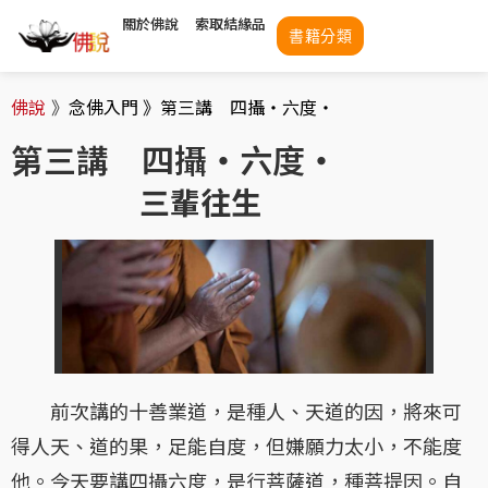
關於佛說
索取結緣品
書籍分類
佛說
》
念佛入門 》
第三講 四攝・六度・
第三講 四攝・六度・
三輩往生
前次講的十善業道，是種人、天道的因，將來可
得人天、道的果，足能自度，但嫌願力太小，不能度
他。今天要講四攝六度，是行菩薩道，種菩提因。自