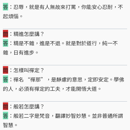
答
：忍辱，就是有人無故來打罵，你能安心忍耐，不
起煩惱。
問
：精進怎麼講？
答
：精是不雜，進是不退。就是對於道行，純一不
雜，日有進步。
問
：怎樣叫禪定？
答
：禪名 “禪那”，是靜慮的意思，定即安定。學佛
的人，必須有禪定的工夫，才能開悟大道。
問
：般若怎麼講？
答
：般若二字是梵音，翻譯妙智妙慧。並非普通所謂
智慧。