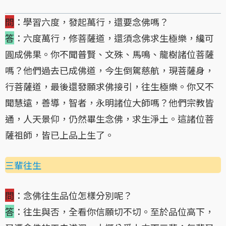
問
：學習六度，發起萬行，還要念佛嗎？
答
：六度萬行，修菩薩道，還須念佛求生極樂，纔可
圓成佛果。你不聞普賢、文殊、馬鳴、龍樹諸位菩薩
嗎？他們過去已成佛道，今生倒駕慈航，現菩薩身，
行菩薩道，最後還發願求佛接引，往生極樂。你又不
聞慧遠，善導，智者，永明諸位大師嗎？他們宗教皆
通，人天景仰，仍然畢生念佛，求生淨土。這諸位菩
薩祖師，皆已上品上生了。
三輩往生
問
：念佛往生品位怎樣分別呢？
答
：往生與否，全看你信願切不切。至於品位高下，