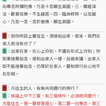
向專念阿彌陀佛，乃至十念願生其國。三、聞甚深
法，歡喜信樂，不生疑惑。四、臨命終時，以至誠
心，乃至一念，念於彼佛，願生其國。
問
：如你所說上輩往生，須捨俗出家，那末，我們在
家人就沒有分了？
答
：出家在家，在心上分別，不儘在形式上分別；你
如果捨棄俗念，便和出家人一樣，反過來講，出家人
如不能捨棄俗念，仍等於在家人。要知修行在心地不
在形相。
問
：凡往生的人，有無共同遵行的條行？
答
：
無論上中下三輩，有三個條件，必須統同遵行，
方能往生。第一要發菩提心，第二要一向專念。第三