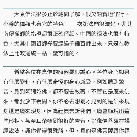
大乘佛法很多止於聽聞了解，很欠缺實地修行，
小乘的禪觀也有它的特色 ── 次第法門很清楚，尤其
南傳禪師的指導都很正確仔細。中國的禪法也很有特
色，尤其中國祖師禪要經過千錘百鍊出來，只是在教
法上比較籠統一點，蠻可惜的。
希望各位在念佛的時候要很誠心。各位身心如果
有什麼變化，有什麼奇怪的身心感受，例如聽到聲
音、見到阿彌陀佛，都不要去執著，不管它是魔來佛
來，都要放下丟開。你不必去想剛才見到的是佛來現
身還是魔來現身，因為經典告訴我們，魔會顯現出這
些形相。甚至耳朵聽到很好的聲音，好像佛菩薩在講
經說法，讓你覺得很殊勝，但，真的是佛菩薩跟你講