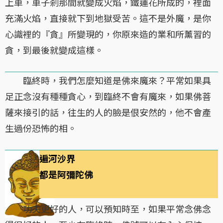
上車，車子剎那間就變成火焰，鐵蓮花所成的，裡面
充滿火焰，直接就下到地獄受苦。這不是外魔，是你
心識裡的『貪』所變現的，你原來造的業和所薰習的
貪，到最後就變成這樣。
臨終時，我們怎麼知道是佛來魔來？平常如果具
足正念沒有種種貪心，到臨終不會有魔來，如果佛菩
薩來接引的話，往生的人的臉是佷安然的，他不會產
生過份恐怖的相。
遍河沙界
都是阿彌陀佛
功夫更好的人，可以預知時至，如果平常念佛念