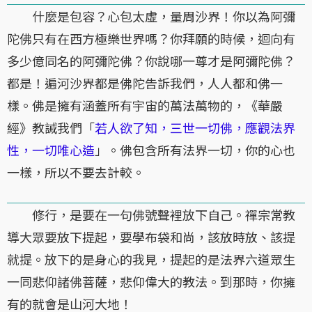
什麼是包容？心包太虛，量周沙界！你以為阿彌
陀佛只有在西方極樂世界嗎？你拜願的時候，迴向有
多少億同名的阿彌陀佛？你說哪一尊才是阿彌陀佛？
都是！遍河沙界都是佛陀告訴我們，人人都和佛一
樣。佛是擁有涵蓋所有宇宙的萬法萬物的，《華嚴
經》教誡我們「
若人欲了知，三世一切佛，應觀法界
性，一切唯心造
」。佛包含所有法界一切，你的心也
一樣，所以不要去計較。
修行，是要在一句佛號聲裡放下自己。禪宗常教
導大眾要放下提起，要學布袋和尚，該放時放、該提
就提。放下的是身心的我見，提起的是法界六道眾生
一同悲仰諸佛菩薩，悲仰偉大的教法。到那時，你擁
有的就會是山河大地！