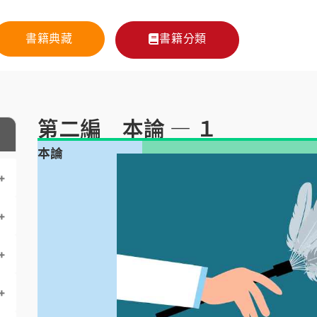
書籍典藏
書籍分類
第二編 本論 — １
本論