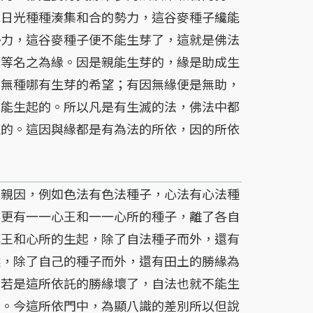
水日光種種湊集和合的勢力，這谷麥種子纔能
勢力，這谷麥種子便不能生芽了，這就是佛法
光等名之為緣。因是親能生芽的，緣是助成生
，無種哪有生芽的希望；有因無緣便是無助，
不能生起的。所以凡是有生滅的法，佛法中都
生的。這因與緣都是有為法的所依，因的所依
親因，例如色法有色法種子，心法有心法種
便更有一一心王和一一心所的種子，離了各自
心王和心所的生起，除了自法種子而外，還有
候，除了自己的種子而外，還有田土的勝緣為
，若是這所依託的勝緣壞了，自法也就不能生
義。今這所依門中，為顯八識的差別所以但說