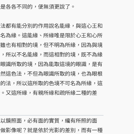
然是各各不同的，便無須更說了。
所法都有能分別的作用說名能緣，與這心王和
說名為緣。這能緣、所緣唯是限於心王和心所
法雖也有相對的境，但不明為所緣，因為與境
用，所以不名能緣，而這相對的境，既不為緣
為眼識所取的境，因為能取這境的眼識，是有
。然這色法，不但為眼識所取的境，也為眼根
用的法，所以這所取的色境不可名為所緣，這
緣。又這所緣，有親所緣和疏所緣二種的差
以鏡照面，必有面的實質，纔有所照的面
叫做影像呢？就是依於光影的差別，而有一種