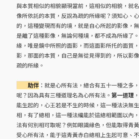
與本質相似的相貌顯現當前，這相似的相貌，就
像所依託的本質，反說為疏的所緣呢？須知心、
的，這種變現而有的境，就是自心所起的影像，
是離了這種影像，無論何種境，都不成為所緣了
緣，唯是鏡中所照的面影，而這面影所托的面質
影，那面的本質，自己是無從見得到的，所以影
疏的所緣。
助伴
：就是心所有法，總合有五十一種之多
呢？因為具有三種道理名為心所有法。
第一道理
能生起的，心王若是不生的時候，這一種法決無
相，有了總相，這一種法纔能於這總相範圍以內
法有何別相可取呢？例如眼識緣色，但能取得青
受心所有法，能于這青黃赤白總相上生起可意、