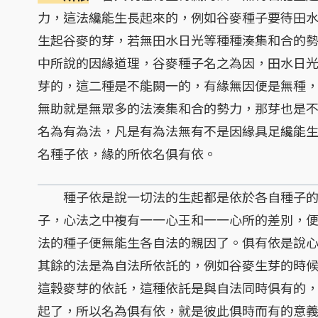
力，這法纔能生長起來的，例如谷麥種子要待田
生起谷麥的芽，若無田水日光等種種湊集和合的
中所說的因緣道理，谷麥種子名之為因，田水日
芽的，這二種是不能闕一的，有緣無因便是無種
無助就是無眾多的法湊集和合的勢力，那芽也是
名為有為法，凡是有為法無有不是因緣具足纔能
名種子依，緣的所依名俱有依。
種子依是說一切法的生起都是依於各自種子的
子，心法之中複有一一心王和一一心所的差別，
法的種子便無能生各自法的親因了。俱有依是說
其餘的法是為自法所依託的，例如谷麥生芽的時
這穀麥芽的依託，這種依託是與自法同時俱有的
起了，所以名為俱有依，就是彼此俱時而有的意