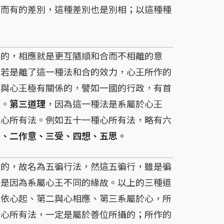
待而有的差別，這種差別也是別相；以這種種
起的，相應就是更互隨順和合而不相離的意
，若是離了這一種法和合的效力，心王所作的
是與心王極有關係的，譬如一國的行政，有首
務。
第三道理
，因為這一種法是系屬於心王
種心所有法。例如五十一種心所有法，略有六
觸、二作意、三受、四想、五思。
的，故名為五徧行法，然這五徧行，雖是徧
就是因為系屬心王不同的緣故。以上的三種道
常依心起、第二與心相應、第三系屬於心，所
的心所有法，一定是屬於善位所攝的；所作的