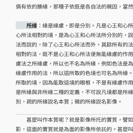
俱有依的勝緣，那種子依既是各自法的親因，當
所緣
：緣是緣慮，即是分別。凡是心王和心
心所法相對的境，是為心王和心所法所分別的，
法而說的，除了心王和心所法而外，其餘所有的
相對的法，既不是心王和心所法便無能緣慮的作
慮法之所緣慮，所以也不名為所緣，例如色法是
緣慮作用的法，所以這所取的色境也可名為所緣
所取的境，因為能取這境的眼根，不是有緣慮作
是所緣與非所緣二種的定義，不可說凡境都是所
別，疏的所緣說名本質；親的所緣說名影像。
甚麼叫作本質呢？就是影像所托的實質，譬如
影，這面的實質就是為面的影像所依託的。甚麼