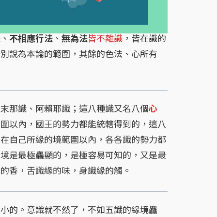
法
、
不相應行法
、
無為法
皆不離識
，皆在識的
分別說為本論的範圍，其餘的色法、心所有
、末那識、阿賴耶識；這八種識又名八個
心
範圍以內，國王的勢力都能統轄得到的，這八
凡在自己所緣的境範圍以內，各各識的勢力都
緣境是最極麤顯的，是極容易可知的，又是最
緣的香，舌識緣的味，身識緣的觸。
小的。意識就不然了，不如五識的緣境麤