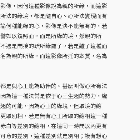
名影像，因何這種影像說為親的所緣，而這影
心所法的緣境，都是隨自心、心所法變現而有
無論何種能緣的心，影像是決不能無有的，若
。譬如以鏡照面，面是所緣的境，然親的所
，不過是間接的疏所緣罷了，若是離了這種面
像名為親的所緣，而這影像所托的本質，名為
，都是與心王能為助伴的。甚麼叫做心所有法
，因為這一種法常是依于心王生起的勢力，纔
生起的可能，因為心王的緣境，但取境的總
，更取別相，若是無有心王所取的總相這一種
黃赤白等差別的總相，在這同一時間以內更有
不可意的差別，這種差別就是別相；複有想心