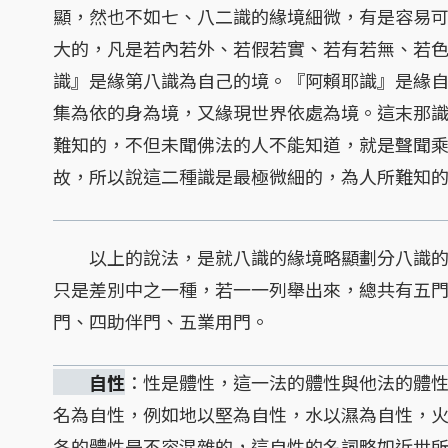
顯，然也不如七、八二識的緣境細微，有是容易
大的，凡是若內若外、若假若實、若有若無、若
識』是緣第八識為自己的境。『阿賴耶識』是緣
集為依的身為境，又緣現世界依處為境。這末那
難知的，不但未聞佛法的人不能知道，就是聲聞
故，所以說這二種識是最極微細的，為人所難知
以上的說法，是就八識的緣境略顯劃分八識的
只是差別中之一種，若一一列舉出來，總共有五
門、四助伴門、五業用門。
自性
：性是體性，這一法的體性與他法的體
名為自性，例如地以堅為自性，水以濕為自性，
各的體性是不容混雜的，這自性的名詞略如近世