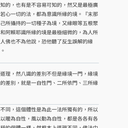
可知的，也有是不容易可知的，然又是最極廣
色若心一切的法，都為意識所緣的境。『末那
自己所攝持的一切種子為境，又緣眼等五根聚
識和阿賴耶識所緣的境是最極細微的，為人所
乘人佛也不為他說，恐他聽了反生誤解的緣
的。
道理，然八識的差別不但是緣境一門，緣境
門的差別，就是一自性門、二所依門、三所緣
性不同，這個體性是為此一法所獨有的，所以
火以暖為自性，風以動為自性，都是各各有各
所稱的個體一樣，然根本上道理不同，佛法中