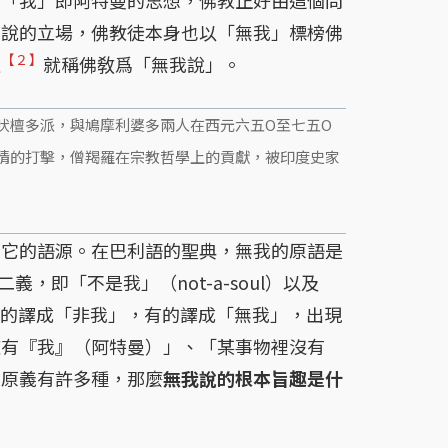
我說的立場，佛教徒本身也以「無我」標榜佛
【２】
羅
就稱佛敎爲「無我說」。
吠檀多派，與鳩摩利婆多兩人在西元六五O至七五O
情的打擊，僧羯羅在宗教哲學上的貢獻，被印度史家
它的語源。在巴利語的聖典，無我的原語是
義，即「不是我」（not-a-soul）以及
佛典，有的譯成「非我」，有的譯成「無我」，出現
擁有『我』（阿特曼）」、「某事物裡沒有
的原義有許多種，那麼
無我說的根本旨趣是什