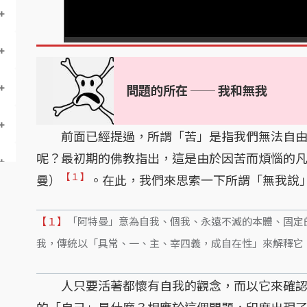
問題的所在 ── 我和無我
前面已經提過，所謂「苦」是指我們無法自由
呢？最初期的佛教指出，這是由於因苦而煩惱的凡
【１】
曼）
。在此，我們來思索一下所謂「無我說
【１】
「阿特曼」意為自我、個我、永遠不滅的本體、固定
我，傳統以「具常、一、主、宰四義，成自在性」來解釋它
人只要活著都懷有自我的觀念，而以它來確認
的「自己」是什麼？相應於這個問題，印度出現