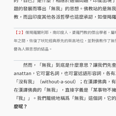
題的發展而導出「無我」的思想。佛教站的是無
教，而且印度其他各派哲學也這麼承認，如僧羯
【２】
僧羯羅闍利耶，南印度人，婆羅門教的傑出學者，屬
年之間，恢復了吠陀經典原先的崇高地位，並對佛教作了無
譽為人類思想的結晶。
然而，「無我」到底是什麼意思？讓我們先查
anattan，它可當名詞，也可當述語形容詞，各有二
「沒有我」（without-a-soul）；在漢譯
在漢譯佛典的「無我」，直接字義是「某事物不
『我』」。我們籠統地稱爲「無我」這個詞，它
麼呢？