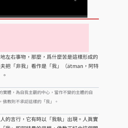
地左右事物，那麼，爲什麼苦是這樣形成的
夫把「非我」看作是「我」（ätman，阿特
」。
的實體，為自我主觀的中心，當作不變的主體的自
，佛教則不承認這樣的「我」。
人的言行，它有時以「我執」出現。人眞實
了「我」即阿特曼的思想，佛教正好由這個問