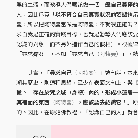
爲的主體，而教導人們應該做一個「
盡自己義務
人，因此斥責「
以不符合自己真實狀況的姿態誇
曼，所以把阿特曼當做是阿特曼，不就很正確嗎
求自我是正確的實踐目標，也就是勸導人們應該
認識的對象，而不另外造作自己的假相）。根據
「尋求婦女」，不如「尋求自己
（阿特曼）
」，
其實，「
尋求自己
（阿特曼）
」這句話，本
溯其歷史，則這種思想，至少在表面文句上，與
轍。「
存在於梵之城
（身體）
內的，形成小蓮居
其裡面的東西
（阿特曼）
，應該要去認識它！
」
的。因此，在原始佛教裡，「認識自己的人」就