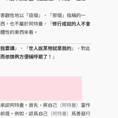
客觀性地以「這個」、「那個」指稱的一
東西，也不屬於阿特曼，「
修行成就的人不會
客體性的東西來看。
「
我要講
」、「
世人說某物就是我的
」，對此
，而依慣例方便稱呼罷了！
」
承認阿特曼。首先，將自己
（阿特曼）
當作
的前提。例如，認爲自己
（阿特曼）
爲善惡行