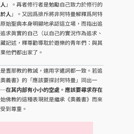
的人
」。再者修行者是勉勵自己致力於修行的
示於人
」。又因爲排斥將非阿特曼解釋爲阿特
？原始聖典本身明顯地承認這立場，而指出追
要追求眞實的自己（以自己的實況作為追求、
律藏記述，釋尊勸導耽於遊樂的靑年們：與其
結果他們都出家了。
來是耆那教的教誡，連用字遣詞都一致。若追
《奧義書》的「應該要探討阿特曼」同出一
──在其内部有小小的空處。應該要尋求存在
原始佛教的這種表現就是繼承《奧義書》而來
會受到尊重。