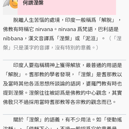
何謂涅槃
脫離人生苦惱的處境，印度一般稱爲「解脫」，
佛教有時稱它 nirvana。nirvana 爲梵語，巴利語是
nibbana，漢文音譯爲「涅槃」或「泥洹」。
（「涅
槃」只是漢字的音譯，沒有特別的意義。）
印度人要指稱精神上獲得解放，最普通的用語是
「解脫」。耆那教的學者發現，「涅槃」是耆那教以
及當時其他各派思想所談論的語詞，婆羅門教有時也
提到涅槃。涅槃往往被認爲是佛教的中心觀念，其實
佛敎只不過採用當時耆那教等各宗教的觀念而已。
關於「涅槃」的語義，有不少用法。如「使動搖
沈靜」、「使靜下心」，不過一般認爲它的意義是