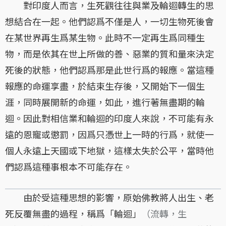
對印度人而言，生死觀往往與業及輪迴轉生的思
想結合在一起。他們認爲不僅是人，一切生物死後會
在某世界再生爲某生物。此時不一定再生爲同種生
物，而是依其在世上所做的善、惡業的質和量來決定
死後的狀態，他們認爲那是此世行爲的報應。當這種
報應的命運享盡，於結束生存後，又開始下一個生
涯，同時展開新的命運，如此，進行著無盡期的輪
迴。因此對相信業和輪迴的印度人來說，不可能有永
遠的恩寵或懲罰，因爲只憑世上一時的行爲，就使一
個人永遠上天國或下地獄，這樣太失於公平，當時他
們認爲這種事根本不可能存在。
由於受這種思想的影響，原始佛教將人出生、老
死反覆無盡的過程，稱爲「輪迴」
（流轉，生