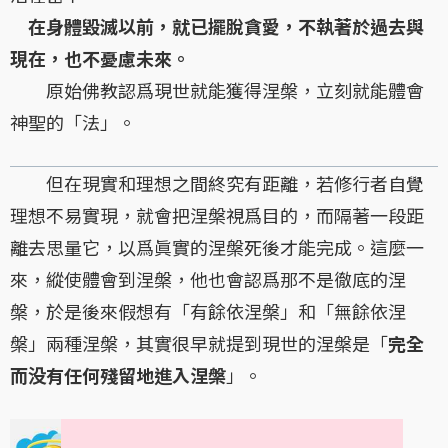
在身體毀滅以前，就已擺脫貪愛，不執著於過去與
現在，也不憂慮未來。
原始佛教認爲現世就能獲得涅槃，立刻就能體會
神聖的「法」。
但在現實和理想之間終究有距離，若修行者自覺
理想不易實現，就會把涅槃視爲目的，而隔著一段距
離去思量它，以爲眞實的涅槃死後才能完成。這麼一
來，縱使體會到涅槃，他也會認爲那不是徹底的涅
槃，於是後來假想有「有餘依涅槃」和「無餘依涅
槃」兩種涅槃，其實很早就提到現世的涅槃是「
完全
而没有任何殘留地進入涅槃
」。