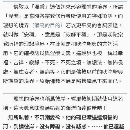
佛敎以「涅槃」這個詞來形容理想的境界，所謂
「涅槃」是當時各宗教修行者所使用的特殊術語，而
理想的境界
（最高的目的）
若以更平易的言詞表達，
就叫做「安穩」，意思是「寂靜平穩」，那是吠陀宗
教所指的理想境界，在此就是把吠陀聖典的言詞活
用。它的確被認爲與涅槃同義，這境界也被 稱爲幸
福、吉祥、寂靜、不死、不死之境、無垢法、無怖畏
處、無虛妄者、無病等。它們是佛教以前的吠陀聖典
所期望的境界，原始佛教不過是照樣繼承下來而已。
理想的境界也稱爲彼岸，耆那教初期就使用這名
稱，這大概意味渡過輪迴的濁流而達彼岸吧！
無所執著，不沉溺愛欲，他的確已渡過這煩惱的
河，到達彼岸，没有障礙，没有疑惑。…… 他已超越