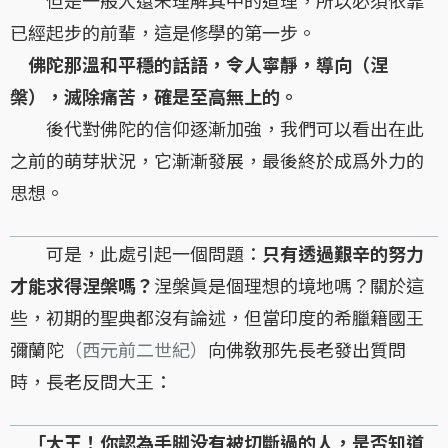
已經起步的前輩，這是修學的第一步。
佛陀那溫和平穩的話語，令人寧靜，導向（涅
槃），滅除痛苦，確是至高無上的。
後代對佛陀的信仰逐漸加強，我們可以看出在此
之前的萌芽狀況，它漸漸發展，最後終於成爲外力的
思想。
可是，此處引起一個問題：
只有透過艱辛的努力
才能求得涅槃嗎？
涅槃眞是個理想的境地嗎？關於這
些，初期的聖典都沒有論述，但當印度的希臘籍國王
彌蘭陀
（西元前二世紀）
向佛敎那先長老發出質問
時，長老反問大王：
「大王！你認為手脚没有被切斷過的人，是否知道