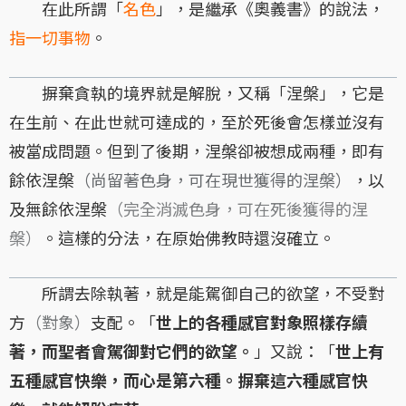
在此所謂「
名色
」，是繼承《奧義書》的說法，
指一切事物
。
摒棄貪執的境界就是解脫，又稱「涅槃」，它是
在生前、在此世就可達成的，至於死後會怎樣並沒有
被當成問題。但到了後期，涅槃卻被想成兩種，即有
餘依涅槃
（尚留著色身，可在現世獲得的涅槃）
，以
及無餘依涅槃
（完全消滅色身，可在死後獲得的涅
槃）
。這樣的分法，在原始佛教時還沒確立。
所謂去除執著，就是能駕御自己的欲望，不受對
方
（對象）
支配。「
世上的各種感官對象照樣存續
著，而聖者會駕御對它們的欲望。
」又說：「
世上有
五種感官快樂，而心是第六種。摒棄這六種感官快