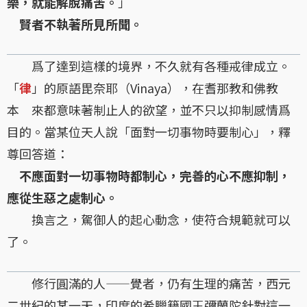
樂，就能解脫痛苦。
」
賢者不執著所見所聞。
爲了達到這樣的境界，不久就有各種戒律成立。
「
律
」的原語毘奈耶（Vinaya），在耆那教和佛教
本 來都意味著制止人的欲望，並不只以抑制感情爲
目的。當某位天人說「面對一切事物時要制心」，釋
尊回答道：
不應面對一切事物時都制心，完善的心不應抑制，
應從生惡之處制心。
換言之，駕御人的起心動念，使符合規範就可以
了。
修行圓滿的人——覺者，仍有生理的痛苦，西元
二世紀的某一天，印度的希臘籍國王彌蘭陀針對這一