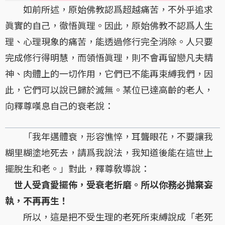
如前所述，原始佛教認爲超越痛苦，不外乎追求
眞實的自己，徹悟眞理。因此，原始佛教不認爲人生
理、心理現象的痛苦，能透過修行完全消除。人只要
完成修行得明慧，而領悟眞理，則不會再留戀凡夫精
神、肉體上的一切作用，它們已不能再束縛我們，因
此，它們可以說已歸於滅無。某位已達高齡的老人，
向釋尊嘆息自己的衰老說：
「我年邁體衰，形容憔悴，耳聾眼花，不要讓我
糊里糊塗地死去，請爲我說法，我知道後能在這世上
擺脫生和老。」對此，釋尊敎導說：
世人受貪愛擺佈，受衰老折磨。所以你務必抛棄妄
執，不再再生！
所以，這是把不受生理的老死所束縛說成「老死