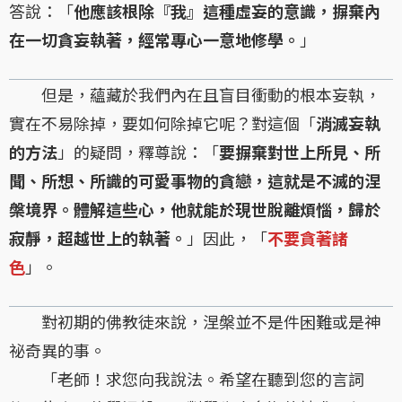
答說：「
他應該根除『我』這種虛妄的意識，摒棄內
在一切貪妄執著，經常專心一意地修學。
」
但是，蘊藏於我們內在且盲目衝動的根本妄執，
實在不易除掉，要如何除掉它呢？對這個「
消滅妄執
的方法
」的疑問，釋尊說：「
要摒棄對世上所見、所
聞、所想、所識的可愛事物的貪戀，這就是不滅的涅
槃境界。體解這些心，他就能於現世脫離煩惱，歸於
寂靜，超越世上的執著。
」因此，「
不要貪著諸
色
」。
對初期的佛教徒來說，涅槃並不是件困難或是神
祕奇異的事。
「老師！求您向我說法。希望在聽到您的言詞