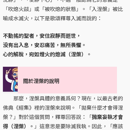
「吹熄火燄」或「被吹熄的狀態」。「入涅槃」被比
喻成水滅火，以下是歌頌釋尊入滅而說的：
不動搖的聖者，安住寂靜而逝世，
没有出入息，安忍痛苦，無所畏懼。
心的解脫，宛如燈火的熄滅（涅槃）。
關於涅槃的說明
那麼，涅槃具體的意義爲何？現在，以最古老的
佛典《經集》裡的涅槃來說明。「拋棄什麼才會得涅
槃？」對於這個質問，釋尊回答說：「
抛棄妄執才會
得（涅槃）。
」這意思是要除滅我執。因此，「應該