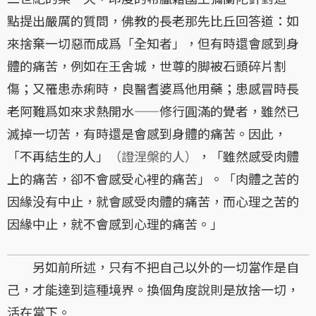
點提出嚴厲的質問，佛教的長老那先比丘回答道：如
來捨棄一切惡而成爲「全知者」，但有時還會感到身
體的痛苦，例如在王舍城，世尊的脚被石頭碎片割
傷；又罹患赤痢時，良醫耆婆爲他用藥；患感冒時長
老阿難爲如來求熱開水——修行圓滿的覺者，雖然已
滅掉一切苦，有時還是會感到身體的痛苦。因此，
「不再結生的人」
（證涅槃的人）
，「雖然感受肉體
上的痛苦，卻不會感受心裡的痛苦」。「肉體之苦的
因緣没有中止，就會感受肉體的痛苦，而心理之苦的
因緣中止，就不會感到心理的痛苦。」
另如前所述，只有不把自己以外的一切當作是自
己，才能達到這種境界。換個角度說則是放捨一切，
活在當下。