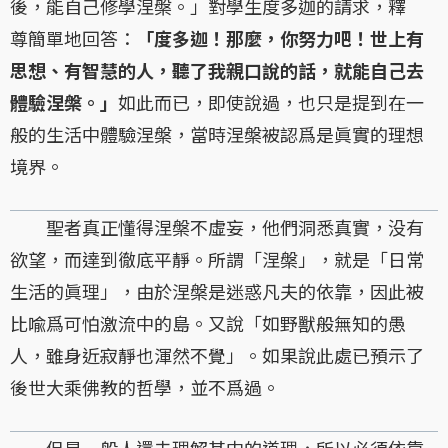
後，能自己修學涅槃。」對學生度多迦的請求，釋
尊簡單地回答：
「度多迦！那麼，你努力吧！世上有
思想、有智慧的人，聽了我親口說的話，就能自己去
體驗涅槃。」
如此而已，即使說過，也只是提到在一
般的生活中體驗涅槃，當時涅槃被認爲是眞實的理想
境界。
聖者真正懂得涅槃不虛妄，他們洞悉真實，没有
欲望，而達到徹底平靜。所謂「涅槃」，就是「日常
生活的眞理」，由於涅槃是迷惑凡夫的依靠，因此被
比喩爲可怕激流中的島。又說「如野獸般無知的愚
人，雖身近寂靜也渾然不覺」。如果說此處已預示了
後世大乘佛教的哲學，並不爲過。
但是一般人還未理解其中的道理，所以必須依靠