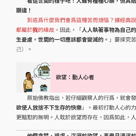
看這世間的樣子吧！人雖有種種心願，但其
願違！
到底爲什麼我們會爲這種苦而煩惱？據經典
都屬於
我
的緣故。
因此，「
人人執著事物為自己
生憂慮。世間的一切應該都會變滅的。
」要探究
己）
。
欲望：動人心者
原始佛教指出，若仔細觀察人的行爲，就會發
欲使人放捨不下生存的快樂
」。最初打動人心的
更黯懟的無明。人耽於欲望而存在，因爲如此，
他們貪婪、追求、沉溺於欲望，吝嗇且浸淫