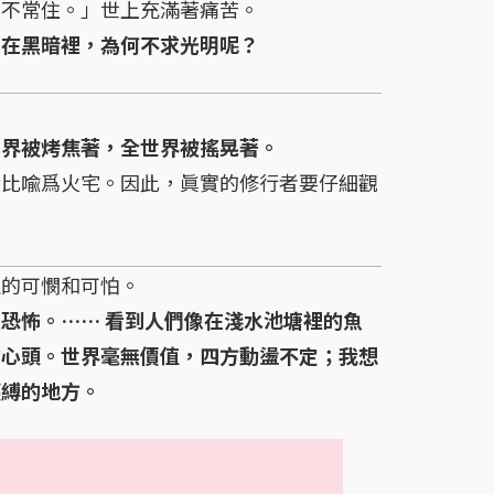
、不常住。」世上充滿著痛苦。
蒙在黑暗裡，為何不求光明呢？
世界被烤焦著，全世界被搖晃著。
比喩爲火宅。因此，眞實的修行者要仔細觀
的可憫和可怕。
恐怖。…… 看到人們像在淺水池塘裡的魚
的心頭。世界毫無價值，四方動盪不定；我想
纏縛的地方。