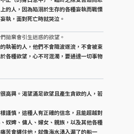
世上的人，因為陷溺於生存的各種妄執而戰慄
的妄執，面對死亡時就哭泣。
們拋棄會引生迷惑的欲望。
服的執著的人，他們不會隨波逐流，不會被束
溺於各種欲望，心不可混濁，要通達一切事物
就很高興。渴望滿足欲望且產生貪欲的人，若
樣謹慎，這種人有正確的信念，且能超越對
馬、奴婢、傭人、婦女、親族，以及其他各種
，痛苦會纏住他，就像海水湧入漏了的船一