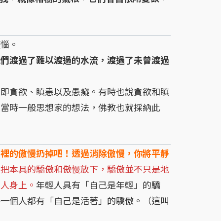
惱。
他們渡過了難以渡過的水流，渡過了未曾渡過
即貪欲、瞋恚以及愚癡。有時也說貪欲和瞋
是當時一般思想家的想法，佛教也就採納此
心裡的傲慢扔掉吧！透過消除傲慢，你將平靜
要把本具的驕傲和傲慢放下，驕傲並不只是地
個人身上。
年輕人具有「自己是年輕」的驕
每一個人都有「自己是活著」的驕傲。（這叫