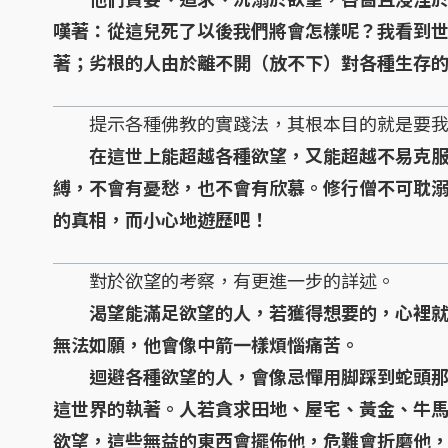
嘆著：從這兒死了以後我們將會怎樣呢？我看到
著；劣根的人由於離不開（放不下）對各種生存
提示各種佛教的實踐法，其根本目的就是要我
在這世上能超越各種欲望，又能超越不易克
縛，不會有憂愁，也不會有欣慕。修行僧不可耽
的真相，而小心地遊歷吧！
對於欲望的考察，有更進一步的詳述。
渴望能滿足欲望的人，若獲得想要的，心裡
無法如願，他會像中箭一樣煩惱痛苦。
迴避各種欲望的人，會像忌憚用脚踩到蛇頭那
這世界的執著。人若貪求田地、屋宅、黃金、牛
欲望，這些無益的東西會擺佈他，危難會折磨他