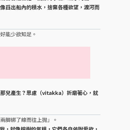
就像舀出船內的積水，捨棄各種欲望，渡河而
好能少欲知足。
兒產生？思慮（vitakka）折磨著心，就
兩脚綁了線而往上抛」。
自我，就像榕樹的氣根，它們各自依附愛欲，