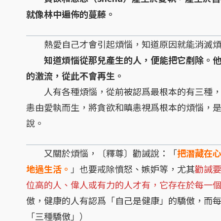
就像林中遍佈的蔓藤。
熱愛自己才會引起煩惱，知道原因就能消滅煩
知道煩惱從那兒產生的人，便能把它剷除。
的激流，從此不會再生。
人有各種煩惱，從前被認爲最根本的有三種，
恚由愛執而生，將貪欲和瞋恚視爲根本的煩惱，
說。
又關於煩惱，〔釋尊〕勸誡說：「
把潛藏在
地過生活。
」也要戒除憤怒、嫉妒等，尤其
勸誡
位高的人、偉人或有力的人才有，它存在於每一
傲，健康的人有認爲「自己是健康」的驕傲，而
「三種驕傲」）