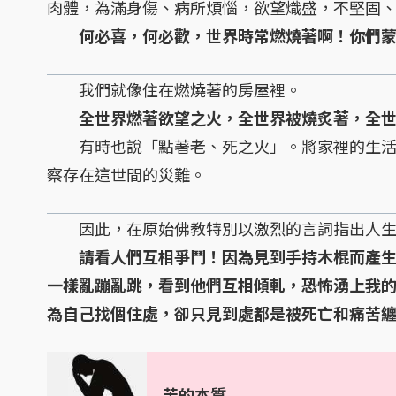
肉體，為滿身傷、病所煩惱，欲望熾盛，不堅固
何必喜，何必歡，世界時常燃燒著啊！你們
我們就像住在燃燒著的房屋裡。
全世界燃著欲望之火，全世界被燒炙著，全
有時也說「點著老、死之火」。將家裡的生活
察存在這世間的災難。
因此，在原始佛教特別以激烈的言詞指出人生
請看人們互相爭鬥！因為見到手持木棍而產生
一樣亂蹦亂跳，看到他們互相傾軋，恐怖湧上我
為自己找個住處，卻只見到處都是被死亡和痛苦
苦的本質