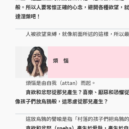
般。所以人要常懷正確的心念，避開各種欲望，
達涅槃吧！
人被欲望束縛，就像前面所述的這樣，所以最
煩 惱
煩惱是由自我（attan）而起。
貪欲和忿怒從那兒產生？喜樂、厭惡和恐懼從那
像孩子們放烏鴉般，這思慮從那兒產生？
這放烏鴉的譬喩是指「村落的孩子們把烏鴉的
貪欲和忿怒（sneha）產生於愛執，產生於