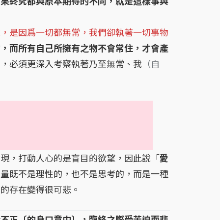
結果終究都與原本期待的不同，就是這樣事與
說，是因爲一切都無常，我們卻執著一切事物
的，而所有自己所擁有之物不會常住，才會產
苦，必須更深入考察執著乃至無常、我
（自
現，打動人心的是盲目的欲望，因此說「
愛
力量既不是理性的，也不是思考的，而是一種
人的存在變得很可悲。
於不正〔的身口意中〕，臨終之際受苦迫而悲