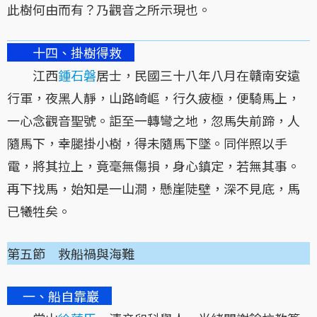
此樹何由而有？乃觀音之所示現也。
十四、掛樹得救
江西
鍾石磐
居士，民國三十八年八月在贛南安遠
行軍，夜黑人靜，山路崎嶇，行久疲極，便騎馬上，
一心念觀音聖號。詎至一轉彎之地，忽馬失前蹄，人
隨馬下，幸腿掛小樹，得未隨馬下墜。同伴照以手
電，將其拉上，竟毫無傷損，身心鎮定，若無其事。
再下找馬，始知是一山澗，懸崖陡壁，深不見底，馬
已犧牲矣。
第五節 救船禍與海難
一、船自靠巖