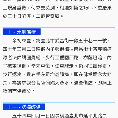
士現身垂救，何來去莫測，相遇如斯之巧耶？重慶果
於三十日陷匪，二籤皆奇驗。
十、水到傷癒
余初來臺，寓臺北市武昌街一段五十巷十一號。
四十年三月二日晚偕內子鄭侶梅往南昌街十普寺聽道
源老法師講圓覺經，步行至愛國西路，樹蔭燈暗，內
子被車撞倒，幸未重傷，任車駛走。仍同往聽經畢，
步行返寓，覺右手左足均甚腫痛，即在佛堂跪念大悲
咒，為誠求觀音菩薩俯賜大悲水，遍查傷處，即痛止
腫消而傷癒矣。
十一、猛撞輕傷
五十四年四月十日因事橫過臺北市延平北路二