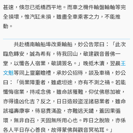
甚速，倏忽已抵橋西平地。而車之機件輪盤輪軸等完
全損壞，惟汽缸未損，雖盡全車乘客之力，不能推
動。
共赴橋南輪船埠改乘輪船，妙公告眾曰：「此次
臨危轉安，誠為希有，待我回山，敬建觀音普佛一
堂，以懺各人宿業，敬請簽名。」晚抵木瀆，翌晨
王
文魁
等同上靈巖瞻禮，承妙公招待，談及車禍，妙公
曰：「倘業障重者，雖處坦途，亦有不測之禍。若能
懺悔宿業，持戒念佛，雖命該罹難，仰仗佛慈加被，
亦得逢凶化吉？反之，日日造殺盜淫諸惡業者，雖命
該福壽康寧，待惡貫滿盈，亦難逃天譴，蓋因果循
環，無非自召，天固無所用心也。昨日之脫險，亦係
各人平日存心善良，故得蒙佛與觀音冥祐耳。」