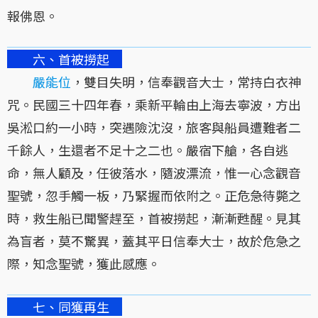
報佛恩。
六、首被撈起
嚴能位
，雙目失明，信奉觀音大士，常持白衣神
咒。民國三十四年春，乘新平輪由上海去寧波，方出
吳淞口約一小時，突遇險沈沒，旅客與船員遭難者二
千餘人，生還者不足十之二也。嚴宿下艙，各自逃
命，無人顧及，任彼落水，隨波漂流，惟一心念觀音
聖號，忽手觸一板，乃緊握而依附之。正危急待斃之
時，救生船已聞警趕至，首被撈起，漸漸甦醒。見其
為盲者，莫不驚異，蓋其平日信奉大士，故於危急之
際，知念聖號，獲此感應。
七、同獲再生