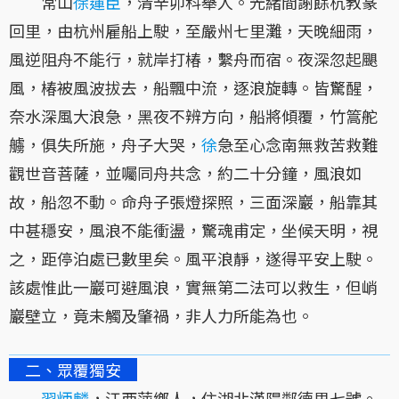
常山
徐蓮臣
，清辛卯科舉人。光緒間謝餘杭教篆
回里，由杭州雇船上駛，至嚴州七里灘，天晚細雨，
風逆阻舟不能行，就岸打椿，繫舟而宿。夜深忽起颶
風，椿被風波拔去，船飄中流，逐浪旋轉。皆驚醒，
奈水深風大浪急，黑夜不辨方向，船將傾覆，竹篙舵
艣，俱失所施，舟子大哭，
徐
急至心念南無救苦救難
觀世音菩薩，並囑同舟共念，約二十分鐘，風浪如
故，船忽不動。命舟子張燈探照，三面深巖，船靠其
中甚穩安，風浪不能衝盪，驚魂甫定，坐候天明，視
之，距停泊處已數里矣。風平浪靜，遂得平安上駛。
該處惟此一巖可避風浪，實無第二法可以救生，但峭
巖壁立，竟未觸及肇禍，非人力所能為也。
二、眾覆獨安
習炳麟
，江西萍鄉人，住湖北漢陽鄰德里七號。