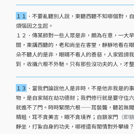
１１
．不要亂聽別人說，東聽西聽不知哪個對，
煩惱因之生起。
１２．傳某師對一些人眾是非，頗為在意，一大
間，東講西聽的，老和尚坐在客堂，靜靜地看在
朵不聽人的是非，眼晴不看人的善惡，人家毀謗
到，收攝六根不外馳。只有那些沒功夫的人，才
１３
．當我們論說他人是非時，不是他非我是的
物，是自家賊在劫功德財；我們修行就是要守住
就進不了門。時時緊閉六根——耳裝聾，聽若無
精粗，耳不貪美言，眼不貪境界；自鎖家門
（即
靜坐，打紮自身的功夫，哪裡還有閒情對外攀緣