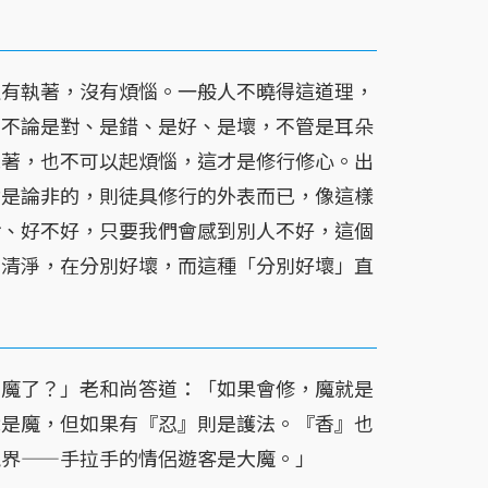
沒有執著，沒有煩惱。一般人不曉得這道理，
，不論是對、是錯、是好、是壞，不管是耳朵
執著，也不可以起煩惱，這才是修行修心。出
論是論非的，則徒具修行的外表而已，像這樣
對、好不好，只要我們會感到別人不好，這個
不清淨，在分別好壞，而這種「分別好壞」直
著魔了？」老和尚答道：「如果會修，魔就是
就是魔，但如果有『忍』則是護法。『香』也
境界——手拉手的情侶遊客是大魔。」