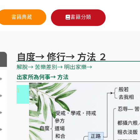
書籍典藏
書籍分類
自度→ 修行→ 方法 ２
解脫→ 苦樂差別→ 明出家樂→
出家所為何事→ 方法
1
1