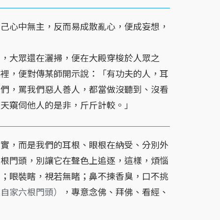
自己心中無主，反而易成散亂心，便成妄想，
早，大眾還在灑掃，便在大殿穿梭於人眾之
眼裡，便對傳某師開示說：「有功夫的人，耳
我們，罵我們惡人善人，都當做沒聽到、沒看
整天窺伺他人的是非，斤斤計較。」
事實，而是我們的耳根、眼根在納受、分別外
六根門頭，別讓它在聲色上追逐，這樣，煩惱
聞；眼裝瞎，視若無睹；鼻不揀香臭，口不挑
鎖自家六根門頭）
，專意念佛、拜佛、看經、
？