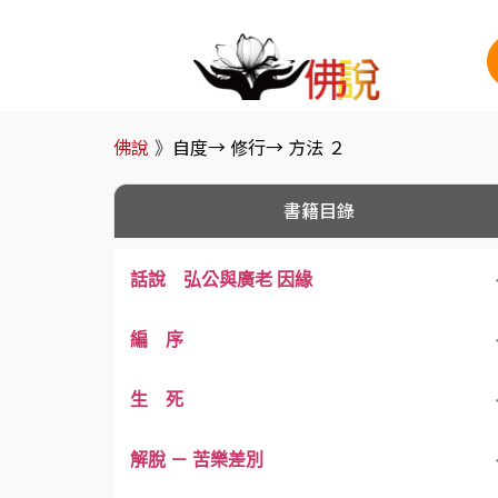
佛說
》
自度→ 修行→ 方法 ２
書籍目錄
話說 弘公與廣老 因緣
編 序
生 死
解脫 － 苦樂差別