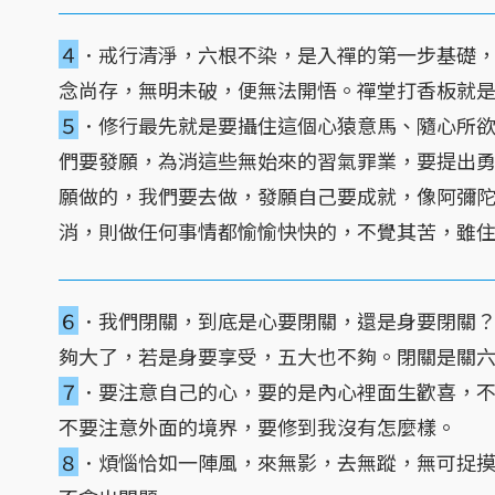
４
．戒行清淨，六根不染，是入禪的第一步基礎
念尚存，無明未破，便無法開悟。禪堂打香板就
５
．修行最先就是要攝住這個心猿意馬、隨心所
們要發願，為消這些無始來的習氣罪業，要提出
願做的，我們要去做，發願自己要成就，像阿彌
消，則做任何事情都愉愉快快的，不覺其苦，雖
６
．我們閉關，到底是心要閉關，還是身要閉關
夠大了，若是身要享受，五大也不夠。閉關是關
７
．要注意自己的心，要的是內心裡面生歡喜，
不要注意外面的境界，要修到我沒有怎麼樣。
８
．煩惱恰如一陣風，來無影，去無蹤，無可捉