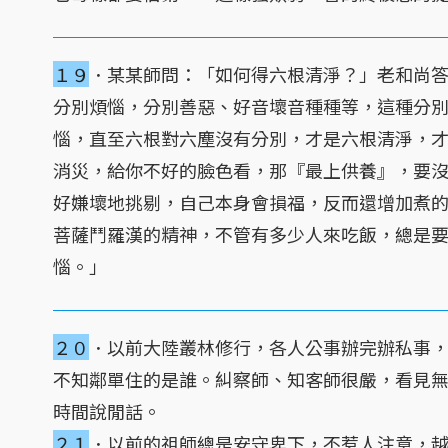
１９
．某某師問：「如何得六根清淨？」老和尚
分別煩惱，分別善惡、好音壞音種種等，這種分
惱，直至六根對六塵沒有分別，才是六根清淨，
消災，給你不好的臉色看，那『最上供養』，要
好嫌壞地挑剔，自己本身會損福，反而還增加煮
菩薩鬥羅漢的精神，不管有多少人來吃飯，總是
惱。」
２０
．以前大陸叢林修行，各人公事辦完辦私事
不知鄰單住的是誰。糾察師、知客師很嚴，看見
時間說閒話。
２１
．以前的祖師總是安守卑下，不惹人注意，