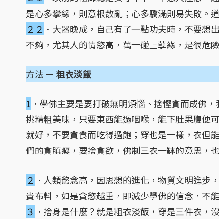
是心多攀緣，則意根散亂；心多驕滿則易失敗。
２２
．大器晚成，自己有了一點功夫時，不要想
不夠，尤其人的情慾高，萬一碰上孽緣，是很危
方法 －
粗衣淡飯
1
．學佛主要是要打破無明煩惱、捨慳貪而成佛，
挑精粗美味，只要東西能過咽喉，能下肚果腹便
就好，不要貪食而吃得過飽；穿也是一樣，衣但
們的貪瞋癡，要捨貪欲，佛制三衣一缽的意思，
２
．人類慾念高，因思想的進化，物質文明進步
貴布料，如是貪慾越重，即減少學佛的信念，不
３
．捨身是什麼？就是粗衣淡飯，穿是三件衣，