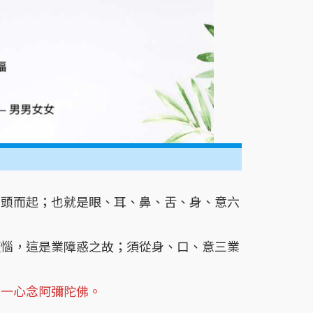
門頭而起；也就是眼、耳、鼻、舌、身、意六
煩惱，這是業障惑之故；須從身、口、意三業
是一心念阿彌陀佛。