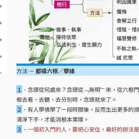
方法 －
都攝六根／攀緣
１
．念頭從何處來？念頭從﹁無明﹂來，從六根
根去看、去聽、去分別時，念頭就來了。
２
．有人學佛學了一段時間後，反而生出更多的
清淨下手，才能消根本業障。
３
．
一個初入門的人，要把心安住，最好的辦法