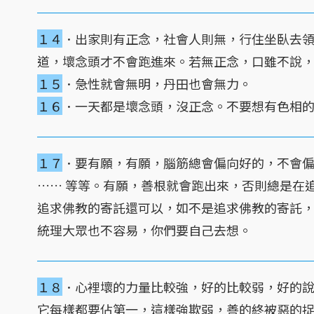
１４
．出家則有正念，社會人則無，行住坐臥去
道，壞念頭才不會跑進來。若無正念，口雖不說
１５
．急性就會無明，丹田也會無力。
１６
．一天都是壞念頭，沒正念。不要想有色相
１７
．要有願，有願，腦筋總會偏向好的，不會
…… 等等。有願，善根就會跑出來，否則總是在
追求佛教的寄託還可以，如不是追求佛教的寄託
統理大眾也不容易，你們要自己去想。
１８
．心裡壞的力量比較強，好的比較弱，好的
它每樣都要佔第一，這樣強欺弱，善的終被惡的