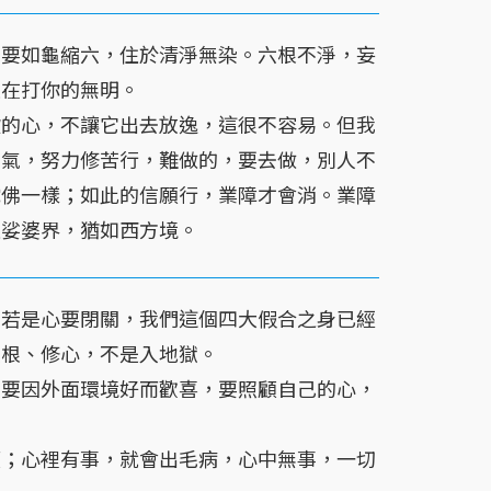
，要如龜縮六，住於清淨無染。六根不淨，妄
是在打你的無明。
欲的心，不讓它出去放逸，這很不容易。但我
勇氣，努力修苦行，難做的，要去做，別人不
陀佛一樣；如此的信願行，業障才會消。業障
住娑婆界，猶如西方境。
？若是心要閉關，我們這個四大假合之身已經
六根、修心，不是入地獄。
不要因外面環境好而歡喜，要照顧自己的心，
摸；心裡有事，就會出毛病，心中無事，一切