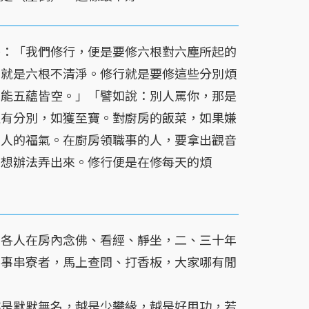
答：「我們修行，便是要修六根對六塵所起的
別就是六根不清淨。修行就是要修這些分別煩
才能五蘊皆空。」「譬如說：別人罵你，那是
沒有分別，如獲至寶。對廚房的飯菜，如果嫌
的人的福氣。在廚房領職事的人，要拿出觀音
要想辦法弄出來。修行便是在修每天的煩
，各人在房內念佛、看經、靜坐，二、三十年
無事串寮者，馬上查問、打香板，大家哪有閒
越是默默無名，越是少攀緣，越是好用功，若