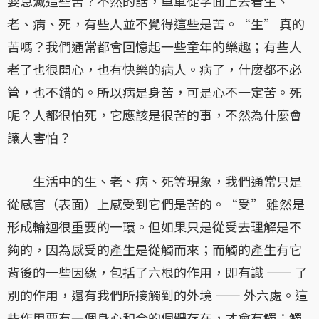
要息滅這些苦？不然的話，單單從字面上去看生、
老、病、死，有些人並不覺得這些是苦。“生” 真的
苦嗎？我們通常都會回憶起一些童年的樂趣；有些人
老了也很開心，也有快樂的病人。病了，什麼都不必
管，也不錯的。所以病是身苦，可是心不一定苦。死
呢？人都很怕死，它應該是很苦的事，不然為什麼會
讓人害怕？
生活中的生、老、病、死等現象，我們通常只是
從感官（表面）上感受到它們是苦的。“受” 雖然是
形成輪迴很重要的一環。但如果只是從受去理解是不
夠的，因為感受的產生是從觸而來；而觸的產生有它
背後的一些因緣，包括了六根的作用，即有識 —— 了
別的作用，還有我們所接觸到的外境 —— 外六處。這
些作用要有一個身心和合的個體存在，才會有觸；觸