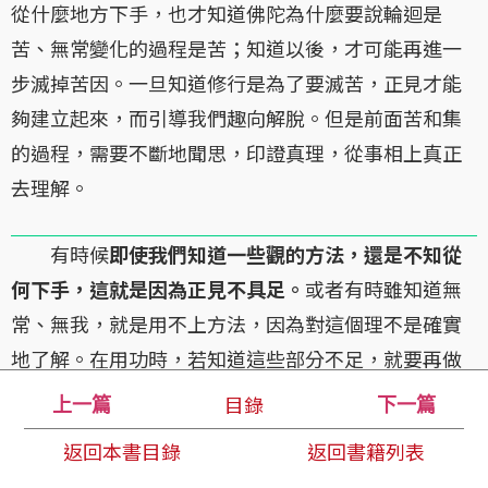
從什麼地方下手，也才知道佛陀為什麼要說輪迴是
苦、無常變化的過程是苦；知道以後，才可能再進一
步滅掉苦因。一旦知道修行是為了要滅苦，正見才能
夠建立起來，而引導我們趣向解脫。但是前面苦和集
的過程，需要不斷地聞思，印證真理，從事相上真正
去理解。
有時候
即使我們知道一些觀的方法，還是不知從
何下手，這就是因為正見不具足。
或者有時雖知道無
常、無我，就是用不上方法，因為對這個理不是確實
地了解。在用功時，若知道這些部分不足，就要再做
適當的加強。當然，這需要時間。修行需要時間，正
目錄
上一篇
下一篇
見的建立也需要時間。因此，不要希望一個禪七打完
返回本書目錄
返回書籍列表
之後，所有的問題就都解決了，每個人都開悟回家。