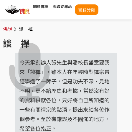
關於佛說
索取結緣品
書籍分類
佛說
》
談 禪
談 禪
今天承創辦人張先生與潘校長盛意要我
來「談禪」，雖本人在年輕時對禪宗曾
經學過了一陣子，但是功夫不深、見地
不明，更不諳歷史和考據，當然沒有好
的資料供獻各位，只好將自己所知道的
一些有關禪宗的點滴，提出來給各位作
個參考。至於有錯誤及不圓滿的地方，
希望各位指正。