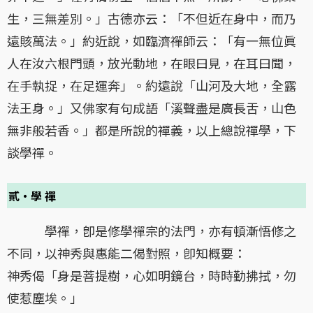
生，三無差別。」古德亦云：「不但近在身中，而乃
遠賅萬法。」約近說，如臨濟禪師云：「有一無位眞
人在汝六根門頭，放光動地，在眼曰見，在耳曰聞，
在手執捉，在足運奔」。約遠說「山河及大地，全露
法王身。」又佛家有句成語「溪聲盡是廣長舌，山色
無非般若香。」都是所說的襌義，以上總說禪學，下
談學禪。
貳・學 禪
學禪，卽是修學禪宗的法門，亦有頓漸悟修之
不同，以神秀與惠能二偈對照，卽知概要：
神秀偈「身是菩提樹，心如明鏡台，時時勤拂拭，勿
使惹塵埃。」