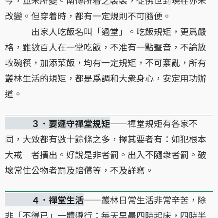
改變。但穿着時，都有一定規則不可隨便。
出家人吃飯名叫「過堂」。吃飯規矩，更爲嚴
格，雖數百人在一堂吃飯，不准有一點聲音，不論放
收碗筷，加添菜飯，均有一定規矩，不可紊亂，所有
叢林生活的規矩，都是爲調和大衆身心，安定用功辦
道。
３．要遵守禪堂規矩
——禪堂規矩有各家不
同，大致都有數十餘條之多，擇其要者有：如犯根本
大戒 者擯出。好說是非者罰。出入不隨衆者罰。破
壞常住公物者罰及賠償等，不及詳寫。
４．禪堂生活
——叢林日常生活非常辛苦，除
非「不得已」一體遵行：每天早晨四時起床，四時半