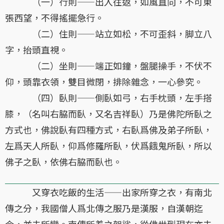
（一）行則——出入往返，如風直向，不可東
張西望，不得搖擺急行。
（二）住則——站立如松，不可歪斜，脚立八
字，抬頭直視。
（二）坐則——端正如鐘，盤腿操手，不伏不
仰，頭靠衣領，雙目微閉，排除雜念，一心參究。
（四）臥則——側臥如弓，右手枕頭，左手搭
膝，（名叫右脇而臥，又名吉祥臥）乃是佛陀所臥之
方式也，佛說臥有四種方式，右臥爲佛及弟子所臥，
左爲天人所臥，仰爲修羅所臥，伏爲餓鬼所臥，所以
佛子之臥，依佛右脇而臥也。
又穿衣吃飯的生活——出家所穿之衣，有南北
傳之分，我國僧人爲北傳之服乃是漢服，自漢朝迄
今，並未所變。南傳所着之袈裟，從佛世到現在亦未