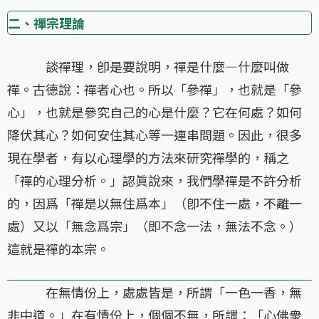
二、禪宗理論
談禪理，卽是要說明，禪是什麼—什麼叫做
禪。古德說：禪者心也。所以「參禪」，也就是「參
心」，也就是參究自己的心是什麼？它在何處？如何
降伏其心？如何安住其心等一連串問題。因此，很多
現在學者，有以心理學的方法來研究禪學的，稱之
「禪的心理分析。」認眞說來，我們學禪是不許分析
的，因爲「禪是以無住爲本」（卽不住一處，不離一
處）又以「無念爲宗」（即不念一法，無法不念。）
這就是禪的本宗。
在無情份上，處處皆是，所謂「一色一香，無
非中道。」在有情份上，個個不無，所謂：「心佛衆