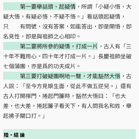
第一要舉話頭、起疑情
，所謂「小疑小悟，大
疑大悟，有疑必悟，不疑不悟。」看話頭起疑情，
只 有問號，沒有答案，如能答出，卽是開悟，卽
名見性，卽是與祖師之心相印。
第二要將所參的疑情，打成一片
，古人有「三
十年不難用心，四十年才打成一片。」長慶祖師坐破
七個蒲團，亦是爲的功夫成片。
第三要打破疑團啊地一聲，才能豁然大悟
，古
人說：「至今方見娘生面，從此不做五逆兒。」還有
古人打開禪門，捲起門簾時，豁然大悟曰：「也大
差，也大差，捲起簾子看天下，有人問我名和姓，舉
起拂子關口打。」
陸・結 論