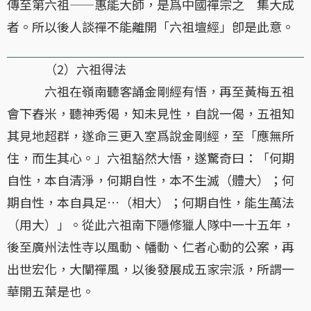
傳至第六祖——惠能大師，是爲中國禪宗之 集大成
者。所以後人談禪不能離開「六祖壇經」卽是此意。
（2）六祖得法
六祖在嶺南聽客誦金剛經有悟，再至黃梅五祖
會下舂米，聽神秀偈，知未見性，自說一偈，五祖知
其見地超群，遂命三更入室爲說金剛經，至「應無所
住，而生其心。」六祖豁然大悟，遂驚奇曰：「何期
自性，本自清淨，何期自性，本不生滅（體大）；何
期自性，本自具足…（相大）；何期自性，能生萬法
（用大）」。從此六祖南下隱修獵人隊中一十五年，
後至廣州法性寺以風動、幡動、仁者心動的公案，再
出世宏化，大闡禪風，以後發展成五家宗派，所謂一
華開五葉是也。