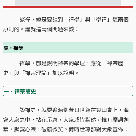
談禪，總是要談到「禪學」與「學禪」這兩個
原則的。謹就這兩個問題來談：
壹・禪學
禪學，卽是說明禪宗的學理，應從「禪宗歷
史」與「禪宗理論」加以說明。
一、禪宗簡史
談禪史，就要追源到昔日世尊在靈山會上，海
會大衆之中，拈花示衆，大衆咸皆默然，惟有摩訶迦
葉，默契心宗，破顏微笑。爾時世尊卽對大衆宣佈：