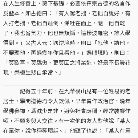
在人生修養上，奠下基礎，必要依禪宗古德的名言作
爲藍本。如古德曰：「有人罵老拙，老拙自說好，有
人打老拙，老拙自睡倒，涕吐在面上，隨 他自乾
了，我也省氣力，他也無煩惱，這樣波羅密，誰人學
得到。」又古人云：遇逆境時，則曰「忍他，讓他，
不要理他，再過幾年你且看他。」遇順境時，則曰：
「莫歡喜、莫驕傲、更莫因之將業造，好景不長曇花
現，樂極生悲自承當。」
記得五十年前，在九華後山見有一位姓易的老
居士，學問道德均令人欽佩，早年曾作政治官，晚年
學佛參禪，爲減少是非，避免社會應酬，經常裝聾作
啞，不願多與人交往。有一次他的友人對他說「某人
在罵你，說你種種壞話。」他聽了也說：「某人在罵