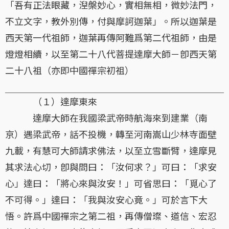
「吾有正法眼藏，湼槃妙心，實相無相，微妙法門，
不立文字，教外別傳，付與摩訶迦葉」。所以迦葉是
西天第一代祖師，迦葉再傳阿難爲第二代祖師，由是
燈燈相續，以至第二十八代菩提達摩大師－卽西天第
二十八祖（亦即中國禪宗初祖）
（１）達摩東來
達摩大師在我國梁武帝時航海來到建業（南
京）遇梁武帝，話不投機，轉至河南嵩山少林寺面壁
九載，有慧可大師請求佛法，以至立雪斷臂，達摩見
其求法心切，卽與問曰：「汝何求？」可曰：「求安
心」達曰：「將心來與汝安！」可省思曰：「覓心了
不可得。」達曰：「我與汝安心竟。」可於言下大
悟。許爲中國禪宗之第二祖，再傳僧璨、道信、宏忍