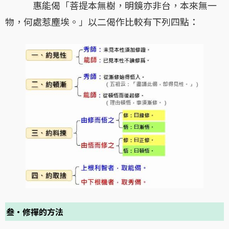
惠能偈「菩提本無樹，明鏡亦非台，本來無一
物，何處惹塵埃。」以二偈作比較有下列四點：
叁・修禪的方法