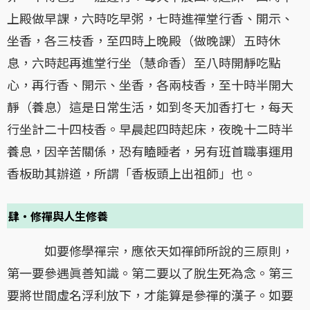
上殿做早課，六時吃早粥，七時進禪堂行香、開示、
坐香，各三枝香，至四時上晚殿（做晚課）五時休
息，六時起再進堂行坐（慧命香）至八時開靜吃點
心，再行香、開示、坐香，各兩枝香，至十時半開大
靜（養息）這是日常生活，如到冬天加香打七，每天
行坐計二十四枝香。早晨起四時起床，夜晚十二時半
養息，因辛苦關係，恐有瞌睡者，另有班首職事運用
香板助其辦道，所謂「香板頭上出祖師」也。
肆・修禪與人生修養
如要修學禪宗，應依天如禪師所說的三原則，
第一要參遇眞善知識。第二要以了脫生死為念。第三
要將世間虛名浮利放下，才能算是參禪的漢子。如要