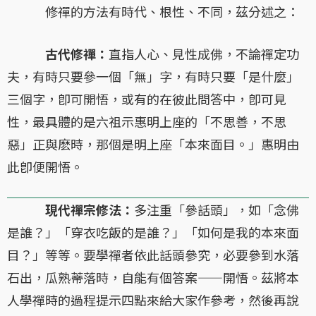
修禪的方法有時代、根性、不同，茲分述之：
古代修禪：
直指人心、見性成佛，不論禪定功
夫，有時只要參一個「無」字，有時只要「是什麼」
三個字，卽可開悟，或有的在彼此問答中，卽可見
性，最具體的是六祖示惠明上座的「不思善，不思
惡」正與麽時，那個是明上座「本來面目。」惠明由
此卽便開悟。
現代禪宗修法：
多注重「參話頭」，如「念佛
是誰？」「穿衣吃飯的是誰？」「如何是我的本來面
目？」等等。要學禪者依此話頭參究，必要參到水落
石出，瓜熟蒂落時，自能有個答案——開悟。茲將本
人學禪時的過程提示四點來給大家作參考，然後再說