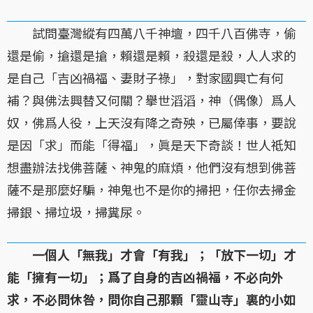
試問臺灣縱有四萬八千神壇，四千八百佛寺，偷
還是偷，搶還是搶，賴還是賴，殺還是殺，人人求的
是自己「吉凶禍福、妻財子祿」，對家國興亡有何
補？與佛法興替又何關？擧世滔滔，神（偶像）爲人
奴，佛爲人役，上天沒有降之奇殃，已屬倖事，要說
是因「求」而能「得福」，眞是天下奇談！世人祗知
想盡辦法找佛菩薩、神鬼的麻煩，他們沒有想到佛菩
薩不是那麼好騙，神鬼也不是你的掃把，任你去掃金
掃銀、掃垃圾，掃糞尿。
一個人「無我」才會「有我」；「放下一切」才
能「擁有一切」；爲了自身的吉凶禍福，不必向外
求，不必問休咎，問你自己那顆「靈山寺」裏的小如