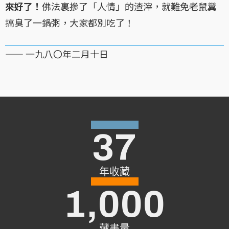
來好了！
佛法裏摻了「人情」的渣滓，就難免老鼠糞
搞臭了一鍋粥，大家都別吃了！
—— 一九八〇年二月十日
37
年收藏
1,000
藏書量