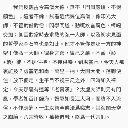
我們反觀古今高僧大德，無不「門風嚴峻、不假
顏色」；遠者不論，試看近代幾位高僧，像印光大
師，不管對僧對俗，問學問道，動輒疾言厲色，棒喝
交加；甚至對當時去求敎的弘一大師，以及初次見面
的哲學家李石岑也是如此。他才不管你是那一方的神
聖！像弘一大師，律身之密，律己之嚴，不蓄（髟
+弟）徒，不居住持，不接供養，到處雲水，今天人那
裏能及？虛雲老和尚，萬里一衲，大開大闔，落脚便
住，放下便走，生平目不視三尺之外，四時如入禪
定，今天那裏有這等「老實漢」？太虛大師則另有門
風，學者如百川歸海，智慧如長江大河，而終不入流
俗，不作應酬，一生以興革佛法爲職志，其海闊天空
之胸臆，八宗皆收，萬類俱融，終爲一代宗師。