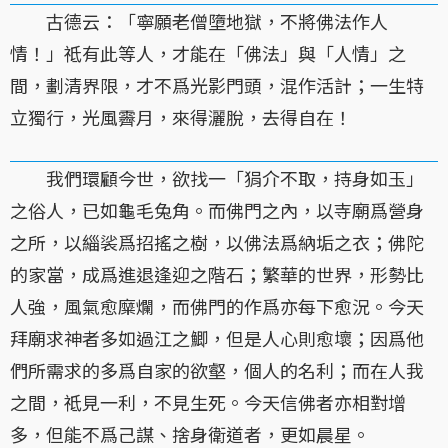
古德云：「寧願老僧墮地獄，不將佛法作人
情！」祗有此等人，才能在「佛法」與「人情」之
間，劃清界限，才不爲光影門頭，混作活計；一生特
立獨行，光風霽月，來得灑脫，去得自在！
我們環顧今世，欲找一「狷介不取，持身如玉」
之俗人，已如龜毛兔角。而佛門之內，以寺廟爲營身
之所，以緇裟爲招搖之樹，以佛法爲納垢之衣；佛陀
的家當，成爲進退逢迎之階石；繁華的世界，形勢比
人強，風氣愈糜爛，而佛門的作爲亦每下愈況。今天
拜廟求神者多如過江之鯽，但是人心則愈壞；因爲他
們所需求的多爲自家的欲壑，個人的名利；而在人我
之間，祗見一利，不見生死。今天信佛者亦相對增
多，但能不爲己謀、捨身衛道者，更如晨星。