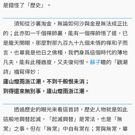
是錯怪了「歷史」。
須知從沙裏淘金，無論如何沙與金是無法成正比
的；此亦如一千個禪師裏，能有一個禪師悟了道，已
是龍天開眼，那麼對那九百九十九個未悟的禪和子而
言，也畢竟是他日之佛種，我們身爲這個時代的薄地
凡夫，能有此種器度，又夫復何恨。
蘇子
瞻的「觀潮
詩」描寫得妙：
廬山煙雨浙江潮，不到千般恨未消；
到得還來無別事，廬山煙雨浙江潮。
透過歷史的眼光來看這首詩，歷史人物就是如此
這般地興替起滅，「起滅興替」是常法，也是「無
常」之事。但在「無常」中自有常在；常與無常，畢