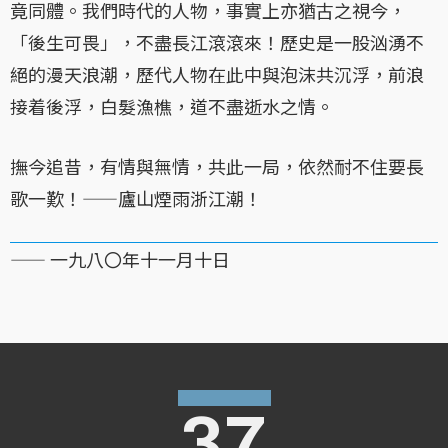
竟同體。我們時代的人物，事實上亦猶古之視今，
「後生可畏」，不盡長江滾滾來！歷史是一股汹湧不
絕的漫天浪潮，歷代人物在此中與泡沫共沉浮，前浪
接着後浮，白髮漁樵，道不盡逝水之情。
撫今追昔，有情與無情，共此一局，依然耐不住要長
歌一歎！——廬山煙雨浙江潮！
—— 一九八〇年十一月十日
37