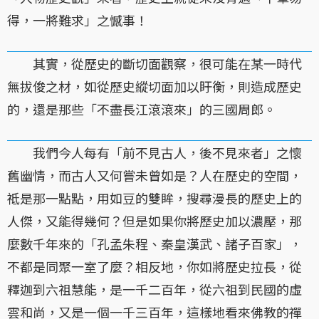
得，一將難求」之憾事！
其實，從歷史的斷切面觀察，很可能在某一時代
無拔俊之材，如從歷史縱切面加以盱衡，則造成歷史
的，還是那些「不盡長江滾滾來」的三國周郎。
我們今人每有「前不見古人，後不見來者」之懷
舊幽情，而古人又何嘗未曾如是？人在歷史的空間，
祗是那一點點，用如豆的雙眸，搜尋漫長的歷史上的
人傑，又能得幾何？但是如果你將歷史加以濃壓，那
麼數千年來的「孔孟朱程、秦皇漢武、諸子百家」，
不都是同聚一室了麼？相反地，你如將歷史拉長，從
釋迦到六祖慧能，是一千二百年，從六祖到民國的虛
雲和尚，又是一個一千三百年，這樣地看來佛教的禪