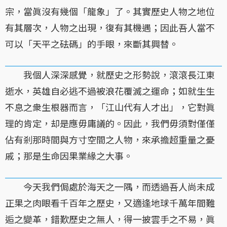
宗，當眞沒有幾個「龍象」了。其實歷史人物之地位
有其層次，人物之出現，復有其機遇；因此吾人當不
可以「天平之砝碼」的手眼，來斷其興替。
我個人深深感覺，就歷史之形勢說，滾滾長江東
逝水，英雄自必逃不過被浪花覆滅之運命；如就生生
不息之衆生根器而言，「江山代有人才出」，它對眞
理的肯定，却是應毋庸議的。因此，我們毋須對僅僅
佔有剎那時間與方寸空間之人物，來承擔超重量之憂
戚；那是生命因果業緣之大事。
今天我們侷處於海天之一隅，而透過吾人尚未成
正果之肉眼看千百年之歷史，又適逢地球千萬年間難
逅之變革，錯歎歷史之無人，得一披雲手之不易，眞