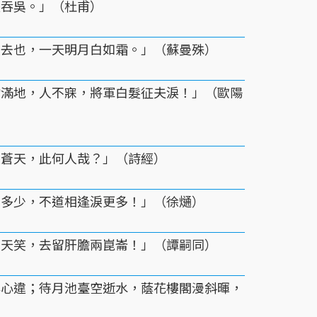
失吞吳。」（杜甫）
人去也，一天明月白如霜。」（蘇曼殊）
霜滿地，人不寐，將軍白髮征夫淚！」（歐陽
悠蒼天，此何人哉？」（詩經）
知多少，不道相逢淚更多！」（徐熥）
向天笑，去留肝膽兩崑崙！」（譚嗣同）
與心違；待月池臺空逝水，蔭花樓閣漫斜暉，