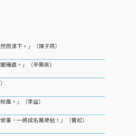
愴然而涕下。」（陳子昂）
火闌珊處。」（辛棄疾〕
金）
對秋風。」（李益）
封侯事，一將成名萬骨枯！」（曹松）