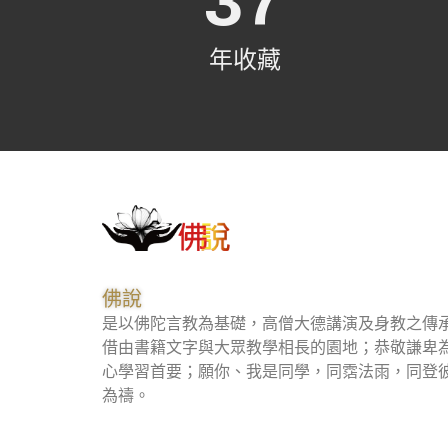
37
年收藏
佛說
是以佛陀言教為基礎，高僧大德講演及身教之傳
借由書籍文字與大眾教學相長的園地；恭敬謙卑
心學習首要；願你、我是同學，同霑法雨，同登
為禱。