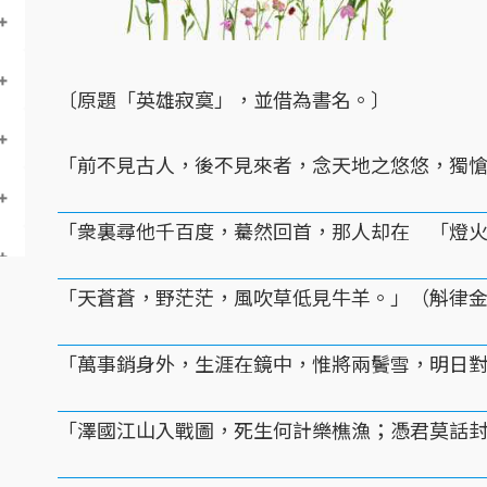
〔原題「英雄寂寞」，並借為書名。〕
「前不見古人，後不見來者，念天地之悠悠，獨
「衆裏尋他千百度，驀然回首，那人却在 「燈
「天蒼蒼，野茫茫，風吹草低見牛羊。」（斛律
「萬事銷身外，生涯在鏡中，惟將兩鬢雪，明日
「澤國江山入戰圖，死生何計樂樵漁；憑君莫話