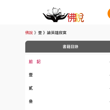
佛說
》
壹 》
論英雄寂寞
書籍目錄
前 記
壹
貳
惜名論
叄
論英雄寂寞
惜福論