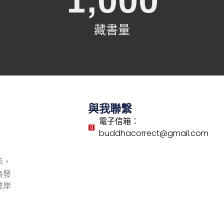
1,000
藏書量
與我聯繫
電子信箱：
buddhacorrect@gmail.com
承，
為發
彼岸