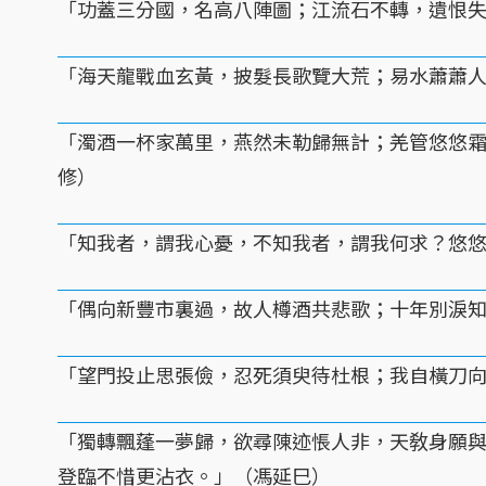
「功蓋三分國，名高八陣圖；江流石不轉，遺恨
「海天龍戰血玄黃，披髮長歌覽大荒；易水蕭蕭
「濁酒一杯家萬里，燕然未勒歸無計；羌管悠悠
修）
「知我者，謂我心憂，不知我者，謂我何求？悠
「偶向新豐市裏過，故人樽酒共悲歌；十年別淚
「望門投止思張儉，忍死須臾待杜根；我自橫刀
「獨轉飄蓬一夢歸，欲尋陳迹悵人非，天敎身願
登臨不惜更沾衣。」（馮延巳）