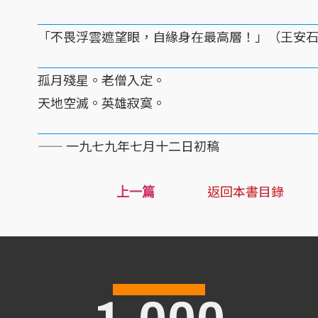
「不畏浮雲遮望眼，自緣身在最高層！」（王安
孤月殘星。老僧入定。
天地空滅。英雄寂寞。
—— 一九七九年七月十二日初稿
返回本書目錄
上一篇