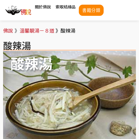
關於佛說
索取結緣品
書籍分類
佛說
》
溫馨靚湯－８道
》
酸辣湯
酸辣湯
酸辣湯