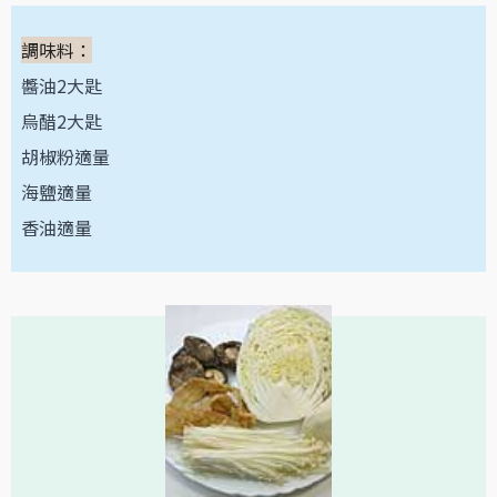
調味料：
醬油2大匙
烏醋2大匙
胡椒粉適量
海鹽適量
香油適量