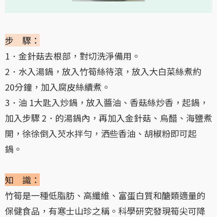
步 驟：
1．金針菇去根部，對切洗淨備用。
2．水入湯鍋，放入竹筍絲待滾，放入大白菜絲煮約
20分鐘，加入腐皮絲續煮。
3．油 1大匙入炒鍋，放入醬油、香菇絲炒香，起鍋，
加入步驟 2．的湯鍋內，再加入金針菇、烏醋、海鹽煮
開，徐徐倒入芡水拌勻，洒些香油、胡椒粉即可起
鍋。
知 識：
竹筍是一種低脂肪、高纖維、富蛋白質和醣類適量的
保健食品，有寒士山珍之稱。科學研究發現筍尖可降