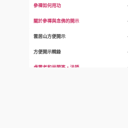
參禪如何用功
關於參禪與念佛的開示
雲居山方便開示
方便開示輯錄
雲居山方便開示— １
虛雲老和尚問答・法語
雲居山方便開示— ２
方便開示輯錄— １
附一 皮袋歌．費閒歌
雲居山方便開示— ３
方便開示輯錄— ２
附二 禪師警策．祖垂誡
雲居山方便開示— ４
方便開示輯錄— ３
雲居山方便開示— ５
方便開示輯錄— ４