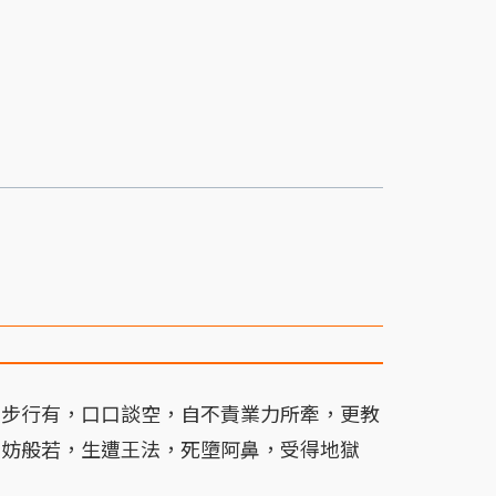
步行有，口口談空，自不責業力所牽，更教
無妨般若，生遭王法，死墮阿鼻，受得地獄