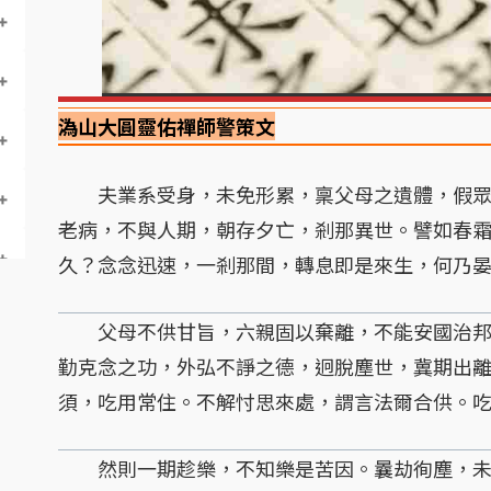
溈山大圓靈佑禪師警策文
夫業系受身，未免形累，稟父母之遺體，假眾
老病，不與人期，朝存夕亡，剎那異世。譬如春
久？念念迅速，一剎那間，轉息即是來生，何乃
父母不供甘旨，六親固以棄離，不能安國治邦
勤克念之功，外弘不諍之德，迥脫塵世，冀期出
須，吃用常住。不解忖思來處，謂言法爾合供。
然則一期趁樂，不知樂是苦因。曩劫徇塵，未