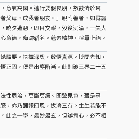
，意氣高閑。遠行要假良朋，數數清於耳
我者父母，成我者朋友。」親附善者，如霧露
見，曉夕造惡，即目交報，歿後沉淪，一失人
澡心育德，晦跡韜名。蘊素精神，喧囂止絕。
幾精要。抉擇深奧，啟悟真源。博問先知，
頓悟正因，便是出塵階漸。此則破三界二十五
。
法性周流，莫斷莫續。聞聲見色，蓋是尋
法服，亦乃酬報四恩，拔濟三有。生生若能不
則。此之一學，最妙最玄，但辦肯心，必不相