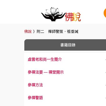
佛說
》
附二 禪師警策．祖垂誡
書籍目錄
虛雲老和尚一生簡介
參禪法要 –– 禪堂開示
參禪方法
參禪警語