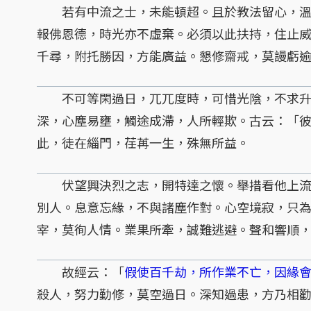
若有中流之士，未能頓超。且於教法留心，溫
報佛恩德，時光亦不虛棄。必須以此扶持，住止
千尋，附托勝因，方能廣益。懇修齋戒，莫謾虧
不可等閑過日，兀兀度時，可惜光陰，不求升
深，心塵易壅，觸途成滯，人所輕欺。古云：「
此，徒在緇門，荏苒一生，殊無所益。
伏望興決烈之志，開特達之懷。舉措看他上流
別人。息意忘緣，不與諸塵作對。心空境寂，只
宰，莫徇人情。業果所牽，誠難逃避。聲和響順
故經云：「
假使百千劫，所作業不亡，因緣
殺人，努力勤修，莫空過日。深知過患，方乃相