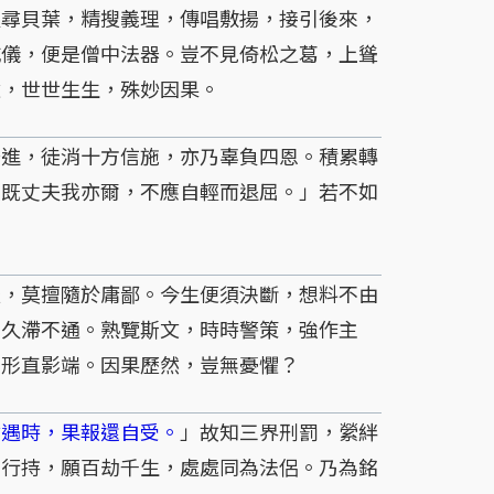
尋貝葉，精搜義理，傳唱敷揚，接引後來，
威儀，便是僧中法器。豈不見倚松之葛，上聳
逾，世世生生，殊妙因果。
進，徒消十方信施，亦乃辜負四恩。積累轉
彼既丈夫我亦爾，不應自輕而退屈。」若不如
，莫擅隨於庸鄙。今生便須決斷，想料不由
為久滯不通。熟覽斯文，時時警策，強作主
，形直影端。因果歷然，豈無憂懼？
會遇時，果報還自受。
」故知三界刑罰，縈絆
勸行持，願百劫千生，處處同為法侶。乃為銘