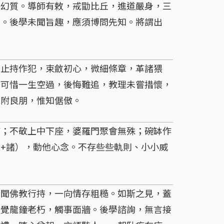
持幻質。導師有敕，戒勖比丘，進道嚴身，三
首。後學未聞旨趣，應須博問先知。將謂出
止持作犯，束斂初心，微細條章，革諸猥
？可惜一生空過，後悔難追，教理未嘗措懷，
親附良朋，惟知倨傲。
；不敬上中下座，婆羅門聚會無殊；碗缽作
+諸），動他心念。不存些些軌則、小小威
聞佛教行持，一向情存粗糙。如斯之見，蓋
不覺龍鐘老朽，觸事面牆。後學諮詢，無言接