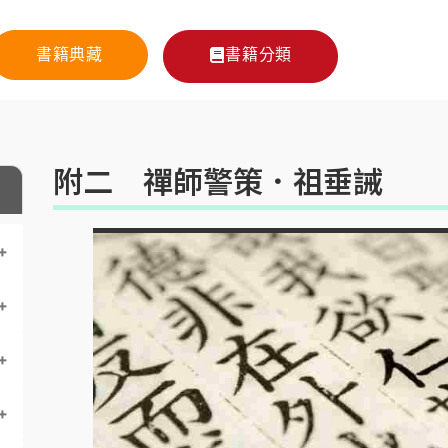
書籍典藏
書籍分類
附二 禪師警策．祖垂誡