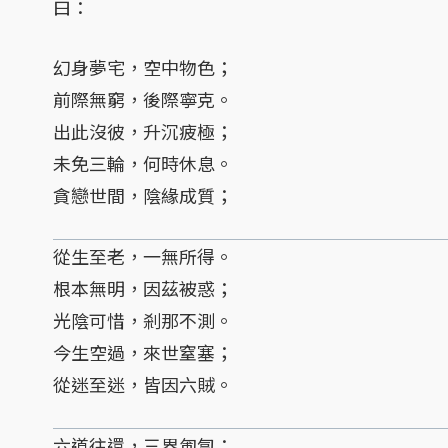
曰：
幻身夢宅，空中物色；
前際無窮，後際寧克。
出此沒彼，升沉疲極；
未免三輪，何時休息。
貪戀世間，陰緣成質；
從生至老，一無所得。
根本無明，因茲被惑；
光陰可惜，剎那不測。
今生空過，來世窒塞；
從迷至迷，皆因六賊。
六道往還，三界匍匐；