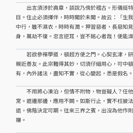
出言須涉於典章，談說乃傍於稽古。形儀挺特
目。住止必須擇伴，時時聞於未聞。故云：「生
中行，雖不濕衣，時時有潤。狎習惡者，長惡知
身，萬劫不復。忠言逆耳，豈不銘心者哉！便能
若欲參禪學道，頓超方便之門。心契玄津，研
親近善友。此宗難得其妙，切須仔細用心，可中
有，內外諸法，盡知不實，從心變起，悉是假名
不用將心湊泊，但情不附物，物豈礙人？任他
常。遮邊那邊，應用不闕。如斯行止，實不枉披
退，佛階決定可期。往來三界之賓，出沒為他作
賺。