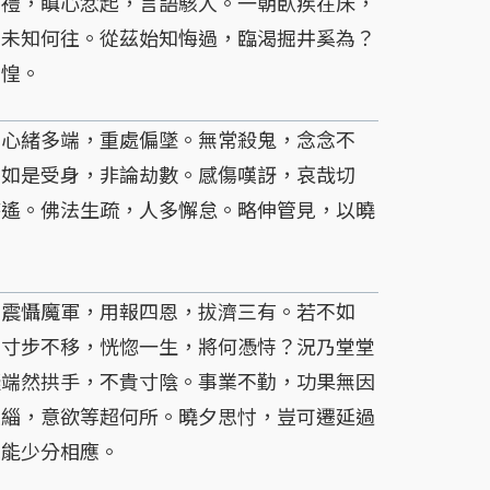
無禮，瞋心忿起，言語駭人。一朝臥疾在床，
，未知何往。從茲始知悔過，臨渴掘井奚為？
慞惶。
心緒多端，重處偏墜。無常殺鬼，念念不
。如是受身，非論劫數。感傷嘆訝，哀哉切
時遙。佛法生疏，人多懈怠。略伸管見，以曉
震懾魔軍，用報四恩，拔濟三有。若不如
，寸步不移，恍惚一生，將何憑恃？況乃堂堂
擬端然拱手，不貴寸陰。事業不勤，功果無因
披緇，意欲等超何所。曉夕思忖，豈可遷延過
未能少分相應。