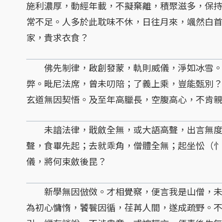
施利濃厚，動經年載，不擬棄離，積聚滋多，保
常不足。人多於此耽味不休，日往月來，颯然白
家，貴求衣食？
佛先制律，啟創發蒙，軌則威儀，淨如冰雪。
弊。毗尼法席，曾未叨陪；了義上乘，豈能甄別
玄道無因契悟。及至年高臘長，空腹高心，不肯
未諳法律，戢斂全無，或大語高聲，出言無度
聲，食畢先起；去就乖角，僧體全無；起坐忪（忄
儀，將何束斂後昆？
新學無因倣傚。才相覺察，便言我是山僧，未
為初心慵惰，饕餮因循，荏苒人間，遂成疏野。