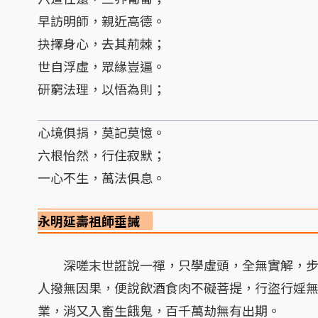
早訪明師，親近高德。
抉擇身心，去其荊棘；
世自浮虛，眾緣豈逼。
研窮法理，以悟為則；
心境俱捐，莫記莫憶。
六根怡然，行住寂默；
一心不生，萬法俱息。
永明延壽祖師垂誡
深嗟末世誑說一禪，只學虛頭，全無實解，步
人撥無因果，便說飲酒食肉不礙菩提，行盜行婬
業，消又入畜生餓鬼，百千萬劫無有出期。