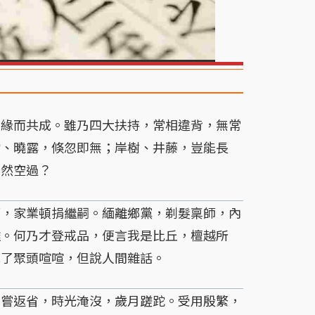
緣而共成。雖乃四大扶持，常相違背，無常
霜、曉露，倏忽即無；岸樹、井藤，豈能長
晏然空過？
，家業頓捐繼嗣。緬離鄉黨，剃髮稟師，內
離。何乃才登戒品，便言我是比丘，檀越所
吃了聚頭喧喧，但說人間雜話。
嘗返省，時光淹沒，歲月蹉跎。受用殷繁，