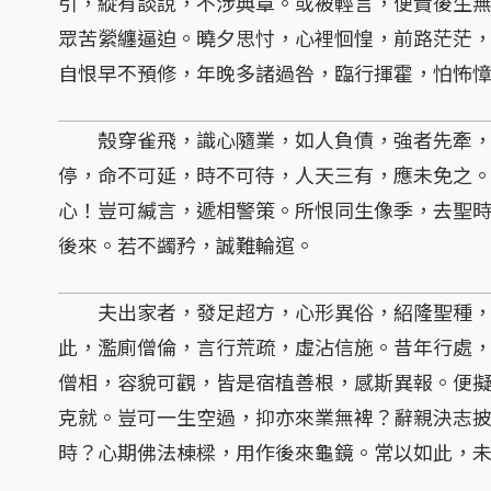
引，縱有談說，不涉典章。或被輕言，便責後生
眾苦縈纏逼迫。曉夕思忖，心裡恛惶，前路茫茫
自恨早不預修，年晚多諸過咎，臨行揮霍，怕怖
殼穿雀飛，識心隨業，如人負債，強者先牽，
停，命不可延，時不可待，人天三有，應未免之
心！豈可緘言，遞相警策。所恨同生像季，去聖
後來。若不蠲矜，誠難輪逭。
夫出家者，發足超方，心形異俗，紹隆聖種，
此，濫廁僧倫，言行荒疏，虛沾信施。昔年行處
僧相，容貌可觀，皆是宿植善根，感斯異報。便
克就。豈可一生空過，抑亦來業無裨？辭親決志
時？心期佛法棟樑，用作後來龜鏡。常以如此，