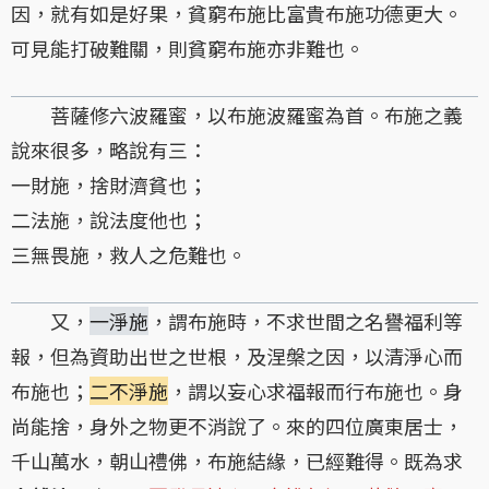
因，就有如是好果，貧窮布施比富貴布施功德更大。
可見能打破難關，則貧窮布施亦非難也。
菩薩修六波羅蜜，以布施波羅蜜為首。布施之義
說來很多，略說有三：
一財施，捨財濟貧也；
二法施，說法度他也；
三無畏施，救人之危難也。
又，
一淨施
，謂布施時，不求世間之名譽福利等
報，但為資助出世之世根，及涅槃之因，以清淨心而
布施也；
二不淨施
，謂以妄心求福報而行布施也。身
尚能捨，身外之物更不消說了。來的四位廣東居士，
千山萬水，朝山禮佛，布施結緣，已經難得。既為求