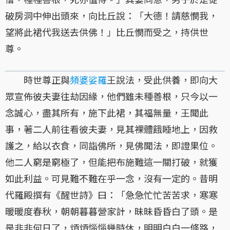
破房洞中伸出頭來，向比丘說：「大德！請慈憫我，
望將此裙代我送去供佛！」比丘憫而受之，持供世
尊。
時世尊正與
頻婆娑羅
王說法，受此供養，即向大
眾宣佈彼夫妻往劫因緣，他們雖未種善根，只今以一
念誠心，盡其所有，施下此裙，其福無量，王聞此
事，著二人前往看彼夫妻，見其裸體餓睡地上，因救
護之，給以衣食，同詣佛所，見佛聞法，即證果位。
他二人窮是窮極了，但能把布施難這一關打破，就獲
如此利益。可見難不難在乎一念，沒有一定的。昔明
代羅殿撰有《醒世詩》曰：「急急忙忙苦苦求，寒寒
暖暖度春秋，朝朝暮暮營家計，昧昧昏昏白了頭。是
是非非何日了，煩煩惱惱幾時休，明明白白一條路，