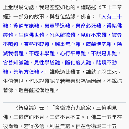
上堂說幾句話，我是空空如也的。謹略述《四十二章
經》一部分的故事，與各位結緣。佛言：「
人有二十
難：貧窮布施難，豪貴學道難，棄命必死難，得睹佛
經難，生值佛世難，忍色離欲難，見好不求難，被辱
不嗔難，有勢不臨難，觸事無心難，廣學博究難，除
滅我慢難，不輕未學難，心行平等難，不說是非難，
會善知識難，見性學道難，隨化度人難，睹境不動
難，善解方便難。
」誰能過此難關，誰就了脫生死。
生值佛世，何以說難呢？若無善根福德因緣，不說遇
著佛，遇菩薩羅漢也難。
〈智度論〉云：「舍衛城有九億家，三億明見
佛，三億信而不見，三億不見不聞。」佛二十五年在
彼尚爾，若得多信，利益無窮。佛在舍衛城二十五