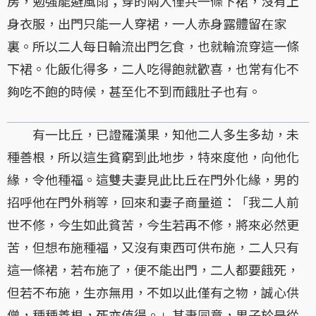
房，勉強能避風雨；穿的兩人僅共一條下裙，沒有上
身衣服，出門只能一人穿裙，一人赤身露體留在家
裏。所以二人每日輪流出門乞食，也就輪流穿這一條
下裙。化飯化得多，二人吃得飽就歡喜，也常有化不
夠吃不飽的時候，甚至化不到而餓肚子也有。
有一比丘，已證羅漢果，知他二人多生多劫，未
種善根，所以這生貧窮到此地步，特來度他，向他化
緣，令他種福。這雙夫妻見此比丘在門外化緣，男的
招呼他在門外稍等，回來和妻子商量道：「我二人前
世不修，今生如此貧苦，今生若再不修，將來必然更
苦，但想布施種福，又沒有東西可供布施，二人只有
這一條裙，若布施了，便不能出門，二人都要餓死，
但若不布施，生亦無用，不如以此僅有之物，誠心供
僧，種種善根，死亦值得。」其妻同意，男子於是從