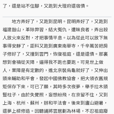
了，還是站不住腳，又跑到大理府還宿債。
地方弄好了，又跑到昆明。昆明弄好了，又跑到
福建鼓山，革除弊習，結大冤仇，遭昧良者，弄出殺
人放火來反對，才把事情平息。以為從此可以放下無
事得安靜了，詎料又跑到廣東南華寺，千辛萬苦把房
子修好了，又撞到雲門，恢復祖庭，還是還債。那裏
想到會禍從天降，逼得我不跑也要跑。可見世上做
人，業障是有定數的，進北京裝烏龜就好了，又伸出
頭來輔助和平會，發起中國佛教協會，把大領衣舊規
矩保存下來，可已了願，其時多次夜夢，舉手拉木頭
豎柱子，由於失覺照，妄想紛飛，在京留不住，又到
上海、杭州、蘇州，辦和平法會。後來到廬山避暑，
還夢上樑修造。因聽議將雲居劃為林場，不忍祖庭廢