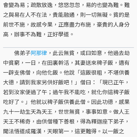
會變為易；疏散放逸，悠悠忽忽，易的也變為難。難
之與易在人不在法，貴能融通，則一切無礙。貧的是
前世不施，故感今果，正應盡力布施，豪貴的人身分
高，辦事不為難，正好學道。
佛弟子
阿那律
，此云無貧，或曰如意，他過去劫
中貧窮，一日，在田裏幹活，其妻送來稗子飯，適有
一辟支佛僧，向他化飯。他說「這飯很粗，不堪供養
大德，請到我家另供好飯吧！」僧曰：「現已正午，
若到汝家便過了午；過午我不能吃，就化你這稗子飯
吃好了。」他就以稗子飯供養此僧。因此功德，感果
九十一劫生天為天王，世世無貧，事事如意。做人王
天王不稀奇，由供僧種下善根，得為釋迦座下弟子，
聞法悟道成羅漢，天眼第一，這更難得。以一飯之