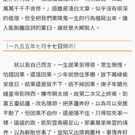
萬萬千千不肯修。」這雖是淺白文章，似乎沒有很深
的道理，但全把我們業障鬼一生的行為描寫出來，誰
人能脫離這詩的窠臼，誰就是大解脫人。
（一九五五年七月
十七日
開示）
就以我自己而言，一生感果苦得很，常生慚愧，
怕錯因果，還落因果。少年就想住茅棚，放下萬緣偷
安度日，結果還是放不下，逃不掉因果。庚子年隨光
緒皇帝到陝西。嫌市朝太煩，故第二次又上終南，到
嘉五臺結廬，改名隱跡。把茅廬弄好，以為可以安居
不動了，但因果不由你，還是隱不住，只得如充軍一
樣，遠遠的跑，跑到雲南鷄足山，那裏萬里無雲的境
界，以為躲脫世事了，豈知又出頭興叢林。事情弄好