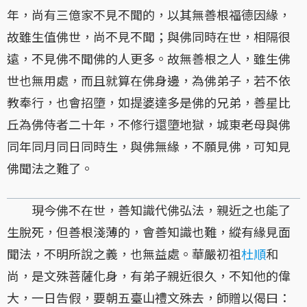
年，尚有三億家不見不聞的，以其無善根福德因緣，
故雖生值佛世，尚不見不聞；與佛同時在世，相隔很
遠，不見佛不聞佛的人更多。故無善根之人，雖生佛
世也無用處，而且就算在佛身邊，為佛弟子，若不依
教奉行，也會招墮，如提婆達多是佛的兄弟，善星比
丘為佛侍者二十年，不修行還墮地獄，城東老母與佛
同年同月同日同時生，與佛無緣，不願見佛，可知見
佛聞法之難了。
現今佛不在世，善知識代佛弘法，親近之也能了
生脫死，但善根淺薄的，會善知識也難，縱有緣見面
聞法，不明所說之義，也無益處。華嚴初祖
杜順
和
尚，是文殊菩薩化身，有弟子親近很久，不知他的偉
大，一日告假，要朝五臺山禮文殊去，師贈以偈曰：