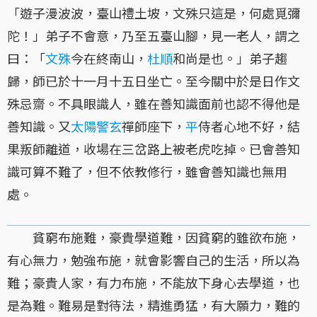
「遊子漫波波，臺山禮土坡，文殊只這是，何處覓彌
陀！」弟子不會意，乃至五臺山腳，見一老人，謂之
曰：「
文殊
今在終南山，
杜順
和尚是也。」弟子趨
歸，師已於十一月十五日坐亡。至今關中於是日作文
殊忌齋。不具眼識人，雖在善知識面前也認不得他是
善知識。又
太陽警玄
禪師座下，
平
侍者心地不好，結
果叛師離道，收場在三岔路上被老虎吃掉。已會善知
識可算不難了，但不依教修行，雖會善知識也無用
處。
貧窮布施難，豪貴學道難，因貧窮的雖欲布施，
有心無力，勉強布施，就會影響自己的生活，所以為
難；豪貴人家，有力布施，不能放下身心去學道，也
是為難。難易是對待法，精進勇猛，有大願力，難的