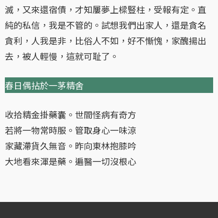
滅，又來還宿債，才知屢夢上樑豎柱，受報有定。直
純的私信，我是不管的。試想我們出家人，還是貪名
貪利，人我是非，比俗人不如，好不慚愧，家醜揚出
去，被人輕慢，這就可耻了。
春日偶拈於一茅精舍
收拾精金掛藥囊。世間怪病有奇方
若將一物常時服。管取身心一味涼
家藏滯貨久無音。昨向東林抱膝吟
大地看來渾是藥。遍醫一切沒根心