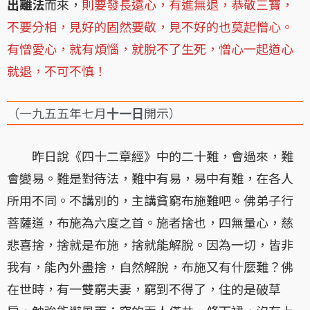
出離法
而來，
則要發長遠心，有進無退，恭敬三寶，
不要分相，見好的固然要敬，見不好的也莫起憎心。
有憎愛心，就有煩惱，就脫不了生死，憎心一起道心
就退，不可不慎！
（一九五五年七月
十一日
開示）
昨日說《四十二章經》中的二十難，會過來，難
會變易。難是對待法，難中有易，易中有難，在各人
所用不同。不講別的，主講貧窮布施難吧。佛弟子行
菩薩道，布施為六度之首。施者捨也，四無量心，慈
悲喜捨，捨就是布施，捨就能解脫。因為一切，皆非
我有，能內外盡捨，自然解脫，布施又有什麼難？佛
在世時，有一雙窮夫妻，窮到不得了，住的是破草