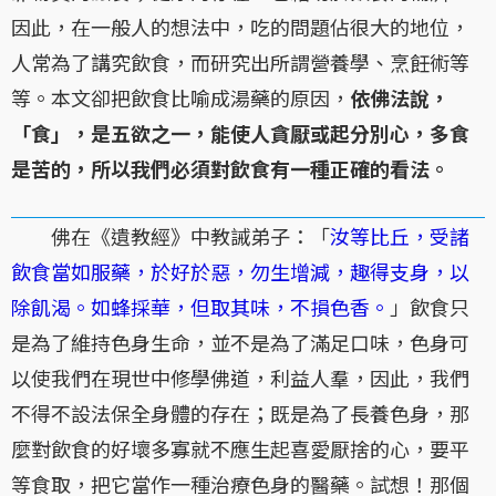
因此，在一般人的想法中，吃的問題佔很大的地位，
人常為了講究飲食，而研究出所謂營養學、烹飪術等
等。本文卻把飲食比喻成湯藥的原因，
依佛法說，
「食」，是五欲之一，能使人貪厭或起分別心，多食
是苦的，所以我們必須對飲食有一種正確的看法。
佛在《遺教經》中教誡弟子：「
汝等比丘，受諸
飲食當如服藥，於好於惡，勿生增減，趣得支身，以
除飢渴。如蜂採華，但取其味，不損色香。
」飲食只
是為了維持色身生命，並不是為了滿足口味，色身可
以使我們在現世中修學佛道，利益人羣，因此，我們
不得不設法保全身體的存在；既是為了長養色身，那
麼對飲食的好壞多寡就不應生起喜愛厭捨的心，要平
等食取，把它當作一種治療色身的醫藥。試想！那個