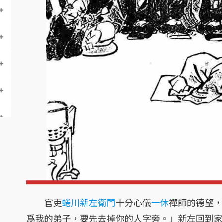
官吏
蜷川新左衛門
十分心儀
一休
禪師的德望
爲我的弟子，要先去掉你的人字旁。」新左回到