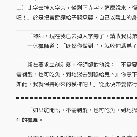
士）
此字去掉人字旁，僅剩下寺字。這麼說來，
吧！」於是把官爵讓給子嗣承襲，自己以隱士的
「禪師，現在我已去掉人字旁了，請收我爲弟
一休禪師道：「既然你做到了，就收你爲弟子
新左要求立刻剃髮。禪師卻對他說：「不需要
需剃髮，也可吃魚，到地獄去別輸給鬼。』你意
如此，我就保持原來的模樣吧！」從此便帶髮修
「如果能開悟，不需剃髮，也可吃魚，到地獄
狂的禪風。