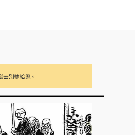
獄去別輸給鬼。