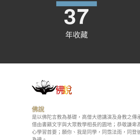
37
年收藏
佛說
是以佛陀言教為基礎，高僧大德講演及身教之傳
借由書籍文字與大眾教學相長的園地；恭敬謙卑
心學習首要；願你、我是同學，同霑法雨，同登
為禱。