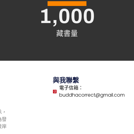
1,000
藏書量
與我聯繫
電子信箱：
buddhacorrect@gmail.com
承，
為發
彼岸