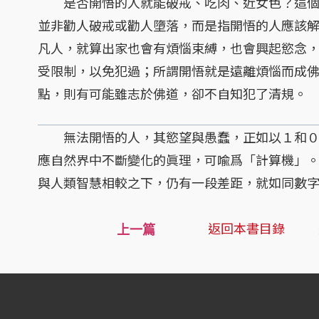
是否開悟的人就能破戒、吃肉、近女色？這個
並非勸人破戒或勸人墮落，而是指開悟的人應該
凡人，就算出家也會有煩惱束縛，也會興起慾念
受限制，以免犯過；所謂開悟就是遠離煩惱而成
點，則有可能雖志於佛道，卻不自知犯了清規。
無法開悟的人，其慾望與愚蠢，正如以１和０
應自然界中不斷變化的眞理，可喩爲「計算機」
與人類智慧相較之下，仍有一段差距，就如同數
返回本書目錄
上一篇