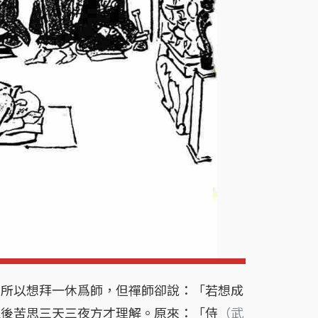
，所以想拜一休爲師，但禪師卻說：「若想成
家後苦思三天三夜方才理解。原來：「侍
（武