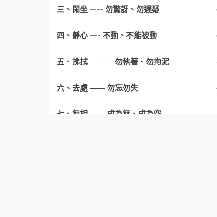
三、閑坐 ---- 勿驚訝、勿遲疑
２・你，原來如生木
７・死了以後就化成佈施
四、靜心 —- 不動、不能被動
３・你，活得太久了
８・蘿蔔雖小但仍爲蘿蔔
１３・到地獄去別輸給鬼
五、拂拭 ——— 勿執著、勿拘泥
４・趕不出就捉不住
9・是不是要去幫助阿彌陀佛
１４・女人五事
１８・佛不會讚美，閻魔也不責備
六、去處 —— 勿忘勿失
５・用土捏成的茶杯重要嗎
１０・從不曾忘記就不需去回憶
１５・門松乃爲冥土之旅的一土塚
１９・靜心而住則住得舒適
２３・形象不應改變
七、無相 —— 成為無、成為空
6・卻躲在雲中，一半兒在這裏
１１・指揮菩薩們去拯救惡趣的衆生
１６・佛的形象不一，然心則一也
２０・美人也不過是隔一層皮
２４・吃或被吃的佛道
２９・燒則爲灰，埋則爲土
八、己事 —— 知己、知理
１２・無病消災，死後便可安息
１７・達官與乞丐活在同一個世上
２２・何人非骸骨
２５・最原始的貢品
３０・死亡之路無晝夜
３５・人死後留下骨相
九、直入 —— 當機立斷
２６・從十一歲時仕於人
３１・所謂極樂，就在身上這件單衣
３６・學狗大叫一聲
41・慶祝的人是愚昧無知的
十、機鋒 —— 瞬間的動
２７．感謝南無阿彌陀佛
３２・萬物長於土
37・這樣的骷髏便不能稱爲小町
42・臨終時把糞拿出來獻給梵天
47・柳爲綠，花爲紅，今日就走到這裏