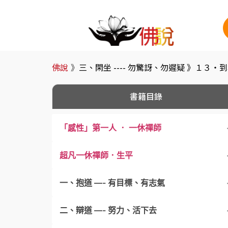
佛說
》
三、閑坐 ---- 勿驚訝、勿遲疑 》
１３・到
書籍目錄
「感性」第一人 ． 一休禪師
超凡一休禪師．生平
一、抱道 —- 有目標、有志氣
二、辯道 —- 努力、活下去
1・下雨就下雨，刮風就刮風