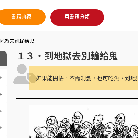
書籍典藏
書籍分類
地獄去別輸給鬼
１３・到地獄去別輸給鬼
如果能開悟，不需剃髮，也可吃魚，到地