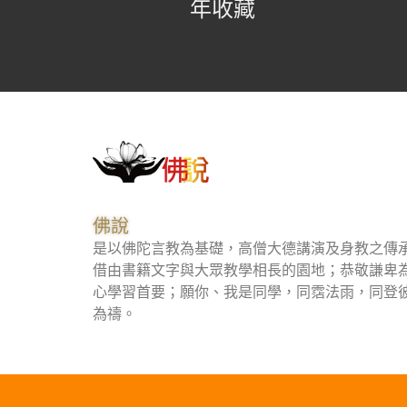
年收藏
２９．燒粗布衫換華麗裳
３０．無形的妻兒
３１．身懷絕技的驢子
３２．偷金不成反賠棉
３３．砍樹摘果子
佛說
是以佛陀言教為基礎，高僧大德講演及身教之傳
３４．送水的路程
借由書籍文字與大眾教學相長的園地；恭敬謙卑
心學習首要；願你、我是同學，同霑法雨，同登
為禱。
３５．照鏡子嚇自己
３６．挖掉仙人眼睛