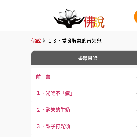
佛說
》
１３．愛發脾氣的冒失鬼
書籍目錄
前 言
１．光吃不「斂」
２．消失的牛奶
３．梨子打光頭