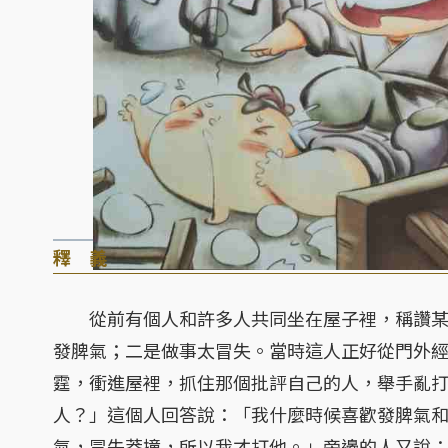
釋 義
從前有個人和許多人共同坐在屋子裡，稱讚某
發脾氣；二是做事太冒失。當時這人正好從門外
霆，衝進屋裡，抓住那個批評自己的人，舉手亂
人？」這個人回答說：「我什麼時候喜歡發脾氣
氣，冒失莽撞，所以我才打他。」旁邊的人又說