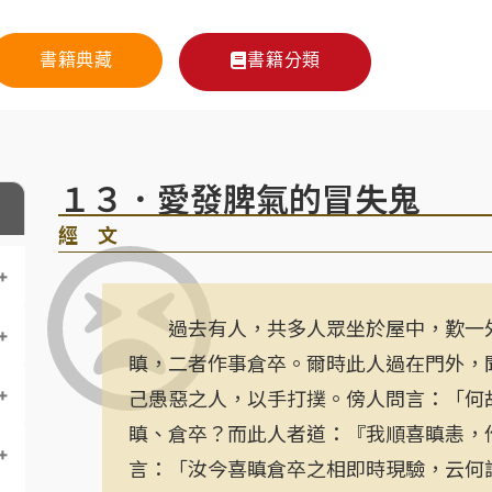
書籍典藏
書籍分類
１３．愛發脾氣的冒失鬼
經 文
過去有人，共多人眾坐於屋中，歎一外
瞋，二者作事倉卒。爾時此人過在門外，
己愚惡之人，以手打撲。傍人問言：「何
瞋、倉卒？而此人者道：『我順喜瞋恚，
言：「汝今喜瞋倉卒之相即時現驗，云何