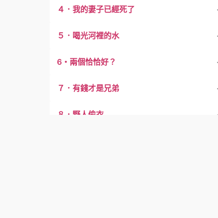
４．我的妻子已經死了
５．喝光河裡的水
6・兩個恰恰好？
７．有錢才是兄弟
８．野人偷衣
９．畫虎不成反類犬
１０．空中樓閣
１１．神機妙算