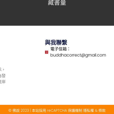
藏書量
與我聯繫
電子信箱：
buddhacorrect@gmail.com
承，
為發
彼岸
© 佛說 2023 | 本站採用 reCAPTCHA 保護機制
隱私權
&
條款