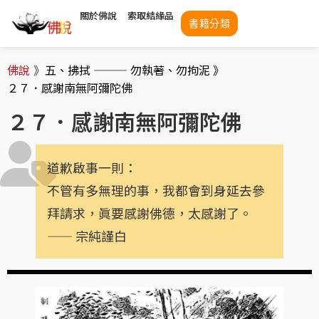
關於佛說
索取結緣品
書籍分類
佛說
》
五、拂拭 ——— 勿執著、勿拘泥 》
２７．感謝南無阿彌陀佛
２７．感謝南無阿彌陀佛
道歉啟事一則：
不管有多無理的事，我都會到身延去參
拜請求，眞要感謝佛德，太感謝了。
—— 宗純謹白