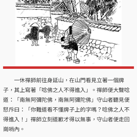
一休禪師前往身延山，在山門看見立著一個牌
子，其上寫著「唸佛之人不得進入」。禪師便大聲唸
道：「南無阿彌陀佛，南無阿彌陀佛」守山者聽見便
怒斥曰：「你難道看不懂牌子上的字嗎？唸佛之人不
得進入！」禪師立刻道歉才得以無事，守山者便走回
崗哨內。