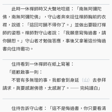
此時一休禪師時又大聲地唸道：「南無阿彌陀
佛，南無阿彌陀佛」，守山者奔來捉住禪師胸前的衣
襟，說道：「這回可饒不得你了。」並做出要毆打禪
師的姿態。禪師對守山者說：「我願意寫悔過書，請
你饒恕。」守山者才勉強答應，事後又拿著這份悔過
書向住持邀功。
住持看到一休禪師在紙上寫著：
「道歉啟事一則：
不管有多無理的事，我都會到身延
（山）
去參拜
請求，眞要感謝佛德，太感謝了。—— 完純謹白」
住持告訴守山者：「這不是悔過書，你只要看清