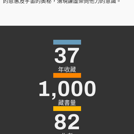
的恩惠及宇宙的奧秘，湧現謙虛崇尙他力的意識。
37
年收藏
1,000
藏書量
82