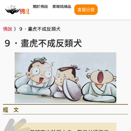
關於佛說
索取結緣品
書籍分類
佛說
》
９．畫虎不成反類犬
９．畫虎不成反類犬
經 文