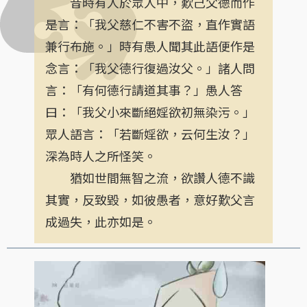
昔時有人於眾人中，歎己父德而作
是言：「我父慈仁不害不盜，直作實語
兼行布施。」時有愚人聞其此語便作是
念言：「我父德行復過汝父。」諸人問
言：「有何德行請道其事？」愚人答
曰：「我父小來斷絕婬欲初無染污。」
眾人語言：「若斷婬欲，云何生汝？」
深為時人之所怪笑。
猶如世間無智之流，欲讚人德不識
其實，反致毀，如彼愚者，意好歎父言
成過失，此亦如是。