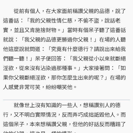
從前有個人，在大家面前稱讚父親的品德，說了
這番話：「我的父親性情仁慈，不偷不盜，說話老
實，並且又肯施捨財物。」當時有個呆子聽了這番話
就說：「我父親的品德更勝過你父親！」在場的人聽
他這麼說就問道：「究竟有什麼德行？請說出來給我
們聽一聽！」呆子便回答：「我父親從小以來就斷絕
淫欲，從來沒有沾染過那種事。」大家接著問：「如
果你父親斷絕淫欲，那你怎麼生出來的呢？」在場的
人感覺非常可笑，紛紛嘲笑他。
就像世上沒有知識的一些人，想稱讚別人的德
行，又不明白實際情況，反而弄巧成拙詆毀他人。而
這個呆子，本來想稱讚父親，但他的好話反而糟蹋了