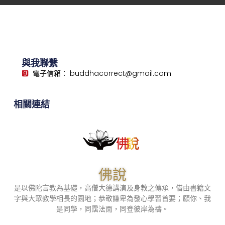
與我聯繫
電子信箱： buddhacorrect@gmail.com
相關連結
佛說
是以佛陀言教為基礎，高僧大德講演及身教之傳承，借由書籍文
字與大眾教學相長的園地；恭敬謙卑為發心學習首要；願你、我
是同學，同霑法雨，同登彼岸為禱。