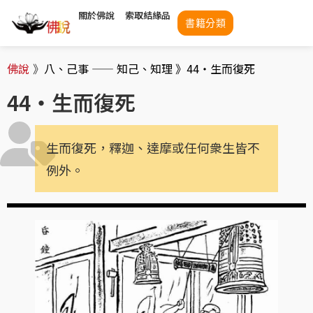
關於佛說
索取結緣品
書籍分類
佛說
》
八、己事 —— 知己、知理 》
44・生而復死
44・生而復死
生而復死，釋迦、達摩或任何衆生皆不
例外。