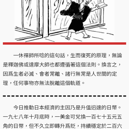
一休禪師所唸的這句話，生而復死的原理，無論
是釋迦佛或達摩大師也都遵循著這個法則。換言之，
因爲生者必滅、會者常離、諸行無常是人世間的定
理，任何事物亦無法脫離這個軌道。
今日推動日本經濟的主因乃是升值迅速的日幣。
一九七八年十月底時，一美金可兌換一百七十五元五
角的日幣，但不久立即轉升爲貶，持續穩定於二百六