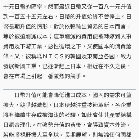
十元日幣的匯率。然而最近日幣又從一百八十元升值
到一百五十五元左右，日幣的升值始終不曾停止。日
幣長期升值的情形，對於依賴輸出貿易的日本而言，
等於被迫削减成本；這筆削減的費用便被轉嫁到人事
費用及下游工業，惡性循環之下，又使國本的消費蕭
條。又，被稱爲ＮＩＣＳ的韓國及東南亞各國，致力
發展新興工業，已逐漸趕上日本，相近在不久之後，
會在市場上引起一番激烈的競爭。
日幣升值可能會降低進口成本，國內的需求可望
擴大，競爭越激烈，日本便越注重技術革新，各企業
將有繼續生存或被淘汰的考驗，如此會使其產業結構
日趨合理化。在強勢升值的背後，會導致資本外流，
若能將視野擴大至全球，長期展望，則無論任何國都