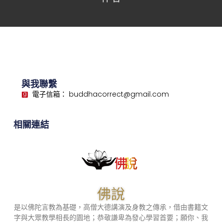
與我聯繫
電子信箱： buddhacorrect@gmail.com
相關連結
佛說
是以佛陀言教為基礎，高僧大德講演及身教之傳承，借由書籍文
字與大眾教學相長的園地；恭敬謙卑為發心學習首要；願你、我