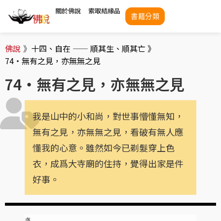
關於佛說
索取結緣品
書籍分類
佛說
》
十四、自在 —— 順其生、順其亡 》
74・無有之見，亦無無之見
74・無有之見，亦無無之見
我是山中的小和尚，對世事懵懂無知，
無有之見，亦無無之見，看破有無人應
懂我的心意。雖然如今已剃髮穿上色
衣，成爲大寺廟的住持，覺得出家是件
好事。