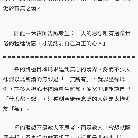
泥於有無之境。
因此一休禪師告誡衆生：「人的思想唯有捨棄世
俗的種種誘惑，才能認清自己眞正的心。」
禪的終極目標爲求達到無心的境界，然而不少人
卻誤以爲所謂的無即是「一無所有」。就以坐禪爲
例，許多人担心坐禪時會生雜念，便努力地想讓自己
「什麼都不想」，這種刻意驅走念頭的人就是太拘泥
於「無」。
禪的理想不是教人不思考，而是教人「會想就隨
興去想，不會想也就不想了」，這即是非有也非無、