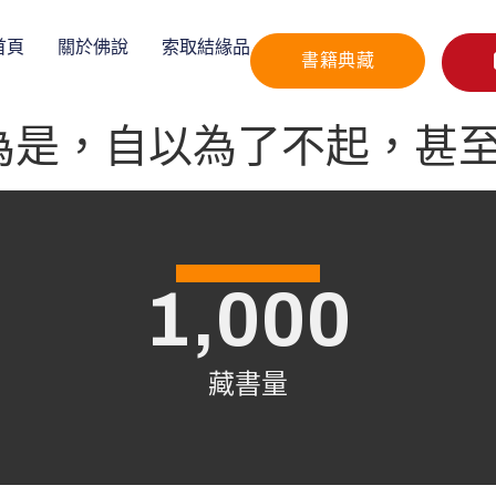
首頁
關於佛說
索取結緣品
書籍典藏
為是，自以為了不起，甚
1,000
藏書量