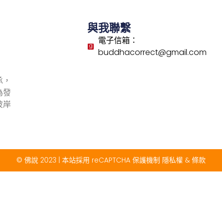
與我聯繫
電子信箱：
buddhacorrect@gmail.com
承，
為發
彼岸
© 佛說 2023 | 本站採用 reCAPTCHA 保護機制
隱私權
&
條款