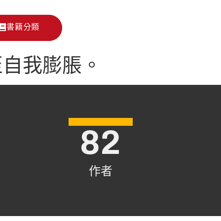
書籍分類
至自我膨脹。
82
作者