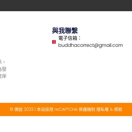
與我聯繫
電子信箱：
buddhacorrect@gmail.com
承，
為發
彼岸
© 佛說 2023 | 本站採用 reCAPTCHA 保護機制
隱私權
&
條款