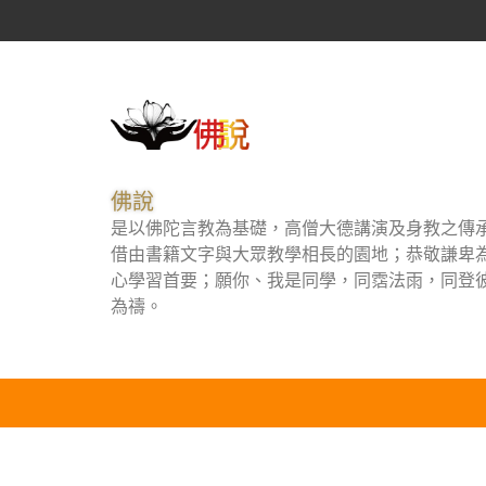
佛說
是以佛陀言教為基礎，高僧大德講演及身教之傳
借由書籍文字與大眾教學相長的園地；恭敬謙卑
心學習首要；願你、我是同學，同霑法雨，同登
為禱。