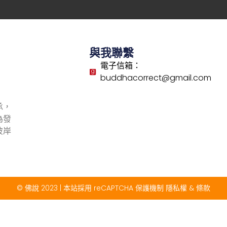
與我聯繫
電子信箱：
buddhacorrect@gmail.com
承，
為發
彼岸
© 佛說 2023 | 本站採用 reCAPTCHA 保護機制
隱私權
&
條款