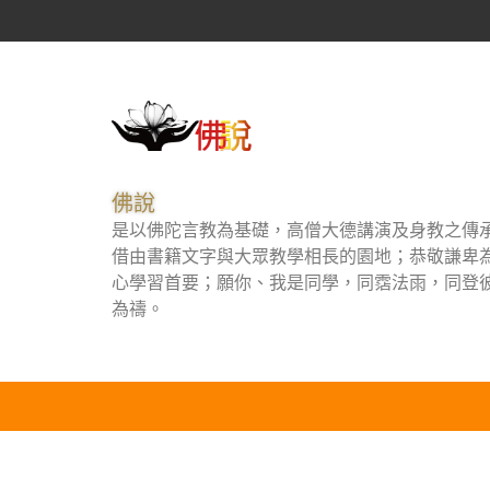
佛說
是以佛陀言教為基礎，高僧大德講演及身教之傳
借由書籍文字與大眾教學相長的園地；恭敬謙卑
心學習首要；願你、我是同學，同霑法雨，同登
為禱。