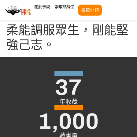
關於佛說
索取結緣品
書籍分類
柔能調服眾生，剛能堅
強己志。
37
年收藏
1,000
藏書量