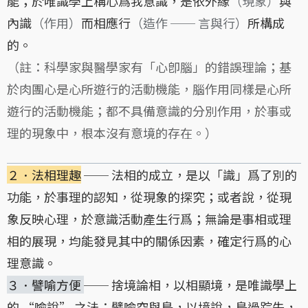
能；於唯識學上稱心爲我意識，是依外緣
（現象）
與
內識
（作用）
而相應行
（造作 ── 言與行）
所構成
的。
（註：科學家與醫學家有「心卽腦」的錯誤理論；基
於肉團心是心所遊行的活動機能，腦作用同樣是心所
遊行的活動機能；都不具備意識的分別作用，於事或
理的現象中，根本沒有意境的存在。）
２．法相理趣
── 法相的成立，是以「識」爲了別的
功能，於事理的認知，從現象的探究；或者說，從現
象反映心理，於意識活動產生行爲；無論是事相或理
相的展現，均能發見其中的關係因素，確定行爲的心
理意識。
３．譬喻方便
── 捨境論相，以相顯境，是唯識學上
的 “喩說” 之法；譬喩空與鳥，以境說，鳥過踪失，