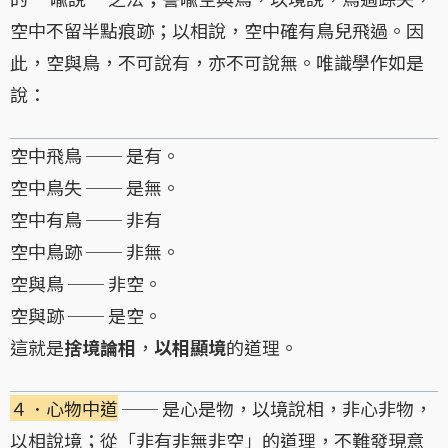
空中不留半點痕跡；以相說，空中確有鳥兒飛過。因
此，空與鳥，不可說有，亦不可說無。唯識學作如是
說：
空中飛鳥 ── 是有。
空中鳥失 ── 是無。
空中有鳥 ── 非有
空中鳥跡 ── 非無。
空與鳥 ── 非空。
空與跡 ── 是空。
這就是
捨境論相
，
以相顯境
的道理。
４．心物中道
── 是心是物，以境說相，非心非物，
以相說境；從「非有非無非空」的道理，不難發現意