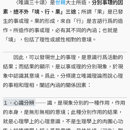
〈唯識三十頌〉是
世親
大士所造，
分別事理的因
素
，
總不外「境、行、果」三途
；所謂「果」是已發
生的事或理。果的形成，來自「行」是言語行爲的造
作。所造作的事或理，必有其不同的內涵；也就是
「境」，包括了理性或感性相對的意境。
因此，可以發現世上的事理，是意識行爲活動的
結果；而結果的顯示，是以事或理的分別現象，於現
象中認識其意境。爲此，分條建立唯識理論而說心理
的事相和理相，闡述內涵的關係因素：
１．心識分辨
── 識，是現象分別的一種作用，作用
的本身，是無形無相的意境；此種分別作用的結果，
就是心理學上的心理意識，不是生理學上的肉團心功