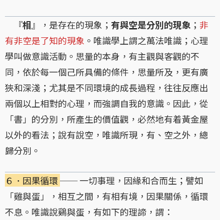
『
相
』，是存在的現象；
有與空是分別的現象
；
非
有非空是了知的現象
。唯識學上謂之萬法唯識；心理
學叫做意識活動。思量的本身，有主觀與客觀的不
同，依於每一個己所具備的條件，思量所及，更有廣
狹和深淺；尤其是不同環境的成長過程，往往反應出
兩個以上相對的心理，而強調自我的意識。因此，從
「書」的分別，所產生的價值觀，必然地有着黃金屋
以外的看法；說有說空，唯識所現，有、空之外，總
歸分別。
６．因果循環
── 一切事理，因緣和合而生；譬如
「雞與蛋」，相互之間，有相有境，因果關係，循環
不息。唯識說鷄與蛋，有如下的理諦，謂：