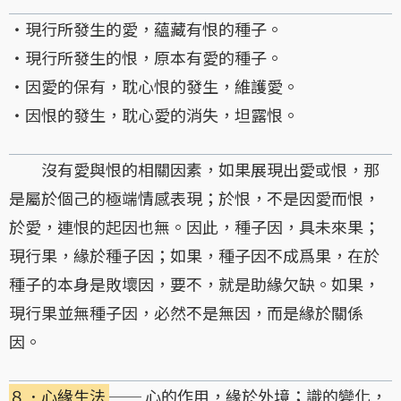
・現行所發生的愛，蘊藏有恨的種子。
・現行所發生的恨，原本有愛的種子。
・因愛的保有，耽心恨的發生，維護愛。
・因恨的發生，耽心愛的消失，坦露恨。
沒有愛與恨的相關因素，如果展現出愛或恨，那
是屬於個己的極端情感表現；於恨，不是因愛而恨，
於愛，連恨的起因也無。因此，種子因，具未來果；
現行果，緣於種子因；如果，種子因不成爲果，在於
種子的本身是敗壞因，要不，就是助緣欠缺。如果，
現行果並無種子因，必然不是無因，而是緣於關係
因。
８．心緣生法
── 心的作用，緣於外境；識的變化，