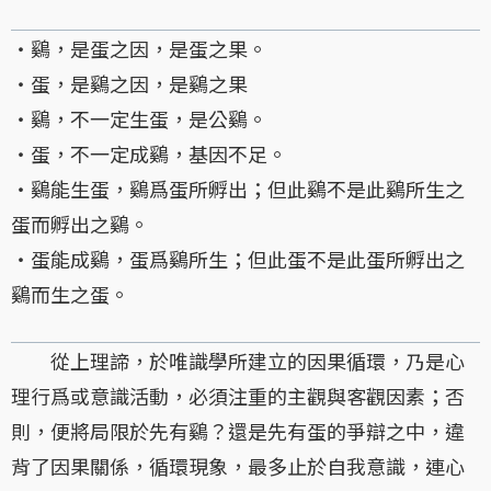
・鷄，是蛋之因，是蛋之果。
・蛋，是鷄之因，是鷄之果
・鷄，不一定生蛋，是公鷄。
・蛋，不一定成鷄，基因不足。
・鷄能生蛋，鷄爲蛋所孵出；但此鷄不是此鷄所生之
蛋而孵出之鷄。
・蛋能成鷄，蛋爲鷄所生；但此蛋不是此蛋所孵出之
鷄而生之蛋。
從上理諦，於唯識學所建立的因果循環，乃是心
理行爲或意識活動，必須注重的主觀與客觀因素；否
則，便將局限於先有鷄？還是先有蛋的爭辯之中，違
背了因果關係，循環現象，最多止於自我意識，連心