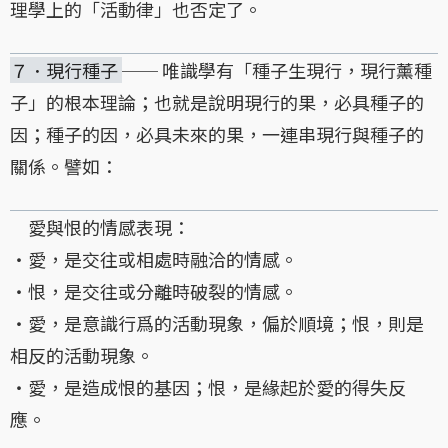
理學上的「活動律」也否定了。
７．現行種子
── 唯識學有「種子生現行，現行薰種
子」的根本理論；也就是說明現行的果，必具種子的
因；種子的因，必具未來的果，一連串現行與種子的
關係。譬如：
愛與恨的情感表現：
・愛，是交往或相處時融洽的情感。
・恨，是交往或分離時破裂的情感。
・愛，是意識行爲的活動現象，偏於順境；恨，則是
相反的活動現象。
・愛，是造成恨的基因；恨，是緣起於愛的得失反
應。