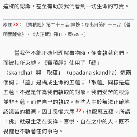
這樣的認識，甚至有助於我們看到一切生命的可貴。
原註
38
：《寶積經》第二十三品(譯按：應出自第四十三品《普
明菩薩會》，《大正藏》冊11，頁635。)
當我們不能正確地理解事物時，便會執著它們，
而被其所束縛。《寶積經》使用了「蘊」
（skandha）與「取蘊」（upadana skandha）這兩
個詞；「蘊」是構成生命的五蘊；「取蘊」同樣是這
五蘊，不過是作為我們執取的對象。我們受苦的根源
並非五蘊，而是自己的執取。有些人由於無法正確地
39
認識苦的根源，因此畏懼六塵
，也厭惡五蘊。所謂
「佛」就是生活在安祥、喜悅、自在之中的人，既不
畏懼也不執著任何事物。