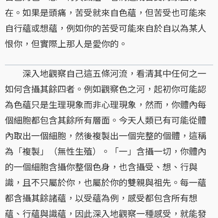
在。如果是頭痛，苦受就來自色蘊，但苦受也可能來
自行蘊或想蘊，例如你的苦受可能來自於自以為某人
恨你，但實際上那人是愛你的。
深入地觀察自己這五條河流，看清其中任何之一
如何含攝其餘四者。例如觀察色之河，起初你可能認
為色蘊只是生理現象而非心理現象，然而，你體內每
個細胞都包含其餘所有層面。今天人類已有可能從體
內取出一個細胞，然後複製出一個完整的個體，這稱
為「複製」（無性生殖）。「一」含攝一切，你體內
的一個細胞含攝你整個色身，也含攝受、想、行與
識，且不只屬於你，也屬於你的雙親與祖先。每一蘊
都含攝其餘諸蘊，以受蘊為例，感受都包含所有想
蘊、行蘊與識蘊，因此深入地觀察一種感受，就能發