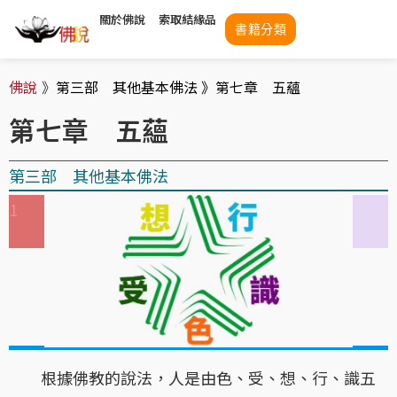
關於佛說
索取結緣品
書籍分類
佛說
》
第三部 其他基本佛法 》
第七章 五蘊
第七章 五蘊
第三部 其他基本佛法
1
1
1
1
1
1
根據佛教的說法，人是由色、受、想、行、識五