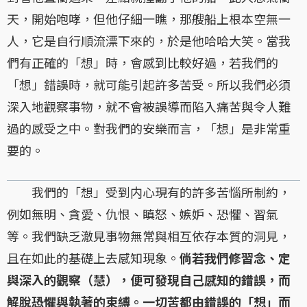
天，開始咆哮，但他仔細一瞧，那艘船上根本空無一
人，它是自行順流漂下來的，於是他哈哈大笑。當我
們有正確的「想」時，會感到比較好過，若我們的
「想」錯誤時，就可能引起許多苦受。所以我們必須
深入地觀察事物，就不會被誤導而陷入痛苦與令人難
過的感受之中。對我們的安樂而言，「想」是非常重
要的。
我們的「想」受到内心現有的許多苦惱所制約，
例如無明、貪愛、仇恨、瞋怒、嫉妒、恐懼、習氣
等。我們缺乏澈見事物無常與相互依存本質的洞見，
且在如此的基礎上去感知現象。
倘若我們修習念、定
與深入的觀察（慧），便可發現自己感知的錯誤，而
解脫恐懼與執著的束縛。一切苦都由錯誤的「想」而