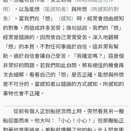
用）
，以及能想
（能感知者）
與所想
（所感知的對
象）
。當我們在「想」
（感知）
時，經常會扭曲感知
的對象，而造成許多苦受；換句話說，我們的「想」
經常是錯誤的，因而使自己常常受苦。深入地觀察
「想」的本質，不對任何事過於自信，這非常有幫
助。過於自信會讓自己受苦，「我確定嗎？」這是個
非常好的問題。若我們如此自問，將有絕佳的機會再
次去細察，看看自己的「想」是否正確。能想與所想
是不可分的，當感知者以錯誤的方式感知，所感知的
事物也會不正確。
從前有個人正划船逆流而上時，突然看見另一艘
船迎面而來。他大叫：「小心！小心！」但那艘船正
對著他直衝過來，差點就撞翻了他的船。此人怒氣衝