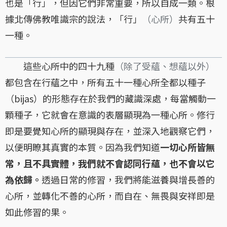
也是「行」，但因它們非常重要，所以自成一類。根
據北傳佛教唯識宗的說法，「行」
（心所）
共有五十
一種。
這些心所中的四十九種
（除了受蘊、想蘊以外）
都包含在行蘊之中，所有五十一種心所全都以種子
（bijas）的形態存在於我們的藏識深處，每當觸動一
顆種子，它就會在意識的表層顯現為一種心所。修行
即是要覺知心所的顯現與存在，並深入地觀察它們，
以便明瞭其真實的本質。因為我們知道
一切心所皆無
常，且不具實體，我們就不會認同行蘊，也不會以它
為依歸。
透過日常的修習，我們將能滋養與增長善的
心所，並轉化不善的心所，而自在、無畏與安祥即是
如此修習的果。