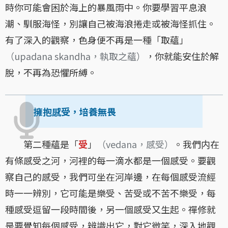
時你可能會困於海上的暴風雨中。你要學習平息浪
潮、馴服海怪，別讓自己被海浪捲走或被海怪抓住。
有了深入的觀察，色身便不再是一種「取蘊」
（upadana skandha，執取之蘊）
，你就能安住於解
脫，不再為恐懼所縛。
擁抱感受，培養無畏
第二種蘊是「
受
」
（vedana，感受）
。我們内在
有條感受之河，河裡的每一滴水都是一個感受。要觀
察自己的感受，我們可坐在河岸邊，在每個感受流經
時一一辨別，它可能是樂受、苦受或不苦不樂受，每
種感受逗留一段時間後，另一個感受又生起。禪修就
是要覺知每個感受，辨識出它，對它微笑，深入地觀