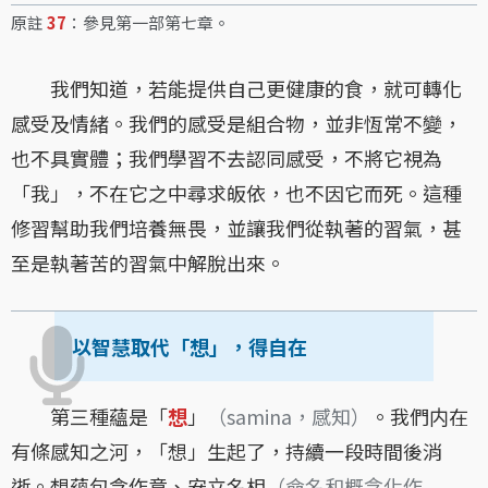
原註
37
：參見第一部第七章。
我們知道，若能提供自己更健康的食，就可轉化
感受及情緒。我們的感受是組合物，並非恆常不變，
也不具實體；我們學習不去認同感受，不將它視為
「我」，不在它之中尋求皈依，也不因它而死。這種
修習幫助我們培養無畏，並讓我們從執著的習氣，甚
至是執著苦的習氣中解脫出來。
以智慧取代「想」，得自在
第三種蘊是「
想
」
（samina，感知）
。我們内在
有條感知之河，「想」生起了，持續一段時間後消
逝。想蘊包含作意、安立名相
（命名和概念化作