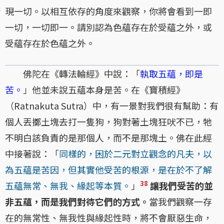
現一切。以相互依存的角度來觀察，你將會看到一即
一切，一切即一。請別認為色蘊存在於受蘊之外，或
受蘊存在於色蘊之外。
佛陀在《轉法輪經》中說：「
執取五蘊，即是
苦。
」他並未說五蘊本身是苦。在《寶積經》
（Ratnakuta Sutra）中，有一景對我們很有幫助：有
個人丟擲土塊去打一隻狗，狗對著土塊狂吠不已，牠
不明白該負責的是那個人，而不是那塊土。佛在此經
中接著說：「
同樣的，困於二元對立觀念的凡夫，以
為五蘊是苦因，但其實他受苦的根源，是在於不了解
38
五蘊無常、無我、緣起等本質。
」
讓我們受苦的並
非五蘊，而是我們對待它們的方式。
當我們觀察一存
在的無常性、無我性與緣起性時，將不會厭惡生命，