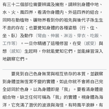
有三十二個部位需要辨識及擁抱，請辨別身體中地、
水、火、風四界，看清你身體内、外這四界的結合，
同時在動植物、礦物界看到你的祖先與後代子孫生生
不息的存在；也要覺知身體的各種姿態（行、住、
坐、臥）及動作
（彎曲、伸展、淋浴、穿衣、吃飯、
工作等）
。一旦你精通了這種修習，在受
（感受）
與
想
（感知）
生起時，你就能覺知它們，並能練習深入
地觀察它們。
要見到自己色身無常與相互依存的本質，並觀察
到身體並無恆常不變的實體，如此你就不會將自己完
全認同於色身，以為身體即是「我」。要看清身體是
組合物，缺乏任何可稱為「我」的實體。視身體為海
洋，它充滿了潛伏的波浪與海怪，有時風平浪靜，有