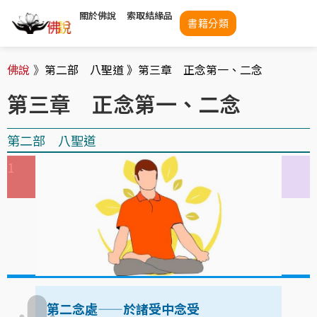
關於佛說
索取結緣品
書籍分類
佛說
》
第二部 八聖道 》
第三章 正念第一、二念
第三章 正念第一、二念
第二部 八聖道
1
1
1
1
1
1
第二念處
——
於諸受中念受