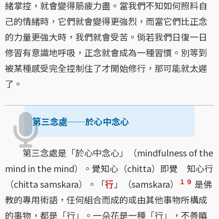
緒掌控，就會變得筋疲力盡。當我們不知如何照料自
己的情緒時，它們就會變得更強烈，而當它們比正念
的力量更強大時，我們就會受苦。倘若我們日復一日
修習有意識地呼吸，正念就會成為一種習慣。別等到
被某種感受完全控制住了才開始修行，那可能就太遲
了。
第三念處
──
於心中念心
第三念處是「於心中念心」（mindfulness of the
mind in the mind）。覺知心（chitta）即覺 知心行
１９
（chitta samskara）。「
行
」（samskara）
是佛
教的專用術語，任何組合而成的或由其他事物所構成
的事物，都是「行」。一朵花是一種「行」，不善瞋