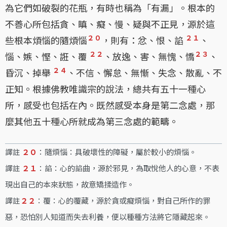
為它們如破裂的花瓶，有時也稱為「有漏」。根本的
不善心所包括貪、瞋、癡、慢、疑與不正見，源於這
２０
２１
些根本煩惱的隨煩惱
，則有：忿、恨、諂
、
２２
２３
惱、嫉、慳、誑、覆
、放逸、害、無愧、憍
、
２４
昏沉、掉舉
、不信、懈怠、無慚、失念、散亂、不
正知。根據佛教唯識宗的說法，總共有五十一種心
所，感受也包括在內。既然感受本身是第二念處，那
麼其他五十種心所就成為第三念處的範疇。
譯註
２０
：隨煩惱：具破壞性的障礙，屬於較小的煩惱。
譯註
２１
：諂：心的諂曲，源於邪見，為取悅他人的心意，不表
現出自己的本來狀態，故意矯揉造作。
譯註
２２
：覆：心的覆藏，源於貪或癡煩惱，對自己所作的罪
惡，恐怕別人知道而失去利養，便以種種方法將它隱藏起來。