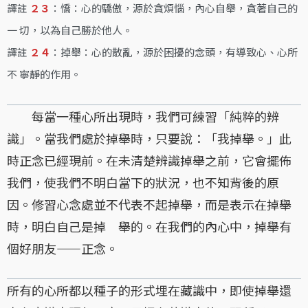
譯註
２３
：憍：心的驕傲，源於貪煩惱，內心自舉，貪著自己的
一 切，以為自己勝於他人。
譯註
２４
：掉舉：心的散亂，源於困擾的念頭，有導致心、心所
不 寧靜的作用。
每當一種心所出現時，我們可練習「純粹的辨
識」。當我們處於掉舉時，只要說：「我掉舉。」此
時正念已經現前。在未清楚辨識掉舉之前，它會擺佈
我們，使我們不明白當下的狀況，也不知背後的原
因。修習心念處並不代表不起掉舉，而是表示在掉舉
時，明白自己是掉 舉的。在我們的內心中，掉舉有
個好朋友——正念。
所有的心所都以種子的形式埋在藏識中，即使掉舉還