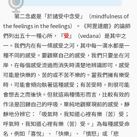
第二念處是「於諸受中念受」（mindfulness of
the feelings in the feelings）。《阿毘達磨》的論師
們列出五十一種心所，『
受
』（vedana）是其中之
一。我們内在有一條感受之河，其中每一滴水都是一
種不同的感受。要觀察自己的感受，我們只要坐在河
岸，在每個感受流過而消失時清楚地辨識即可，感受
可能是快樂的、苦的或不苦不樂的。當我們擁有樂受
時，可能會傾向執著這種感受；有苦受時，則很可能
會想去之而後快。但就這兩種情形而言，比較有效的
作法是回歸自己的呼吸，單純地觀察現前的感受，靜
靜地分辨它：「吸氣時，我知道心裡有樂（苦）受；
呼氣時，我知道心裡有樂（苦）受。」為每種感受命
名，例如「喜悅」、「快樂」、「憤怒」或「悲