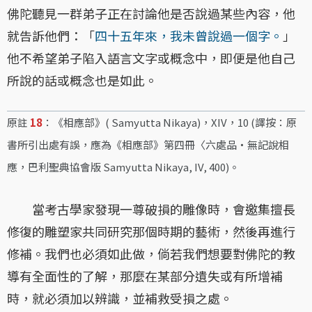
佛陀聽見一群弟子正在討論他是否說過某些內容，他
就告訴他們：「
四十五年來，我未曾說過一個字。
」
他不希望弟子陷入語言文字或概念中，即便是他自己
所說的話或概念也是如此。
原註
18
：《相應部》( Samyutta Nikaya)，XIV，10 (譯按：原
書所引出處有誤，應為《相應部》第四冊〈六處品・無記說相
應，巴利聖典協會版 Samyutta Nikaya, IV, 400)。
當考古學家發現一尊破損的雕像時，會邀集擅長
修復的雕塑家共同研究那個時期的藝術，然後再進行
修補。我們也必須如此做，倘若我們想要對佛陀的教
導有全面性的了解，那麼在某部分遺失或有所增補
時，就必須加以辨識，並補救受損之處。