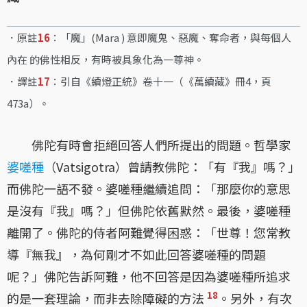
．原註
16
：「魔」(Mara ) 意即魔鬼、惡魔、奪命者，與每個人
內在 的佛性相反，有時被具象化為一尊神。
．譯註
17
：引自《續燈正統》卷十一（《萬續藏》冊4，頁
473a）。
佛陀有時會拒絕回答人們所提出的問題。哲學家
婆嗟種
（Vatsigotra）曾請教佛陀：「有『我』嗎？」
而佛陀一語不發。婆嗟種繼續追問：「那麼你的意思
是沒有『我』嗎？」但佛陀依舊默然。最後，婆嗟種
離開了。佛陀的侍者阿難覺得困惑：「世尊！您常教
導『無我』，為何剛才不如此回答婆嗟種的問題
呢？」佛陀告訴阿難，他不回答是因為婆嗟種所追求
18
的是一套理論，而非去除障礙的方法
。另外，有次