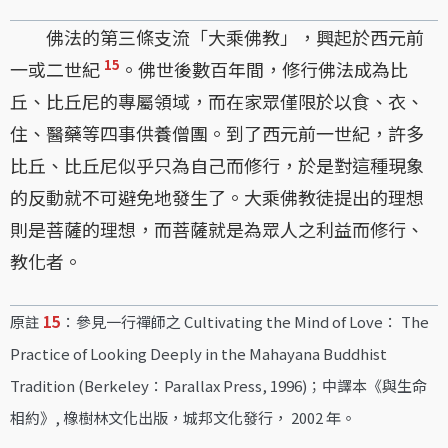
佛法的第三條支流「大乘佛教」，興起於西元前
15
一或二世紀
。佛世後數百年間，修行佛法成為比
丘、比丘尼的專屬領域，而在家眾僅限於以食、衣、
住、醫藥等四事供養僧團。到了西元前一世紀，許多
比丘、比丘尼似乎只為自己而修行，於是對這種現象
的反動就不可避免地發生了。大乘佛教徒提出的理想
則是菩薩的理想，而菩薩就是為眾人之利益而修行、
教化者。
原註
15
：參見一行禪師之 Cultivating the Mind of Love： The
Practice of Looking Deeply in the Mahayana Buddhist
Tradition (Berkeley：Parallax Press, 1996)；中譯本《與生命
相約》, 橡樹林文化出版，城邦文化發行， 2002 年。