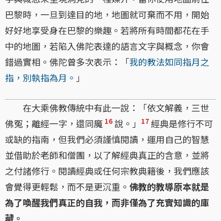
巴黎時，一旦到達目的地，地圖就可棄而不用，開始
好好地享受身在巴黎的樂趣。若將所有時間都花在手
中的地圖，若陷入佛陀表達的語言文字與概念，你會
錯過實相。佛陀曾多次表示：「
我的教法如同指月之
指，別執指為月。
」
在大乘佛教傳統中有此一說：「依文解義，三世
16
17
佛冤；離經一字，還同魔
說。」
經典是修行不可
或缺的指南，但我們必須謹慎閱讀，運用自己的智慧
並借助於老師和僧團，以了解經典真正的含意，並將
之付諸修行。閱讀經典或任何宗教典籍後，我們應該
會覺得更輕鬆，而不是更沉重。
佛教的教導原本就是
為了喚醒我們真正的自我，而非僅為了充實知識的庫
藏。