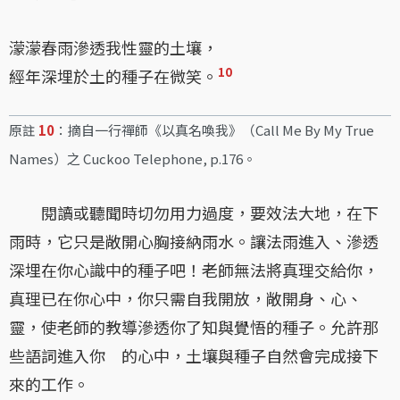
濛濛春雨滲透我性靈的土壤，
10
經年深埋於土的種子在微笑。
原註
10
：摘自一行禪師《以真名喚我》（Call Me By My True
Names）之 Cuckoo Telephone, p.176。
閱讀或聽聞時切勿用力過度，要效法大地，在下
雨時，它只是敞開心胸接納雨水。讓法雨進入、滲透
深埋在你心識中的種子吧！老師無法將真理交給你，
真理已在你心中，你只需自我開放，敞開身、心、
靈，使老師的教導滲透你了知與覺悟的種子。允許那
些語詞進入你 的心中，土壤與種子自然會完成接下
來的工作。