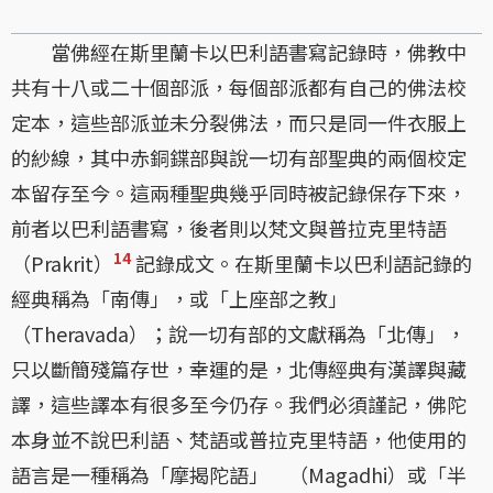
當佛經在斯里蘭卡以巴利語書寫記錄時，佛教中
共有十八或二十個部派，每個部派都有自己的佛法校
定本，這些部派並未分裂佛法，而只是同一件衣服上
的紗線，其中赤銅鍱部與說一切有部聖典的兩個校定
本留存至今。這兩種聖典幾乎同時被記錄保存下來，
前者以巴利語書寫，後者則以梵文與普拉克里特語
14
（Prakrit）
記錄成文。在斯里蘭卡以巴利語記錄的
經典稱為「南傳」，或「上座部之教」
（Theravada）；說一切有部的文獻稱為「北傳」，
只以斷簡殘篇存世，幸運的是，北傳經典有漢譯與藏
譯，這些譯本有很多至今仍存。我們必須謹記，佛陀
本身並不說巴利語、梵語或普拉克里特語，他使用的
語言是一種稱為「摩揭陀語」 （Magadhi）或「半