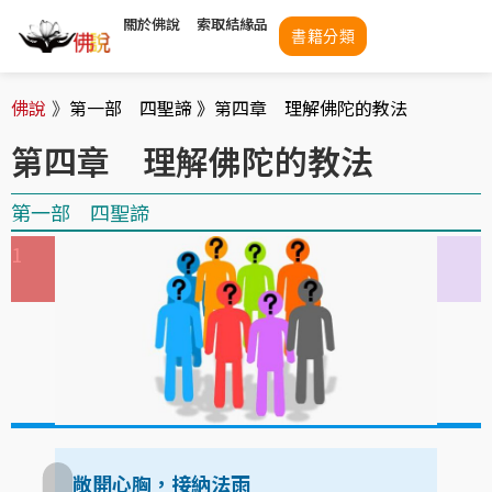
關於佛說
索取結緣品
書籍分類
佛說
》
第一部 四聖諦 》
第四章 理解佛陀的教法
第四章 理解佛陀的教法
第一部 四聖諦
1
1
1
1
1
1
敞開心胸，接納法雨