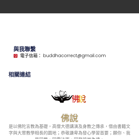
與我聯繫
電子信箱： buddhacorrect@gmail.com
相關連結
佛說
是以佛陀言教為基礎，高僧大德講演及身教之傳承，借由書籍文
字與大眾教學相長的園地；恭敬謙卑為發心學習首要；願你、我