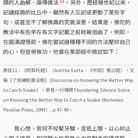
11
類的人曲解、誤傳佛法
。另外，歷經幾世紀以來，
記誦經典的比丘中，顯然有人忘記或更動了某些字
句，或甚至不了解佛典的究竟深意。結果是，佛陀的
教法中有些早在有文字記載之前就被扭曲了。例如，
在圓滿證悟前，佛陀嘗試過種種不同的方法壓抑自己
的心，但徒勞無功。他曾在某部經中敘述如下：
原註11：《阿梨吒經》（Arittha Sutta，《中部》第22經），又
稱《了知捕蛇善法經》(Discourse on Knowing the Better Way
to Catch Snake）。參見一行禪師Thundering Silence Sutra
on Knowing the Better Way to Catch a Snake (Berkeley:
Parallax Press, 1993）, p.47-49。
我心想，我何不咬緊牙關，舌抵上顎，以心抑止
心呢？接著，如同鬥士抓著氣小力弱對手的頭或肩