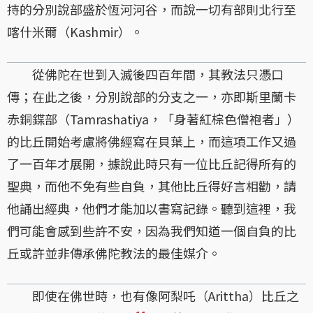
持的分別說部盛於恆河河谷，而說一切有部則北行至
喀什米爾（Kashmir）。
從佛陀在世到入滅後四百年間，其教法只憑口
傳；在此之後，分別說部的分支之一，亦即斯里蘭卡
赤銅鍱部（Tamrashatiya，「身著紅棕色僧袍者」）
的比丘開始考慮將佛經寫在貝葉上，而這項工作又過
了一百年才展開，據說此時只有一位比丘記得所有的
聖典，而他不免有些自負，其他比丘得好言相勸，請
他誦出經典，他們才能加以書寫記錄。聽到這裡，我
們可能會感到些許不安，因為我們知道一個自負的比
丘或許並非傳承佛陀教法的最佳媒介。
即使在佛世時，也有像阿梨吒（Arittha）比丘之