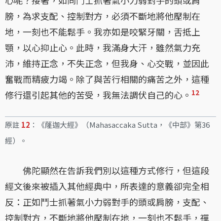
膀，為求支配、控制對方，必須不斷地將他壓制在
地，一刻也不能鬆手。我亦如是咬緊牙關，舌抵上
顎，以心抑止心。此時，我滿身大汗，雖然氣力充
沛，維持正念，不失正念，但我身、心交戰，並因此
奮戰而精疲力竭。除了與苦行相關的痛苦之外，這種
12
修行還引起其他的苦受，我無法調伏自己的心。
原註
12
：《蕯迦大經》（Mahasaccaka Sutta，《中部》第36
經）。
佛陀顯然在告訴我們別以這種方式修行，但這段
經文後來被插入其他經典中，所表達的意義卻完全相
反：正如鬥士抓著氣小力弱對手的頭或肩膀，支配、
控制對方，不斷地將他壓制在地，一刻也不鬆手，禪