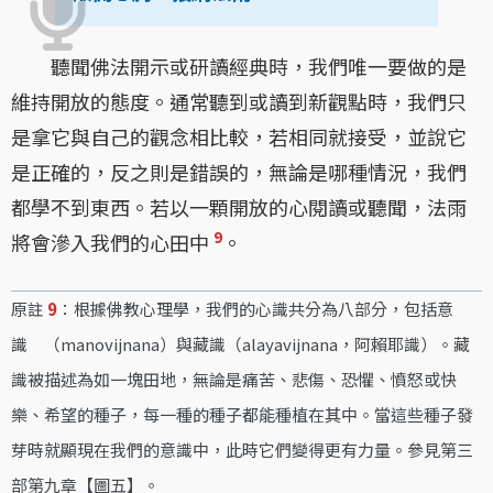
聽聞佛法開示或研讀經典時，我們唯一要做的是
維持開放的態度。通常聽到或讀到新觀點時，我們只
是拿它與自己的觀念相比較，若相同就接受，並說它
是正確的，反之則是錯誤的，無論是哪種情況，我們
都學不到東西。若以一顆開放的心閱讀或聽聞，法雨
9
將會滲入我們的心田中
。
原註
9
：根據佛教心理學，我們的心識共分為八部分，包括意
識 （manovijnana）與藏識（alayavijnana，阿賴耶識）。藏
識被描述為如一塊田地，無論是痛苦、悲傷、恐懼、憤怒或快
樂、希望的種子，每一種的種子都能種植在其中。當這些種子發
芽時就顯現在我們的意識中，此時它們變得更有力量。參見第三
部第九章【圖五】。