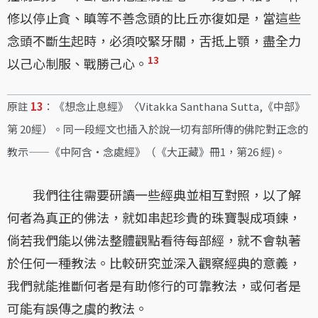
修以停止貪、瞋等不善念頭的比丘亦復如是，當這些
念頭不斷生起時，必須咬緊牙關，舌抵上顎，盡全力
13
以己心制服、戰勝己心。
原註
13
：《想念止息經》〈Vitakka Santhana Sutta,《中部》
第 20經）。同一段經文也插入於說一切有部所傳的佛陀對正念的
教示——《中阿含・念處經》（《大正藏》冊1，第26 經)。
我們往往需要研讀一些經典並相互對照，以了解
何者為真正的佛法，就如串起珍貴的珠寶製成項鍊，
倘若我們能以佛法整體觀點看待每部經，就不會執著
於任何一種教法。比較研究並深入觀察經典的意義，
我們就能推斷何者是有助修行的可靠教法，或何者是
可能有誤傳之虞的教法。