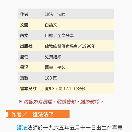
作者
護法 法師
文體
白話文
內文
目錄／全文分享
出版社
佛教維鬘傳道協會／1996年
屬性
免費結緣
書況
舊書．平裝
頁數
183 頁
書本尺寸
寬9.3 x 高 17.1（公分）
※
內容如有侵權，敬請告知，隨即刪除。
▍作者／
護法法師
護法
法師於一九六五年五月十一日出生在喜馬