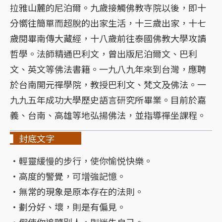
拉雅山麓的尼泊爾。九歲接觸佛教寺院以後，即十
分嚮往簡單而超脫的出家生活，十三歲出家，十七
歲閱畢南傳大藏經，十八歲前往泰國佛教大學攻讀
哲學。法師精通巴利文，曾出版尼泊爾文、巴利
文、英文等佛法書籍。一九八九年來到台灣，應聘
於台南開元禪學院，教授巴利文、梵文及佛法。一
九九五年成功大學歷史語言研究所畢業。目前於嘉
義、台南、高雄等地弘揚佛法，並指導禪坐課程。
▍封底文字
・輕靈緩慢的步行，使你愉悦快樂。
・高度的警覺，可增強記憶。
・無常的現象是原本存在的法則。
・劃分好、壞，則是有偏見。