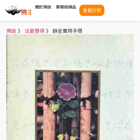
關於佛說
索取結緣品
書籍分類
佛說
》
法要慧得
》
靜坐實用手冊