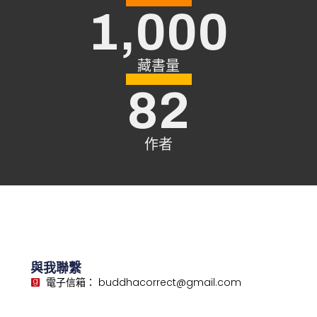
1,000
俄丁納布柏各的故事
翁吉撒的故事
藏書量
82
笛沙尊者的故事
柏達尼格笛撒尊者的故事
作者
兩位老友比丘的故事
與我聯繫
電子信箱： buddhacorrect@gmail.com