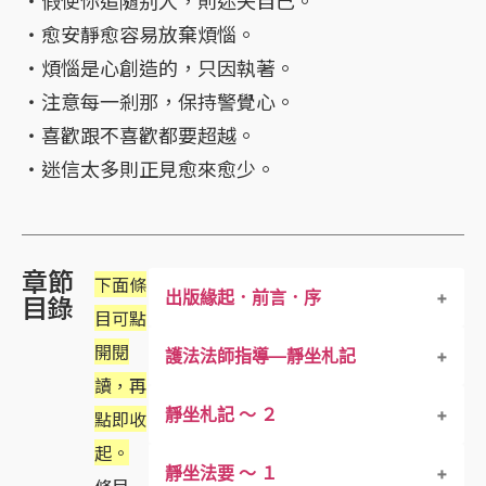
・假使你追隨别人，則迷失自己。
・愈安靜愈容易放棄煩惱。
・煩惱是心創造的，只因執著。
・注意每一剎那，保持警覺心。
・喜歡跟不喜歡都要超越。
・迷信太多則正見愈來愈少。
章節
下面條
出版緣起．前言．序
目錄
目可點
開閱
護法法師指導—靜坐札記
讀，再
靜坐札記 ～ ２
點即收
起。
靜坐法要 ～ １
條目