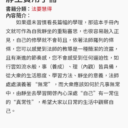
書籍分類：
法要慧得
內容簡介：
如果還未習慣看長篇幅的學理，那這本手冊內
文就可作為自我靜坐的重點審思，也很容易融入正
見，自己的修學就不會苟且，依著法師羅列的條
條，您可以感覺到法師的教導是一種簡潔的流露，
且有漸進的節奏感，您不會感受到任何逼迫性，如
行雲如流水般，事（養成）、理（內觀）皆具備，
從大衆的生活態度、學習方法、靜坐的意義，法師
處處演義著 “無常”，而大衆應該如何於凡事無常
中，由靜坐去學習開啓內心深處“自己”有一常住
的“真常性”，希望大家以日常的生活中觀察自
己。