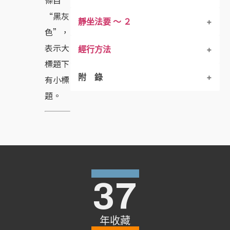
“黑灰
靜坐法要 ～ ２
色”，
表示大
經行方法
標題下
附 錄
有小標
題。
外甥僧護的故事
護眼尊者的故事
氈布迦尊者的故事
37
尊者昆得利給喜的故事
周利槃陀伽的故事
年收藏